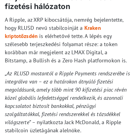
fizetési hálózaton
A Ripple, az XRP kibocsátója, nemrég bejelentette,
hogy RLUSD nevű stabilcoinját a
Kraken
kriptotőzsdén
is elérhetővé tette. A lépés egy
szélesebb terjeszkedési folyamat része: a token
korábban már megjelent az LMAX Digital, a
Bitstamp, a Bullish és a Zero Hash platformokon is.
„Az RLUSD mostantól a Ripple Payments rendszerébe is
integrálva van – ez a határokon átnyúló fizetési
megoldásunk, amely több mint 90 kifizetési piac révén
közel globális lefedettséggel rendelkezik, és azonnali
kapcsolatot biztosít bankokkal, pénzügyi
szolgáltatókkal, fizetési rendszerekkel és tőzsdékkel
világszerte”
– nyilatkozta Jack McDonald, a Ripple
stabilcoin üzletágának alelnöke.