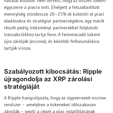
vállalat közölte: nem tervezi, hogy az összes tokent
egyszerre a piacra önti. Ehelyett a felszabadított
mennyiség mindössze 20–25%-át különíti el piaci
eladásokra és stratégiai partnerségekre, egy másik
részét pedig intézményi partnerekkel folytatott
tranzakciókhoz tartja fenn. A fennmaradó tokent
újra zárolják (escrow), és későbbi felhasználásra
tartják vissza.
Szabályozott kibocsátás: Ripple
újragondolja az XRP zárolási
stratégiáját
A Ripple hangsúlyozta, hogy az úgynevezett escrow
rendszer – amelyben a tokeneket időszakosan
zárolják – segíti a céget a piac volatilitásának