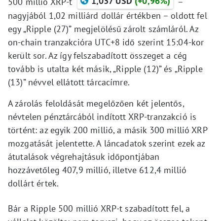
1,037 USD
(+0,96%)
500 millió XRP-t
–
nagyjából 1,02 milliárd dollár értékben – oldott fel
egy „Ripple (27)” megjelölésű zárolt számláról. Az
on-chain tranzakcióra UTC+8 idő szerint 15:04-kor
került sor. Az így felszabadított összeget a cég
tovább is utalta két másik, „Ripple (12)” és „Ripple
(13)” névvel ellátott tárcacímre.
A zárolás feloldását megelőzően két jelentős,
névtelen pénztárcából indított XRP-tranzakció is
történt: az egyik 200 millió, a másik 300 millió XRP
mozgatását jelentette. A láncadatok szerint ezek az
átutalások végrehajtásuk időpontjában
hozzávetőleg 407,9 millió, illetve 612,4 millió
dollárt értek.
Bár a Ripple 500 millió XRP-t szabadított fel, a