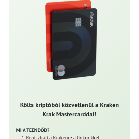
Költs kriptóból közvetlenül a Kraken
Krak Mastercarddal!
MI A TEENDŐD?
Regisztrálj a Krakenre a linkünkkel.