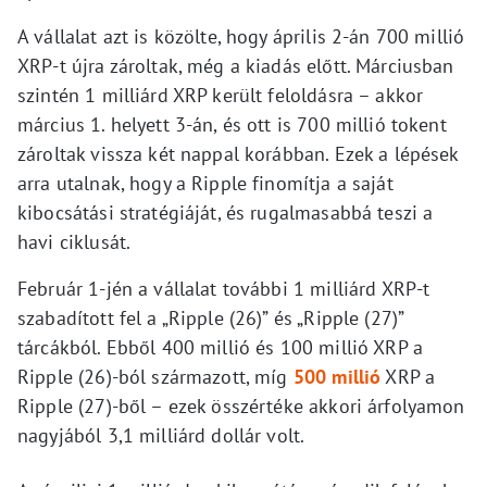
A vállalat azt is közölte, hogy április 2-án 700 millió
XRP-t újra zároltak, még a kiadás előtt. Márciusban
szintén 1 milliárd XRP került feloldásra – akkor
március 1. helyett 3-án, és ott is 700 millió tokent
zároltak vissza két nappal korábban. Ezek a lépések
arra utalnak, hogy a Ripple finomítja a saját
kibocsátási stratégiáját, és rugalmasabbá teszi a
havi ciklusát.
Február 1-jén a vállalat további 1 milliárd XRP-t
szabadított fel a „Ripple (26)” és „Ripple (27)”
tárcákból. Ebből 400 millió és 100 millió XRP a
Ripple (26)-ból származott, míg
500 millió
XRP a
Ripple (27)-ből – ezek összértéke akkori árfolyamon
nagyjából 3,1 milliárd dollár volt.