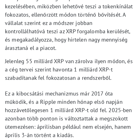
kezelésében, miközben lehetővé teszi a tokenkínálat
fokozatos, ellenőrzött módon történő bővítését. A
vállalat szerint ez a módszer jobban
kontrollálhatóvá teszi az XRP forgalomba kerülését,
és megakadályozza, hogy hirtelen nagy mennyiség
árasztaná el a piacot.
Jelenleg 55 milliárd XRP van zárolva ilyen módon, és
a cég tervei szerint havonta 1 milliárd XRP-t
szabadítanak fel fokozatosan a rendszerből.
Ez a kibocsátási mechanizmus már 2017 óta
működik, és a Ripple minden hónap első napján
hozzávetőlegesen 1 milliárd XRP-t old fel. 2025-ben
azonban több ponton is változtattak a megszokott
ütemezésen: áprilisban például nem elsején, hanem
április 3-án történt a kiadás.