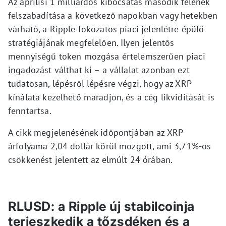
Az áprilisi 1 milliárdos kibocsátás második felének
felszabadítása a következő napokban vagy hetekben
várható, a Ripple fokozatos piaci jelenlétre épülő
stratégiájának megfelelően. Ilyen jelentős
mennyiségű token mozgása értelemszerűen piaci
ingadozást válthat ki – a vállalat azonban ezt
tudatosan, lépésről lépésre végzi, hogy az XRP
kínálata kezelhető maradjon, és a cég likviditását is
fenntartsa.
A cikk megjelenésének időpontjában az XRP
árfolyama 2,04 dollár körül mozgott, ami 3,71%-os
csökkenést jelentett az elmúlt 24 órában.
RLUSD: a Ripple új stabilcoinja
terjeszkedik a tőzsdéken és a