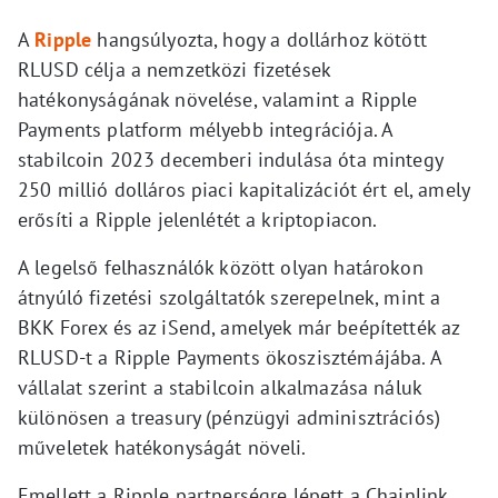
A
Ripple
hangsúlyozta, hogy a dollárhoz kötött
RLUSD célja a nemzetközi fizetések
hatékonyságának növelése, valamint a Ripple
Payments platform mélyebb integrációja. A
stabilcoin 2023 decemberi indulása óta mintegy
250 millió dolláros piaci kapitalizációt ért el, amely
erősíti a Ripple jelenlétét a kriptopiacon.
A legelső felhasználók között olyan határokon
átnyúló fizetési szolgáltatók szerepelnek, mint a
BKK Forex és az iSend, amelyek már beépítették az
RLUSD-t a Ripple Payments ökoszisztémájába. A
vállalat szerint a stabilcoin alkalmazása náluk
különösen a treasury (pénzügyi adminisztrációs)
műveletek hatékonyságát növeli.
Emellett a Ripple partnerségre lépett a Chainlink