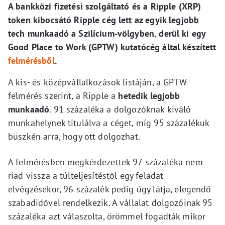
A bankközi fizetési szolgáltató és a Ripple (XRP)
token kibocsátó Ripple cég lett az egyik legjobb
tech munkaadó a Szilícium-völgyben, derül ki egy
Good Place to Work (GPTW) kutatócég által készített
felmérésből
.
A kis- és középvállalkozások listáján, a GPTW
felmérés szerint, a Ripple a
hetedik legjobb
munkaadó
. 91 százaléka a dolgozóknak kiváló
munkahelynek titulálva a céget, míg 95 százalékuk
büszkén arra, hogy ott dolgozhat.
A felmérésben megkérdezettek 97 százaléka nem
riad vissza a túlteljesítéstől egy feladat
elvégzésekor, 96 százalék pedig úgy látja, elegendő
szabadidővel rendelkezik. A vállalat dolgozóinak 95
százaléka azt válaszolta, örömmel fogadták mikor