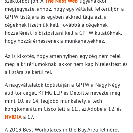
szektorból jön. A
The Next Web
ugyanakkor
megjegyezte, ahhoz, hogy egy vállalat felkerüljön a
GPTW listájára és egyben akkreditálja azt, a
cégeknek fizetniük kell. Továbbá a cégeknek
hozzáférést is biztosítani kell a GPTW kutatóknak,
hogy hozzáférhessenek a munkahelyekhez.
Az is kikötés, hogy amennyiben egy cég nem felel
meg a kritériumoknak, akkor nem kap hitelesítést és
a listára se kerül fel.
A nagyvállalatok toplistáján a GPTW a Nagy Négy
auditor céget, KPMG LLP és Deloitte nevezte meg
mint 10. és 14. legjobb munkahely, a tech
konglomerátum Cisco lett a 11., az Adobe a 12. és
NVIDIA
a 17.
A 2019 Best Workplaces in the Bay Area felmérés