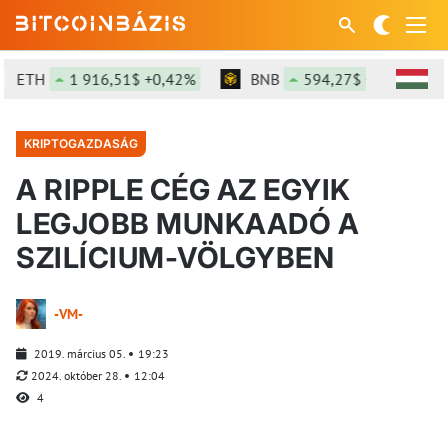
ETH
1 916,51$ +0,42%
BNB
594,27$ +1,14%
KRIPTOGAZDASÁG
A RIPPLE CÉG AZ EGYIK
LEGJOBB MUNKAADÓ A
SZILÍCIUM-VÖLGYBEN
-VM-
2019. március 05.
19:23
2024. október 28.
12:04
4