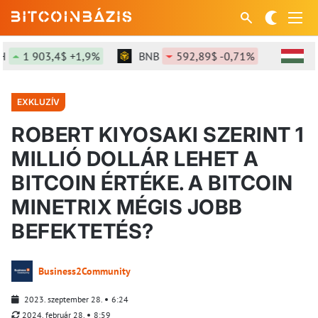
1 903,4$ +1,9%
BNB
592,89$ -0,71%
SOL
73
EXKLUZÍV
ROBERT KIYOSAKI SZERINT 1
MILLIÓ DOLLÁR LEHET A
BITCOIN ÉRTÉKE. A BITCOIN
MINETRIX MÉGIS JOBB
BEFEKTETÉS?
Business2Community
2023. szeptember 28.
6:24
2024. február 28.
8:59