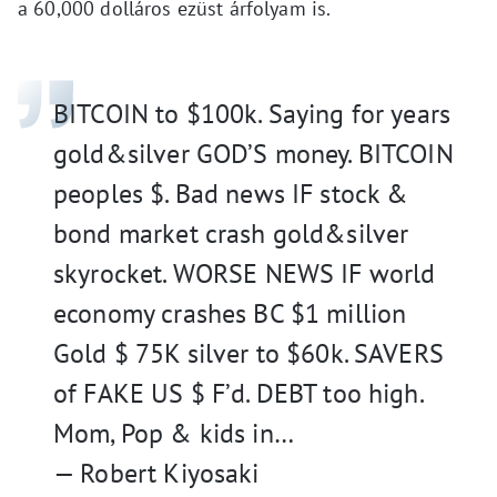
a 60,000 dolláros ezüst árfolyam is.
BITCOIN to $100k. Saying for years
gold&silver GOD’S money. BITCOIN
peoples $. Bad news IF stock &
bond market crash gold&silver
skyrocket. WORSE NEWS IF world
economy crashes BC $1 million
Gold $ 75K silver to $60k. SAVERS
of FAKE US $ F’d. DEBT too high.
Mom, Pop & kids in…
— Robert Kiyosaki