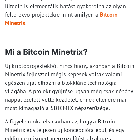
Bitcoin is elementális hatást gyakorolna az olyan
feltörekvő projektekre mint amilyen a
Bitcoin
Minetrix
.
Mi a Bitcoin Minetrix?
Új kriptoprojektekből nincs hiány, azonban a Bitcoin
Minetrix fejlesztői mégis képesek voltak valami
egészen újat elhozni a blokklánc-technológia
világába. A projekt gyűjtése ugyan még csak néhány
nappal ezelőtt vette kezdetét, ennek ellenére már
most kimagasló a $BTCMTX népszerűsége.
A figyelem oka elsősorban az, hogy a Bitcoin
Minetrix egy teljesen új koncepcióra épül, és egy
eddig nem ismert megközelítést alkalmaz a