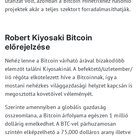
utánzat volt, azonban a Bitcoin Minetrixhez hasonló
projektek akár a teljes szektort forradalmasíthatják.
Robert Kiyosaki Bitcoin
előrejelzése
Nehéz lenne a Bitcoin várható árával bizakodóbb
elemzőt találni Kiyosakinál. A befektető/üzletember/
író régóta elkötelezett híve a Bitcoinnak, így a
mostani nehézkes világgazdasági helyzet kapcsán is
megosztotta követőivel véleményét.
Szerinte amennyiben a globális gazdaság
összeomlana, a Bitcoin árfolyama egészen 1 millió
dollárig emelkedhet. A BTC-vel párhuzamosan
szintén elképzelhető a 75,000 dolláros arany illetve