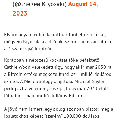
(@theRealKiyosaki)
August 14,
2023
Elsőre ugyan légből kapottnak tűnhet ez a jóslat,
mégsem Kiyosaki az első aki szerint nem zárható ki
a 7 számjegyű kriptoár.
Korábban a népszerű kockázatitőke-befektető
Cathie Wood vélekedett úgy, hogy akár már 2030-ra
a Bitcoin értéke megközelítheti az 1 millió dolláros
szintet. A MicroStrategy alapítója, Michael Saylor
pedig azt a véleményt osztja, hogy már 2030 előtt
láthatunk majd millió dolláros Bitcoint.
A jövő nem ismert, egy dolog azonban biztos: még a
jóslatokhoz képest “szerény” 100,000 dolláros