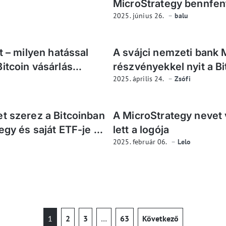
MicroStrategy bennfen
2025. június 26.
balu
t – milyen hatással
A svájci nemzeti bank 
tcoin vásárlás...
részvényekkel nyit a Bi
2025. április 24.
Zsófi
t szerez a Bitcoinban
A MicroStrategy nevet v
gy és saját ETF-je ...
lett a logója
2025. február 06.
Lelo
1
2
3
…
63
Következő