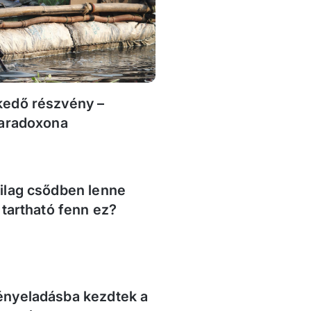
kedő részvény –
paradoxona
ilag csődben lenne
 tartható fenn ez?
ényeladásba kezdtek a