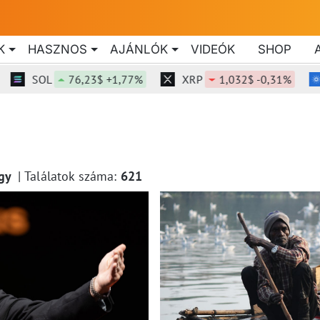
K
HASZNOS
AJÁNLÓK
VIDEÓK
SHOP
SOL
76,23$ +1,77%
XRP
1,032$ -0,31%
gy
Találatok száma:
621