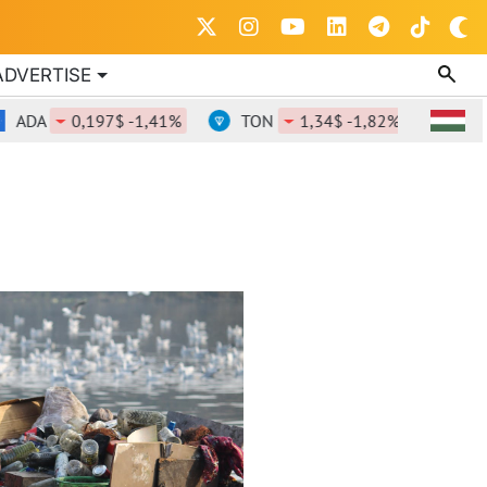
ADVERTISE
ADA
0,197$ -1,41%
TON
1,34$ -1,82%
DOT