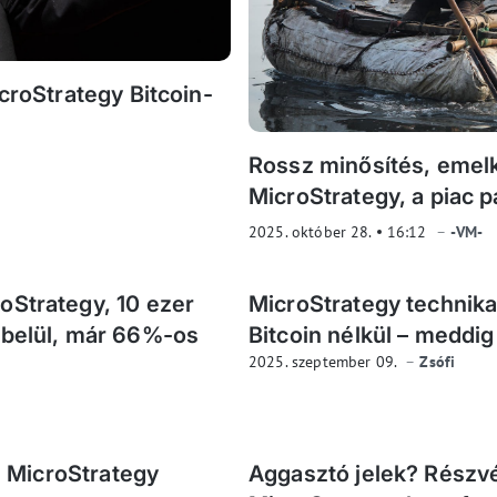
croStrategy Bitcoin-
Rossz minősítés, emel
MicroStrategy, a piac 
2025. október 28.
16:12
-VM-
oStrategy, 10 ezer
MicroStrategy technika
 belül, már 66%-os
Bitcoin nélkül – meddig
2025. szeptember 09.
Zsófi
 a MicroStrategy
Aggasztó jelek? Részv