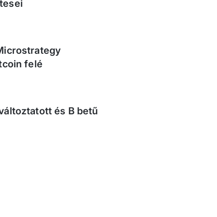
tesei
Microstrategy
tcoin felé
áltoztatott és B betű