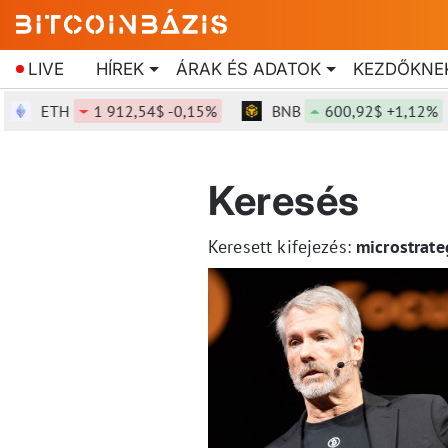
LIVE
HÍREK
ÁRAK ÉS ADATOK
KEZDŐKNE
ETH
1 912,54$ -0,15%
BNB
600,92$ +1,12%
Keresés
Keresett kifejezés:
microstrate