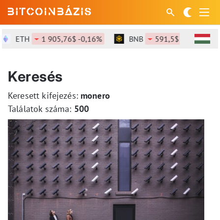
ETH
1 905,76$ -0,16%
BNB
591,5$ -0,74%
Keresés
Keresett kifejezés:
monero
Találatok száma:
500