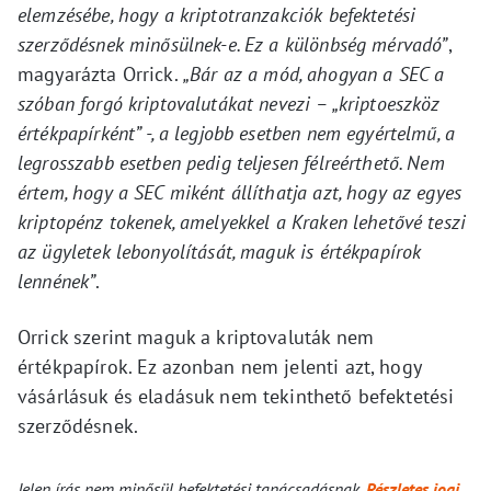
elemzésébe, hogy a kriptotranzakciók befektetési
szerződésnek minősülnek-e. Ez a különbség mérvadó”
,
magyarázta Orrick.
„Bár az a mód, ahogyan a SEC a
szóban forgó kriptovalutákat nevezi – „kriptoeszköz
értékpapírként” -, a legjobb esetben nem egyértelmű, a
legrosszabb esetben pedig teljesen félreérthető. Nem
értem, hogy a SEC miként állíthatja azt, hogy az egyes
kriptopénz tokenek, amelyekkel a Kraken lehetővé teszi
az ügyletek lebonyolítását, maguk is értékpapírok
lennének”
.
Orrick szerint maguk a kriptovaluták nem
értékpapírok. Ez azonban nem jelenti azt, hogy
vásárlásuk és eladásuk nem tekinthető befektetési
szerződésnek.
Jelen írás nem minősül befektetési tanácsadásnak.
Részletes jogi