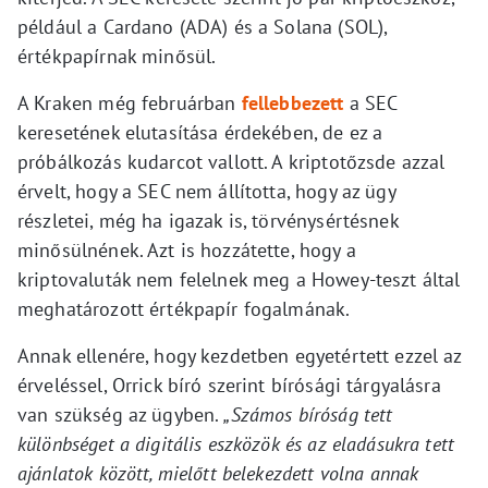
például a Cardano (ADA) és a Solana (SOL),
értékpapírnak minősül.
A Kraken még februárban
fellebbezett
a SEC
keresetének elutasítása érdekében, de ez a
próbálkozás kudarcot vallott. A kriptotőzsde azzal
érvelt, hogy a SEC nem állította, hogy az ügy
részletei, még ha igazak is, törvénysértésnek
minősülnének. Azt is hozzátette, hogy a
kriptovaluták nem felelnek meg a Howey-teszt által
meghatározott értékpapír fogalmának.
Annak ellenére, hogy kezdetben egyetértett ezzel az
érveléssel, Orrick bíró szerint bírósági tárgyalásra
van szükség az ügyben.
„Számos bíróság tett
különbséget a digitális eszközök és az eladásukra tett
ajánlatok között, mielőtt belekezdett volna annak