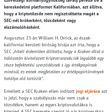
szövetségi kormányügynökség tavaly perelte be a
kereskedelmi platformot Kaliforniában, azt állítva,
hogy a kriptotőzsde nem regisztráltatta magát a
SEC-nél brókerként, tőzsdeként vagy
elszámolóházként.
Augusztus 23-án William H. Orrick, az észak-
kaliforniai kerületi bíróság bírája azt írta, hogy a
SEC
„hitelt érdemlően állította, hogy a Kraken által a
hálózatán kivitelezett kriptotranzakciók legalább egy
része befektetési szerződésnek s így értékpapírnak
minősül, és ennek megfelelően az értékpapírtörvények
hatálya alá tartozik”
.
Emellett a SEC Kraken ellen indított
jogi eljárása
azt
is jelzi, hogy a szabályozás már nem csak a
tőzsdékre, hanem az egyes kriptovalutákra is
kiterjed. A SEC keresete szerint jó pár kriptoeszköz,