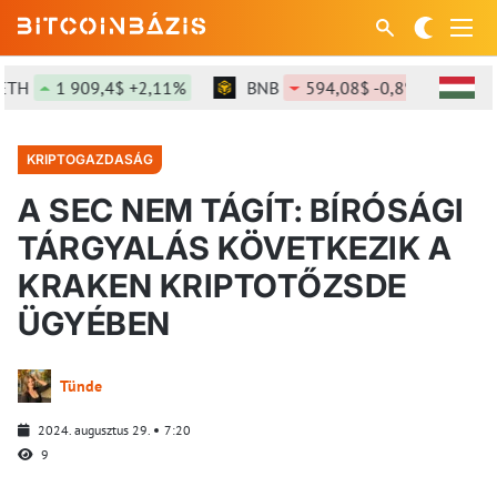
TH
1 909,4$ +2,11%
BNB
594,08$ -0,8%
SOL
KRIPTOGAZDASÁG
A SEC NEM TÁGÍT: BÍRÓSÁGI
TÁRGYALÁS KÖVETKEZIK A
KRAKEN KRIPTOTŐZSDE
ÜGYÉBEN
Tünde
2024. augusztus 29.
7:20
9