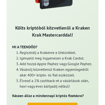
Költs kriptóból közvetlenül a Kraken
Krak Mastercarddal!
MI A TEENDŐD?
Regisztrálj a Krakenre a linkünkkel.
Igényeld meg ingyenesen a Krak Cardot.
Add hozzá Apple Payhez vagy Google Payhez.
Vásárolj közvetlenül Kraken egyenlegedről
akár 400+ kripto- és fiat eszközzel.
Élvezd a 2% cashback-et a vásárlások után,
havi vagy éves kártyadíj nélkül!
Készen állsz a mindennapi kriptós fizetésre?