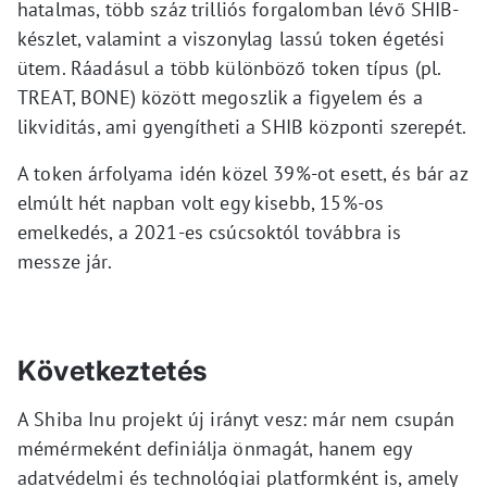
hatalmas, több száz trilliós forgalomban lévő SHIB-
készlet, valamint a viszonylag lassú token égetési
ütem. Ráadásul a több különböző token típus (pl.
TREAT, BONE) között megoszlik a figyelem és a
likviditás, ami gyengítheti a SHIB központi szerepét.
A token árfolyama idén közel 39%-ot esett, és bár az
elmúlt hét napban volt egy kisebb, 15%-os
emelkedés, a 2021-es csúcsoktól továbbra is
messze jár.
Következtetés
A Shiba Inu projekt új irányt vesz: már nem csupán
mémérmeként definiálja önmagát, hanem egy
adatvédelmi és technológiai platformként is, amely