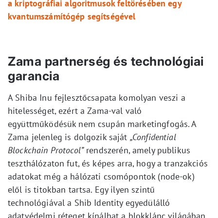
a kriptográfiai algoritmusok feltörésében egy
kvantumszámítógép segítségével
Zama partnerség és technológiai
garancia
A Shiba Inu fejlesztőcsapata komolyan veszi a
hitelességet, ezért a Zama-val való
együttműködésük nem csupán marketingfogás. A
Zama jelenleg is dolgozik saját
„Confidential
Blockchain Protocol”
rendszerén, amely publikus
teszthálózaton fut, és képes arra, hogy a tranzakciós
adatokat még a hálózati csomópontok (node-ok)
elől is titokban tartsa. Egy ilyen szintű
technológiával a Shib Identity egyedülálló
adatvédelmi réteget kínálhat a blokklánc világában.