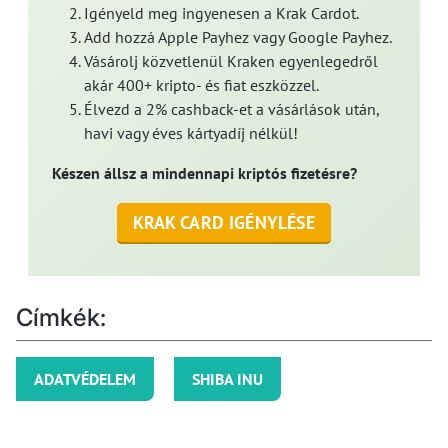
Igényeld meg ingyenesen a Krak Cardot.
Add hozzá Apple Payhez vagy Google Payhez.
Vásárolj közvetlenül Kraken egyenlegedről
akár 400+ kripto- és fiat eszközzel.
Élvezd a 2% cashback-et a vásárlások után,
havi vagy éves kártyadíj nélkül!
Készen állsz a mindennapi kriptós fizetésre?
KRAK CARD IGÉNYLÉSE
Címkék:
ADATVÉDELEM
SHIBA INU