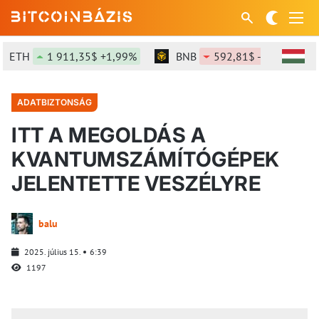
ETH
1 911,35$ +1,99%
BNB
592,81$ -1,32%
ADATBIZTONSÁG
ITT A MEGOLDÁS A
KVANTUMSZÁMÍTÓGÉPEK
JELENTETTE VESZÉLYRE
balu
2025. július 15.
6:39
1197