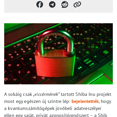
A sokáig csak
„viccérmének”
tartott Shiba Inu projekt
most egy egészen új szintre lép:
bejelentették
, hogy
a kvantumszámítógépek jövőbeli adatveszélyei
ellen egy saját, privát azonosítórendszert – a Shib