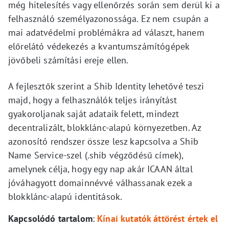
még hitelesítés vagy ellenőrzés során sem derül ki a
felhasználó személyazonossága. Ez nem csupán a
mai adatvédelmi problémákra ad választ, hanem
előrelátó védekezés a kvantumszámítógépek
jövőbeli számítási ereje ellen.
A fejlesztők szerint a Shib Identity lehetővé teszi
majd, hogy a felhasználók teljes irányítást
gyakoroljanak saját adataik felett, mindezt
decentralizált, blokklánc-alapú környezetben. Az
azonosító rendszer össze lesz kapcsolva a Shib
Name Service-szel (.shib végződésű címek),
amelynek célja, hogy egy nap akár ICAAN által
jóváhagyott domainnévvé válhassanak ezek a
blokklánc-alapú identitások.
Kapcsolódó tartalom
:
Kínai kutatók áttörést értek el