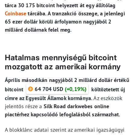
tárca 30 175 bitcoint helyezett át egy állítólag
Coinbase
tárcába. A tranzakció összege, a jelenlegi
65 ezer dollár körüli árfolyamon nagyjából 2
milliárd dollárnak felel meg.
Hatalmas mennyiségű bitcoint
mozgatott az amerikai kormány
Április másodikán nagyjából 2 milliárd dollár értékű
64 704 USD
(+0,19%)
bitcoint
költöztetett új
címre az Egyesült Államok kormánya.
Az eszközök
jelentős része a
Silk Road darkwebes online
piactérhez kapcsolódó lefoglalásból származhat.
A blokklánc adatai szerint az amerikai igazságügyi