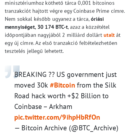
minisztériumhoz köthető tárca 0,001 bitcoinos
tranzakciót hajtott végre egy Coinbase Prime címre.
Nem sokkal később ugyanez a tárca,
óriási
mennyiséget, 30 174 BTC-t
, azaz a közzététel
időpontjában nagyjából 2 milliárd dollárt
utalt
át
egy új címre. Az első tranzakció feltételezhetően
tesztelés jellegű lehetett.
BREAKING ?? US government just
moved 30k
#Bitcoin
from the Silk
Road hack worth +$2 Billion to
Coinbase – Arkham
pic.twitter.com/9ihpHbRfOn
— Bitcoin Archive (@BTC_Archive)