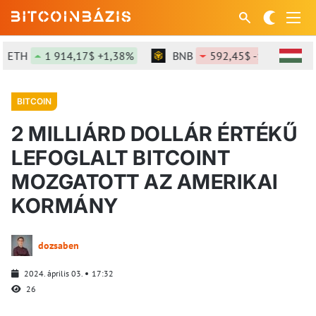
ETH
1 914,17$ +1,38%
BNB
592,45$ -1,02%
BITCOIN
2 MILLIÁRD DOLLÁR ÉRTÉKŰ
LEFOGLALT BITCOINT
MOZGATOTT AZ AMERIKAI
KORMÁNY
dozsaben
2024. április 03.
17:32
26