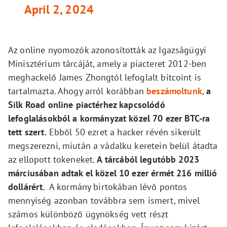
April 2, 2024
Az online nyomozók azonosították az Igazságügyi
Minisztérium tárcáját, amely a piacteret 2012-ben
meghackelő James Zhongtól lefoglalt bitcoint is
tartalmazta. Ahogy arról korábban
beszámoltunk
,
a
Silk Road online piactérhez kapcsolódó
lefoglalásokból a kormányzat közel 70 ezer BTC-ra
tett szert.
Ebből 50 ezret a hacker révén sikerült
megszerezni, miután a vádalku keretein belül átadta
az ellopott tokeneket.
A tárcából legutóbb 2023
márciusában adtak el közel 10 ezer érmét 216 millió
dollárért.
A kormány birtokában lévő pontos
mennyiség azonban továbbra sem ismert, mivel
számos különböző ügynökség vett részt