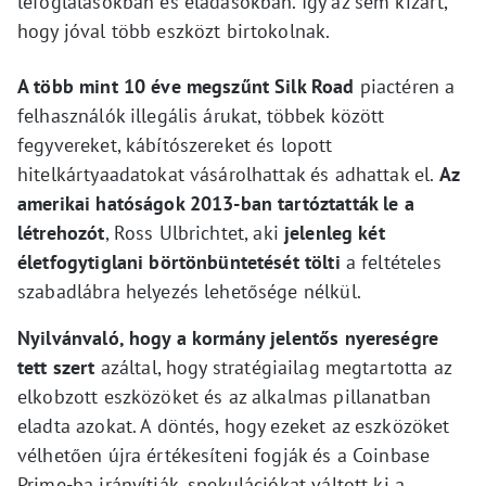
lefoglalásokban és eladásokban. Így az sem kizárt,
hogy jóval több eszközt birtokolnak.
A több mint 10 éve megszűnt Silk Road
piactéren a
felhasználók illegális árukat, többek között
fegyvereket, kábítószereket és lopott
hitelkártyaadatokat vásárolhattak és adhattak el.
Az
amerikai hatóságok 2013-ban tartóztatták le a
létrehozót
, Ross Ulbrichtet, aki
jelenleg két
életfogytiglani börtönbüntetését tölti
a feltételes
szabadlábra helyezés lehetősége nélkül.
Nyilvánvaló, hogy a kormány jelentős nyereségre
tett szert
azáltal, hogy stratégiailag megtartotta az
elkobzott eszközöket és az alkalmas pillanatban
eladta azokat. A döntés, hogy ezeket az eszközöket
vélhetően újra értékesíteni fogják és a Coinbase
Prime-ba irányítják, spekulációkat váltott ki a