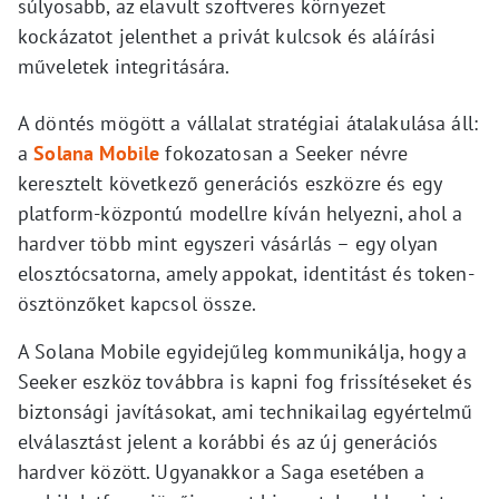
súlyosabb, az elavult szoftveres környezet
kockázatot jelenthet a privát kulcsok és aláírási
műveletek integritására.
A döntés mögött a vállalat stratégiai átalakulása áll:
a
Solana Mobile
fokozatosan a Seeker névre
keresztelt következő generációs eszközre és egy
platform-központú modellre kíván helyezni, ahol a
hardver több mint egyszeri vásárlás – egy olyan
elosztócsatorna, amely appokat, identitást és token-
ösztönzőket kapcsol össze.
A Solana Mobile egyidejűleg kommunikálja, hogy a
Seeker eszköz továbbra is kapni fog frissítéseket és
biztonsági javításokat, ami technikailag egyértelmű
elválasztást jelent a korábbi és az új generációs
hardver között. Ugyanakkor a Saga esetében a