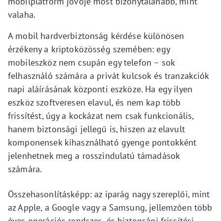
mobilplatform jövője most bizonytalanabb, mint
valaha.
A mobil hardverbiztonság kérdése különösen
érzékeny a kriptoközösség szemében: egy
mobileszköz nem csupán egy telefon – sok
felhasználó számára a privát kulcsok és tranzakciók
napi aláírásának központi eszköze. Ha egy ilyen
eszköz szoftveresen elavul, és nem kap több
frissítést, úgy a kockázat nem csak funkcionális,
hanem biztonsági jellegű is, hiszen az elavult
komponensek kihasználható gyenge pontokként
jelenhetnek meg a rosszindulatú támadások
számára.
Összehasonlításképp: az iparág nagy szereplői, mint
az Apple, a Google vagy a Samsung, jellemzően több
éves operációs rendszer- és biztonsági frissítési