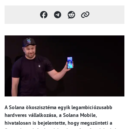
A Solana ökoszisztéma egyik legambiciózusabb
hardveres vállalkozása, a Solana Mobile,
hivatalosan is bejelentette, hogy megszünteti a