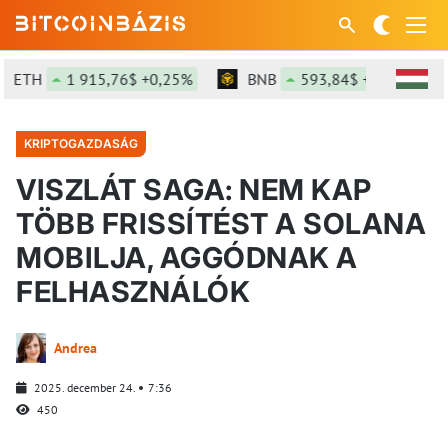
ETH
1 915,76$ +0,25%
BNB
593,84$ +0,83%
KRIPTOGAZDASÁG
VISZLÁT SAGA: NEM KAP
TÖBB FRISSÍTÉST A SOLANA
MOBILJA, AGGÓDNAK A
FELHASZNÁLÓK
Andrea
2025. december 24.
7:36
450