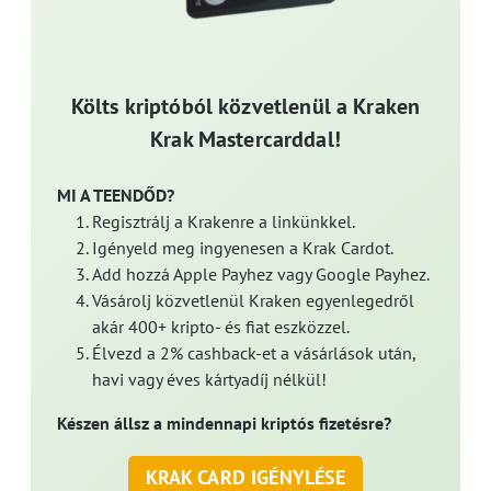
Költs kriptóból közvetlenül a Kraken
Krak Mastercarddal!
MI A TEENDŐD?
Regisztrálj a Krakenre a linkünkkel.
Igényeld meg ingyenesen a Krak Cardot.
Add hozzá Apple Payhez vagy Google Payhez.
Vásárolj közvetlenül Kraken egyenlegedről
akár 400+ kripto- és fiat eszközzel.
Élvezd a 2% cashback-et a vásárlások után,
havi vagy éves kártyadíj nélkül!
Készen állsz a mindennapi kriptós fizetésre?
KRAK CARD IGÉNYLÉSE