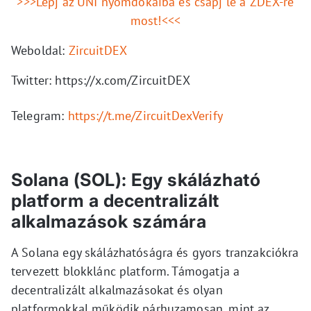
>>>Lépj az UNI nyomdokaiba és csapj le a ZDEX-re
most!<<<
Weboldal:
ZircuitDEX
Twitter:
https://x.com/ZircuitDEX
Telegram:
https://t.me/ZircuitDexVerify
Solana (SOL): Egy skálázható
platform a decentralizált
alkalmazások számára
A Solana egy skálázhatóságra és gyors tranzakciókra
tervezett blokklánc platform. Támogatja a
decentralizált alkalmazásokat és olyan
platformokkal működik párhuzamosan, mint az