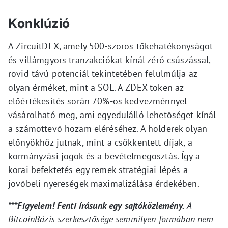
Konklúzió
A ZircuitDEX, amely 500-szoros tőkehatékonyságot
és villámgyors tranzakciókat kínál zéró csúszással,
rövid távú potenciál tekintetében felülmúlja az
olyan érméket, mint a SOL. A ZDEX token az
előértékesítés során 70%-os kedvezménnyel
vásárolható meg, ami egyedülálló lehetőséget kínál
a számottevő hozam eléréséhez. A holderek olyan
előnyökhöz jutnak, mint a csökkentett díjak, a
kormányzási jogok és a bevételmegosztás. Így a
korai befektetés egy remek stratégiai lépés a
jövőbeli nyereségek maximalizálása érdekében.
***Figyelem! Fenti írásunk egy sajtóközlemény.
A
BitcoinBázis szerkesztősége semmilyen formában nem