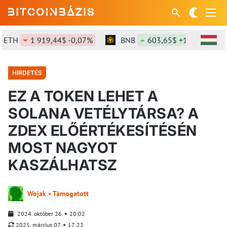
H
1 919,44$ -0,07%
BNB
603,65$ +1,39%
SO
HIRDETÉS
EZ A TOKEN LEHET A
SOLANA VETÉLYTÁRSA? A
ZDEX ELŐÉRTÉKESÍTÉSÉN
MOST NAGYOT
KASZÁLHATSZ
Wojak • Támogatott
2024. október 26.
20:02
2025. március 07.
17:22