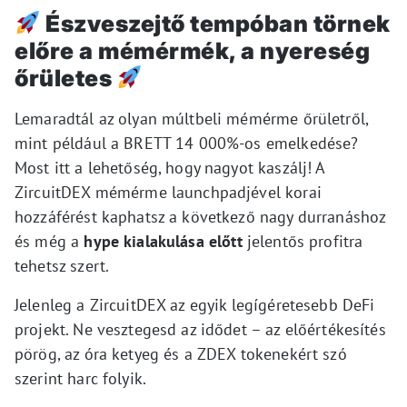
Észveszejtő tempóban törnek
előre a mémérmék, a nyereség
őrületes
Lemaradtál az olyan múltbeli mémérme őrületről,
mint például a BRETT 14 000%-os emelkedése?
Most itt a lehetőség, hogy nagyot kaszálj! A
ZircuitDEX mémérme launchpadjével korai
hozzáférést kaphatsz a következő nagy durranáshoz
és még a
hype kialakulása előtt
jelentős profitra
tehetsz szert.
Jelenleg a ZircuitDEX az egyik legígéretesebb DeFi
projekt. Ne vesztegesd az idődet – az előértékesítés
pörög, az óra ketyeg és a ZDEX tokenekért szó
szerint harc folyik.