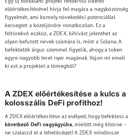
Egy új blokklánc projekt rendkívül sikeres
előértékesítésével hívja fel magára a nagyközönség
figyelmét, ami komoly növekedési potenciállal
kecsegtet a közeljövőre vonatkozóan. Ez a
feltörekvő eszköz, a ZDEX, kihívást jelenthet az
olyan befutott nevek számára is, mint a Solana. A
befektetők árgus szemmel figyelik, ahogy a token
egyre nagyobb teret nyer magának. Vajon mi emeli
ki ezt a projektet a tömegből?
A ZDEX előértékesítése a kulcs a
kolosszális DeFi profithoz!
A ZDEX előértékesítése az esélyed, hogy befektess a
következő DeFi nagyágyúba
, mielőtt még kitörne –
ne szalaszd el a lehetőséget! A ZDEX mindössze