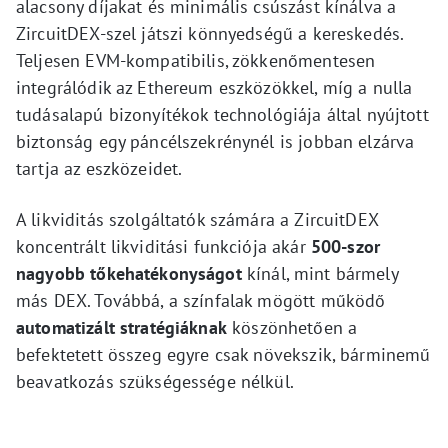
alacsony díjakat és minimális csúszást kínálva a
ZircuitDEX-szel játszi könnyedségű a kereskedés.
Teljesen EVM-kompatibilis, zökkenőmentesen
integrálódik az Ethereum eszközökkel, míg a nulla
tudásalapú bizonyítékok technológiája által nyújtott
biztonság egy páncélszekrénynél is jobban elzárva
tartja az eszközeidet.
A likviditás szolgáltatók számára a ZircuitDEX
koncentrált likviditási funkciója akár
500-szor
nagyobb tőkehatékonyságot
kínál, mint bármely
más DEX. Továbbá, a színfalak mögött működő
automatizált stratégiáknak
köszönhetően a
befektetett összeg egyre csak növekszik, bárminemű
beavatkozás szükségessége nélkül.