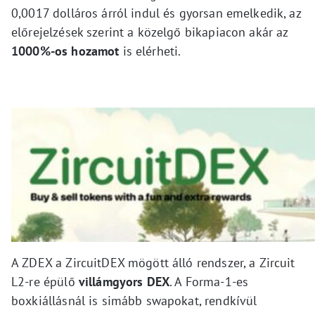
0,0017 dolláros árról indul és gyorsan emelkedik, az
előrejelzések szerint a közelgő bikapiacon akár az
1000%-os hozamot
is elérheti.
A ZDEX a ZircuitDEX mögött álló rendszer, a Zircuit
L2-re épülő
villámgyors DEX
. A Forma-1-es
boxkiállásnál is simább swapokat, rendkívül