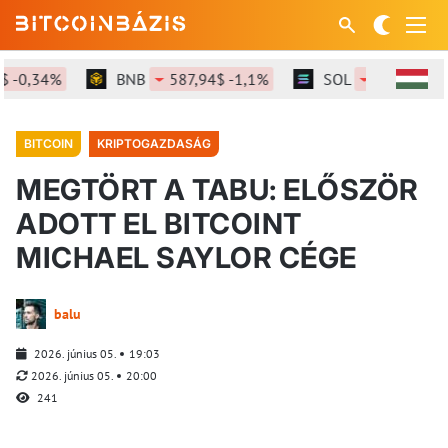
0,34%
BNB
587,94$ -1,1%
SOL
72,66$ -1,38
BITCOIN
KRIPTOGAZDASÁG
MEGTÖRT A TABU: ELŐSZÖR
ADOTT EL BITCOINT
MICHAEL SAYLOR CÉGE
balu
2026. június 05.
19:03
2026. június 05.
20:00
241