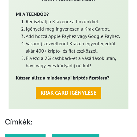
MI A TEENDŐD?
Regisztrálj a Krakenre a linkünkkel.
Igényeld meg ingyenesen a Krak Cardot.
Add hozzá Apple Payhez vagy Google Payhez.
Vásárolj közvetlenül Kraken egyenlegedről
akár 400+ kripto- és fiat eszközzel.
Élvezd a 2% cashback-et a vásárlások után,
havi vagy éves kártyadíj nélkül!
Készen állsz a mindennapi kriptós fizetésre?
KRAK CARD IGÉNYLÉSE
Címkék: