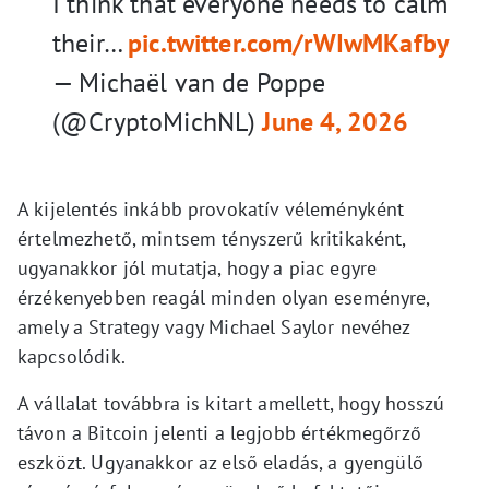
I think that everyone needs to calm
their…
pic.twitter.com/rWIwMKafby
— Michaël van de Poppe
(@CryptoMichNL)
June 4, 2026
A kijelentés inkább provokatív véleményként
értelmezhető, mintsem tényszerű kritikaként,
ugyanakkor jól mutatja, hogy a piac egyre
érzékenyebben reagál minden olyan eseményre,
amely a Strategy vagy Michael Saylor nevéhez
kapcsolódik.
A vállalat továbbra is kitart amellett, hogy hosszú
távon a Bitcoin jelenti a legjobb értékmegőrző
eszközt. Ugyanakkor az első eladás, a gyengülő