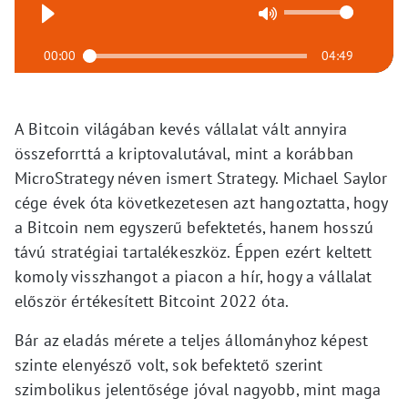
00:00
04:49
A Bitcoin világában kevés vállalat vált annyira
összeforrttá a kriptovalutával, mint a korábban
MicroStrategy néven ismert Strategy. Michael Saylor
cége évek óta következetesen azt hangoztatta, hogy
a Bitcoin nem egyszerű befektetés, hanem hosszú
távú stratégiai tartalékeszköz. Éppen ezért keltett
komoly visszhangot a piacon a hír, hogy a vállalat
először értékesített Bitcoint 2022 óta.
Bár az eladás mérete a teljes állományhoz képest
szinte elenyésző volt, sok befektető szerint
szimbolikus jelentősége jóval nagyobb, mint maga