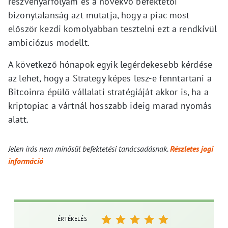
részvényárfolyam és a növekvő befektetői
bizonytalanság azt mutatja, hogy a piac most
először kezdi komolyabban tesztelni ezt a rendkívül
ambiciózus modellt.
A következő hónapok egyik legérdekesebb kérdése
az lehet, hogy a Strategy képes lesz-e fenntartani a
Bitcoinra épülő vállalati stratégiáját akkor is, ha a
kriptopiac a vártnál hosszabb ideig marad nyomás
alatt.
Jelen írás nem minősül befektetési tanácsadásnak.
Részletes jogi
információ
ÉRTÉKELÉS