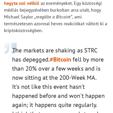
hagyta szó nélkül
az eseményeket. Egy közösségi
médiás bejegyzésében burkoltan arra utalt, hogy
Michael Saylor
„megölte a Bitcoint”
, ami
természetesen azonnal heves reakciókat váltott ki a
kriptoközösségben.
The markets are shaking as STRC
has depegged.
#Bitcoin
fell by more
than 20% over a few weeks and is
now sitting at the 200-Week MA.
It's not like this event hasn't
happened before and won't happen
again; it happens quite regularly.