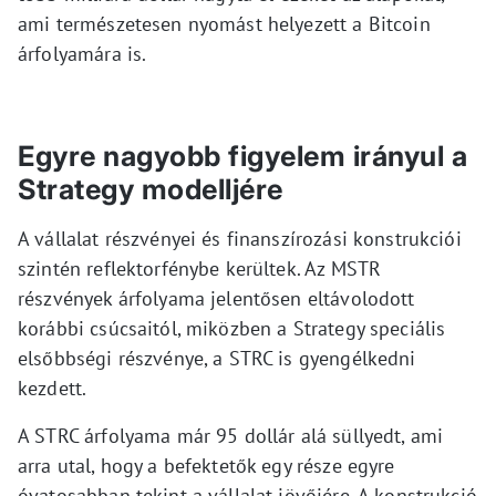
ami természetesen nyomást helyezett a Bitcoin
árfolyamára is.
Egyre nagyobb figyelem irányul a
Strategy modelljére
A vállalat részvényei és finanszírozási konstrukciói
szintén reflektorfénybe kerültek. Az MSTR
részvények árfolyama jelentősen eltávolodott
korábbi csúcsaitól, miközben a Strategy speciális
elsőbbségi részvénye, a STRC is gyengélkedni
kezdett.
A STRC árfolyama már 95 dollár alá süllyedt, ami
arra utal, hogy a befektetők egy része egyre
óvatosabban tekint a vállalat jövőjére. A konstrukció