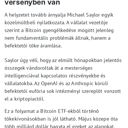
versenyben van
A helyzetet tovább árnyalja Michael Saylor egyik
közelmúltbeli nyilatkozata. A vállalat vezetője
szerint a Bitcoin gyengélkedése mögött jelenleg
nem fundamentális problémák állnak, hanem a
befektetői tőke áramlása.
Saylor úgy véli, hogy az elmúlt hónapokban jelentős
összegek vándoroltak át a mesterséges
intelligenciával kapcsolatos részvényekbe és
vállalatokba. Az OpenAI és az Anthropic körüli
befektetői eufória sok intézményi szereplőt vonzott
el a kriptopiactól.
Ez a folyamat a Bitcoin ETF-ekből történő
tőkekivonásokban is jól látható. Május közepe óta
több milliárd dollár hagyta el ezeket az alapokat,