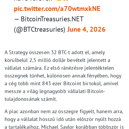
pic.twitter.com/a70wtmxkNE
— BitcoinTreasuries.NET
(@BTCtreasuries)
June 4, 2026
A Strategy összesen 32 BTC-t adott el, amely
körülbelül 2,5 millió dollár bevételt jelentett a
vállalat számára. Ez első ránézésre jelentéktelen
összegnek tűnhet, különösen annak fényében, hogy
a cég több mint 843 ezer Bitcoint birtokol, amivel
messze a világ legnagyobb vállalati Bitcoin-
tulajdonosának számít.
A piac azonban nem az összegre figyelt, hanem arra,
hogy a vállalat hosszú idő után először nyúlt hozzá
a tartalékaihoz. Michael Saylor korábban többször is