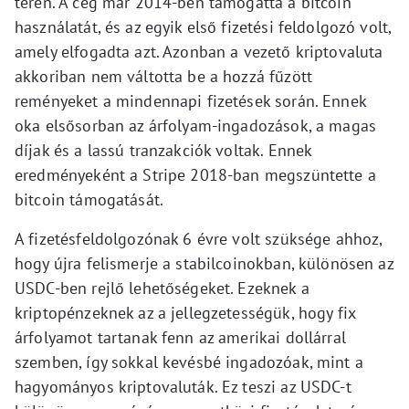
terén. A cég már 2014-ben támogatta a bitcoin
használatát, és az egyik első fizetési feldolgozó volt,
amely elfogadta azt. Azonban a vezető kriptovaluta
akkoriban nem váltotta be a hozzá fűzött
reményeket a mindennapi fizetések során. Ennek
oka elsősorban az árfolyam-ingadozások, a magas
díjak és a lassú tranzakciók voltak. Ennek
eredményeként a Stripe 2018-ban megszüntette a
bitcoin támogatását.
A fizetésfeldolgozónak 6 évre volt szüksége ahhoz,
hogy újra felismerje a stabilcoinokban, különösen az
USDC-ben rejlő lehetőségeket. Ezeknek a
kriptopénzeknek az a jellegzetességük, hogy fix
árfolyamot tartanak fenn az amerikai dollárral
szemben, így sokkal kevésbé ingadozóak, mint a
hagyományos kriptovaluták. Ez teszi az USDC-t