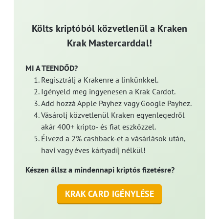
Költs kriptóból közvetlenül a Kraken
Krak Mastercarddal!
MI A TEENDŐD?
Regisztrálj a Krakenre a linkünkkel.
Igényeld meg ingyenesen a Krak Cardot.
Add hozzá Apple Payhez vagy Google Payhez.
Vásárolj közvetlenül Kraken egyenlegedről
akár 400+ kripto- és fiat eszközzel.
Élvezd a 2% cashback-et a vásárlások után,
havi vagy éves kártyadíj nélkül!
Készen állsz a mindennapi kriptós fizetésre?
KRAK CARD IGÉNYLÉSE