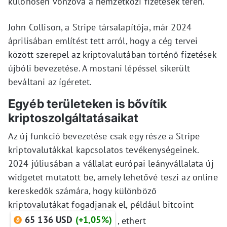
különösen vonzóvá a nemzetközi fizetések terén.
John Collison, a Stripe társalapítója, már 2024
áprilisában említést tett arról, hogy a cég tervei
között szerepel az kriptovalutában történő fizetések
újbóli bevezetése. A mostani lépéssel sikerült
beváltani az ígéretet.
Egyéb területeken is bővítik
kriptoszolgáltatásaikat
Az új funkció bevezetése csak egy része a Stripe
kriptovalutákkal kapcsolatos tevékenységeinek.
2024 júliusában a vállalat európai leányvállalata új
widgetet mutatott be, amely lehetővé teszi az online
kereskedők számára, hogy különböző
kriptovalutákat fogadjanak el, például bitcoint
65 136 USD
(+1,05%)
, ethert