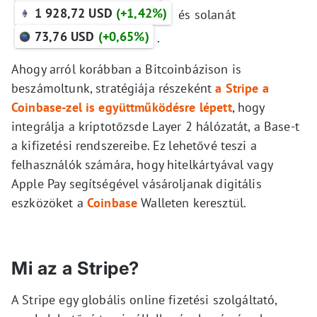
1 928,72 USD
(+1,42%)
és solanát
73,76 USD
(+0,65%)
.
Ahogy arról korábban a Bitcoinbázison is
beszámoltunk, stratégiája részeként
a Stripe a
Coinbase-zel is együttműködésre lépett
, hogy
integrálja a kriptotőzsde Layer 2 hálózatát, a Base-t
a kifizetési rendszereibe. Ez lehetővé teszi a
felhasználók számára, hogy hitelkártyával vagy
Apple Pay segítségével vásároljanak digitális
eszközöket a
Coinbase
Walleten keresztül.
Mi az a Stripe?
A Stripe egy globális online fizetési szolgáltató,