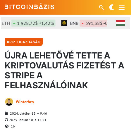
TH
1 928,72$ +1,42%
BNB
591,38$ -0,27%
S
KRIPTOGAZDASÁG
ÚJRA LEHETŐVÉ TETTE A
KRIPTOVALUTÁS FIZETÉST A
STRIPE A
FELHASZNÁLÓINAK
Winterbrn
2024. október 13.
9:46
2025. január 10.
17:51
16