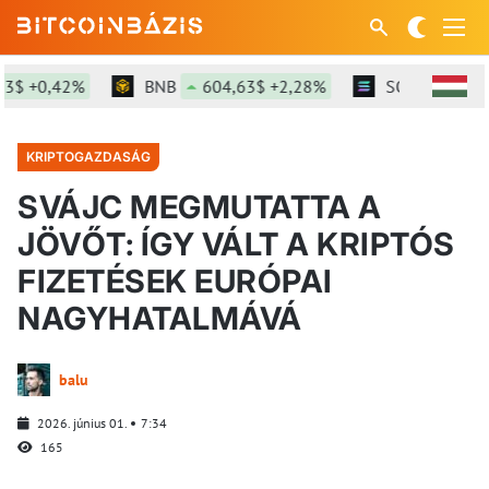
 +0,42%
BNB
604,63$ +2,28%
SOL
76,47$ +
KRIPTOGAZDASÁG
SVÁJC MEGMUTATTA A
JÖVŐT: ÍGY VÁLT A KRIPTÓS
FIZETÉSEK EURÓPAI
NAGYHATALMÁVÁ
balu
2026. június 01.
7:34
165