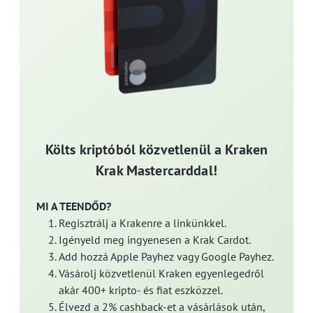
Költs kriptóból közvetlenül a Kraken
Krak Mastercarddal!
MI A TEENDŐD?
Regisztrálj a Krakenre a linkünkkel.
Igényeld meg ingyenesen a Krak Cardot.
Add hozzá Apple Payhez vagy Google Payhez.
Vásárolj közvetlenül Kraken egyenlegedről
akár 400+ kripto- és fiat eszközzel.
Élvezd a 2% cashback-et a vásárlások után,