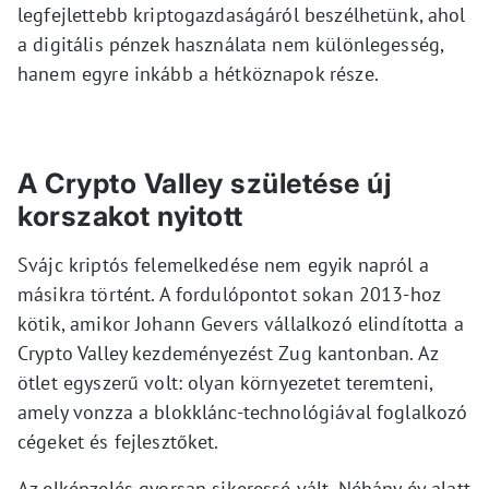
legfejlettebb kriptogazdaságáról beszélhetünk, ahol
a digitális pénzek használata nem különlegesség,
hanem egyre inkább a hétköznapok része.
A Crypto Valley születése új
korszakot nyitott
Svájc kriptós felemelkedése nem egyik napról a
másikra történt. A fordulópontot sokan 2013-hoz
kötik, amikor Johann Gevers vállalkozó elindította a
Crypto Valley kezdeményezést Zug kantonban. Az
ötlet egyszerű volt: olyan környezetet teremteni,
amely vonzza a blokklánc-technológiával foglalkozó
cégeket és fejlesztőket.
Az elképzelés gyorsan sikeressé vált. Néhány év alatt