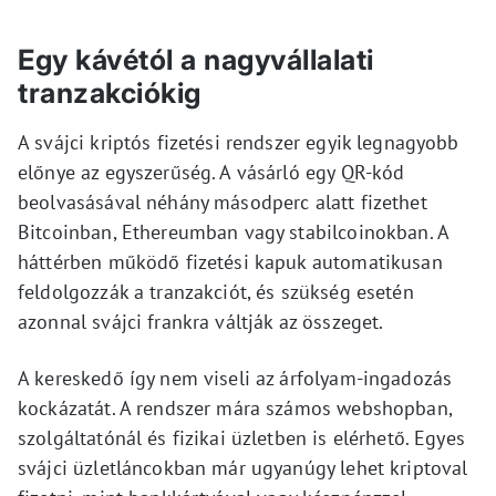
Egy kávétól a nagyvállalati
tranzakciókig
A svájci kriptós fizetési rendszer egyik legnagyobb
előnye az egyszerűség. A vásárló egy QR-kód
beolvasásával néhány másodperc alatt fizethet
Bitcoinban, Ethereumban vagy stabilcoinokban. A
háttérben működő fizetési kapuk automatikusan
feldolgozzák a tranzakciót, és szükség esetén
azonnal svájci frankra váltják az összeget.
A kereskedő így nem viseli az árfolyam-ingadozás
kockázatát. A rendszer mára számos webshopban,
szolgáltatónál és fizikai üzletben is elérhető. Egyes
svájci üzletláncokban már ugyanúgy lehet kriptoval