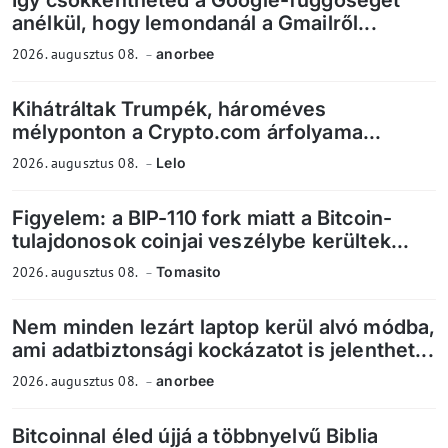
Így csökkentheted a Google-függőséget
anélkül, hogy lemondanál a Gmailről...
2026. augusztus 08.
anorbee
Kihátráltak Trumpék, hároméves
mélyponton a Crypto.com árfolyama...
2026. augusztus 08.
Lelo
Figyelem: a BIP-110 fork miatt a Bitcoin-
tulajdonosok coinjai veszélybe kerültek...
2026. augusztus 08.
Tomasito
Nem minden lezárt laptop kerül alvó módba,
ami adatbiztonsági kockázatot is jelenthet...
2026. augusztus 08.
anorbee
Bitcoinnal éled újjá a többnyelvű Biblia