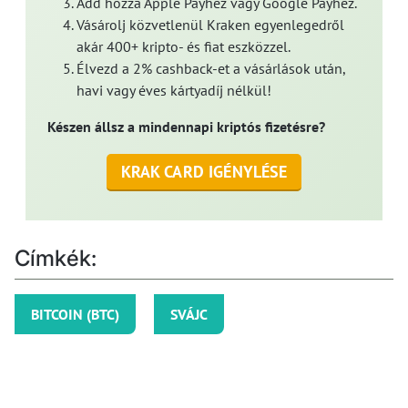
Add hozzá Apple Payhez vagy Google Payhez.
Vásárolj közvetlenül Kraken egyenlegedről
akár 400+ kripto- és fiat eszközzel.
Élvezd a 2% cashback-et a vásárlások után,
havi vagy éves kártyadíj nélkül!
Készen állsz a mindennapi kriptós fizetésre?
KRAK CARD IGÉNYLÉSE
Címkék:
BITCOIN (BTC)
SVÁJC