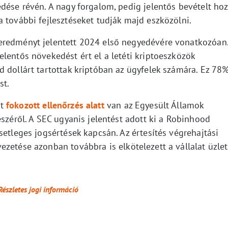
dése révén. A nagy forgalom, pedig jelentős bevételt hoz
 további fejlesztéseket tudják majd eszközölni.
eredményt jelentett 2024 első negyedévére vonatkozóan
lentős növekedést ért el a letéti kriptoeszközök
 dollárt tartottak kriptóban az ügyfelek számára. Ez 78
st.
st
fokozott ellenőrzés alatt
van az Egyesült Államok
észéről. A SEC ugyanis jelentést adott ki a Robinhood
setleges jogsértések kapcsán. Az értesítés végrehajtási
zetése azonban továbbra is elkötelezett a vállalat üzlet
Részletes jogi információ