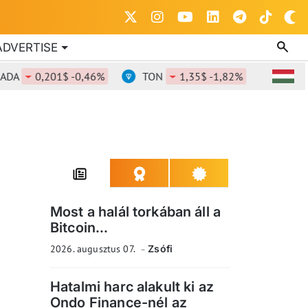
ADVERTISE
A
0,201$ -0,46%
TON
1,35$ -1,82%
DOT
0
Most a halál torkában áll a
Bitcoin...
2026. augusztus 07.
Zsófi
Hatalmi harc alakult ki az
Ondo Finance-nél az