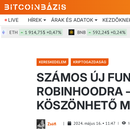
LIVE
HÍREK
ÁRAK ÉS ADATOK
KEZDŐKNE
ETH
1 914,75$ +0,47%
BNB
592,24$ +0,24%
KERESKEDELEM
KRIPTOGAZDASÁG
SZÁMOS ÚJ FUN
ROBINHOODRA 
KÖSZÖNHETŐ M
2024. május 16.
11:47
1
Zsófi