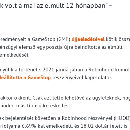
k volt a mai az elmúlt 12 hónapban” –
 eredményeit a GameStop (GME)
újjáéledésével
kötik össze
pénzügyi elemző egy posztja újra beindította az elmúlt
emelkedését.
yúlik a története. 2021 januárjában a Robinhood komol
leállította a GameStop
részvényeivel kapcsolatos
e akkor okként. Csak azt tette lehetővé az ügyfeleknek, ho
minden más típusú kereskedést.
vek bejelentését követően a Robinhood részvényei (HOOD
rfolyama 6,69%-kal emelkedett, és 18,02 dollár felett is