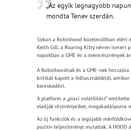
„Az egyik legnagyobb napun
mondta Tenev szerdán.
Sokan a Robinhood közelmúltban elért
Keith Gill, a Roaring Kitty néven ismert 
napokban a GME és a mémrészvények ár
A Robinhoodnak és a GME-nek hosszúra n
kritikát kapott a felhasználóktól, amikor
kereskedést.
A platform a „piaci volatilitást” említett
eladják részvényeiket, megakadályozva 
Az új funkciók és a legújabb mérföldkö
pozitív teljesítményt mutattak. A HOOD á