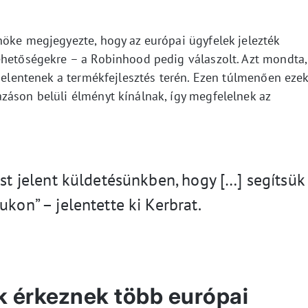
nöke megjegyezte, hogy az európai ügyfelek jelezték
ehetőségekre – a Robinhood pedig válaszolt. Azt mondta,
 jelentenek a termékfejlesztés terén. Ezen túlmenően eze
záson belüli élményt kínálnak, így megfelelnek az
ést jelent küldetésünkben, hogy […] segítsük
ukon” – jelentette ki Kerbrat.
ók érkeznek több európai