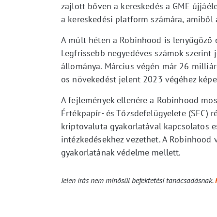
zajlott bőven a kereskedés a GME újjáéle
a kereskedési platform számára, amiből a
A múlt héten a Robinhood is lenyűgöző 
Legfrissebb negyedéves számok szerint je
állománya. Március végén már 26 milliárd
os növekedést jelent 2023 végéhez képe
A fejlemények ellenére a Robinhood mo
Értékpapír- és Tőzsdefelügyelete (SEC) r
kriptovaluta gyakorlatával kapcsolatos e
intézkedésekhez vezethet. A Robinhood ve
gyakorlatának védelme mellett.
Jelen írás nem minősül befektetési tanácsadásnak.