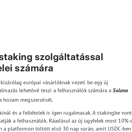
taking szolgáltatással
elei számára
kizárólag európai vásárlóknak vezeti be egy új
kalmazás lehetővé teszi a felhasználók számára a
Solana
a hozam megszerzését.
ínál és a feltételek is igen rugalmasak. A stakingbe vont
tják a felhasználók. Ráadásul az új ügyfelek most 10%-
n a platformon töltött első 30 nap során, amit USDC-ben