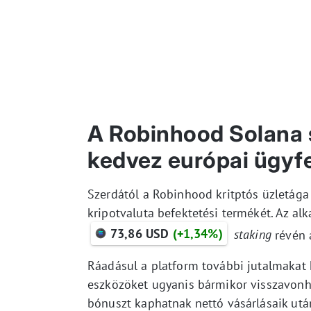
A Robinhood Solana s
kedvez európai ügyf
Szerdától a Robinhood kritptós üzletága 
kripotvaluta befektetési termékét. Az al
73,86 USD
(+1,34%)
staking
révén 
Ráadásul a platform további jutalmakat k
eszközöket ugyanis bármikor visszavonha
bónuszt kaphatnak nettó vásárlásaik utá