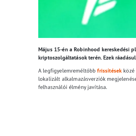
Május 15-én a Robinhood kereskedési pla
kriptoszolgáltatások terén. Ezek ráadásu
A legfigyelemreméltóbb
frissítések
közé 
lokalizált alkalmazásverziók megjelenése 
felhasználói élmény javítása.