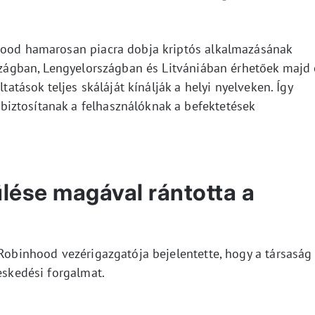
nhood hamarosan piacra dobja kriptós alkalmazásának
rszágban, Lengyelországban és Litvániában érhetőek majd 
ltatások teljes skáláját kínálják a helyi nyelveken. Így
iztosítanak a felhasználóknak a befektetések
lése magával rántotta a
 Robinhood vezérigazgatója bejelentette, hogy a társaság
eskedési forgalmat.