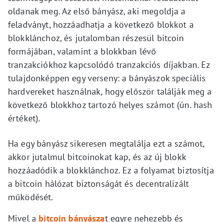
oldanak meg. Az első bányász, aki megoldja a
feladványt, hozzáadhatja a következő blokkot a
blokklánchoz, és jutalomban részesül bitcoin
formájában, valamint a blokkban lévő
tranzakciókhoz kapcsolódó tranzakciós díjakban. Ez
tulajdonképpen egy verseny: a bányászok speciális
hardvereket használnak, hogy először találják meg a
következő blokkhoz tartozó helyes számot (ún. hash
értéket).
Ha egy bányász sikeresen megtalálja ezt a számot,
akkor jutalmul bitcoinokat kap, és az új blokk
hozzáadódik a blokklánchoz. Ez a folyamat biztosítja
a bitcoin hálózat biztonságát és decentralizált
működését.
Mivel a
bitcoin bányásza
t egyre nehezebb és