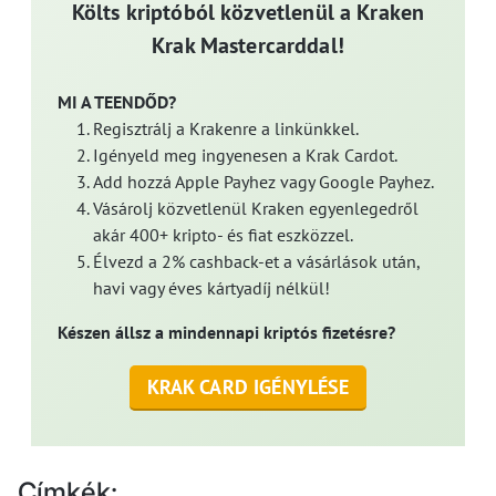
Költs kriptóból közvetlenül a Kraken
Krak Mastercarddal!
MI A TEENDŐD?
Regisztrálj a Krakenre a linkünkkel.
Igényeld meg ingyenesen a Krak Cardot.
Add hozzá Apple Payhez vagy Google Payhez.
Vásárolj közvetlenül Kraken egyenlegedről
akár 400+ kripto- és fiat eszközzel.
Élvezd a 2% cashback-et a vásárlások után,
havi vagy éves kártyadíj nélkül!
Készen állsz a mindennapi kriptós fizetésre?
KRAK CARD IGÉNYLÉSE
Címkék: