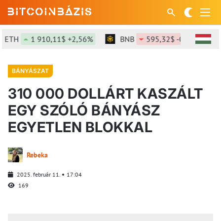
TH
1 910,11$ +2,56%
BNB
595,32$ -0,05%
BÁNYÁSZAT
310 000 DOLLÁRT KASZÁLT
EGY SZÓLÓ BÁNYÁSZ
EGYETLEN BLOKKAL
Rebeka
2025. február 11.
17:04
169