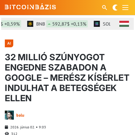
0,59%
BNB
592,87$ +0,13%
SOL
73,71$ +1,
AI
32 MILLIÓ SZÚNYOGOT
ENGEDNE SZABADON A
GOOGLE – MERÉSZ KÍSÉRLET
INDULHAT A BETEGSÉGEK
ELLEN
balu
2026. június 02.
9:03
312