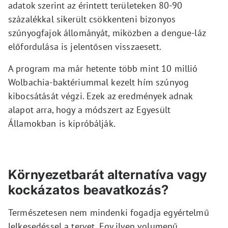
adatok szerint az érintett területeken 80-90
százalékkal sikerült csökkenteni bizonyos
szúnyogfajok állományát, miközben a dengue-láz
előfordulása is jelentősen visszaesett.
A program ma már hetente több mint 10 millió
Wolbachia-baktériummal kezelt hím szúnyog
kibocsátását végzi. Ezek az eredmények adnak
alapot arra, hogy a módszert az Egyesült
Államokban is kipróbálják.
Környezetbarát alternatíva vagy
kockázatos beavatkozás?
Természetesen nem mindenki fogadja egyértelmű
lelkesedéssel a tervet. Egy ilyen volumenű