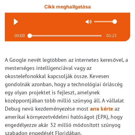
Cikk meghallgatása
00:00
05:25
A Google nevét legtöbben az internetes keresővel, a
mesterséges intelligenciával vagy az
okostelefonokkal kapcsolják össze. Kevesen
gondolnák azonban, hogy a technológiai óriáscég
egy olyan projektet is fejleszt, amelynek
középpontjában több millió szúnyog áll. A vállalat
Debug nevű kezdeményezése most
arra kérte
az
amerikai környezetvédelmi hatóságot (EPA), hogy
engedélyezze akár 32 millió módosított szúnyog
szabadon engedését Floridában.