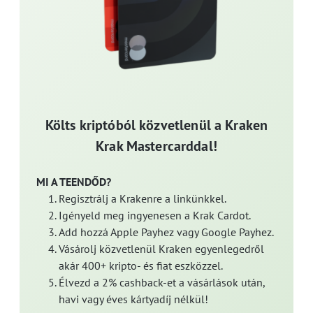
Költs kriptóból közvetlenül a Kraken
Krak Mastercarddal!
MI A TEENDŐD?
Regisztrálj a Krakenre a linkünkkel.
Igényeld meg ingyenesen a Krak Cardot.
Add hozzá Apple Payhez vagy Google Payhez.
Vásárolj közvetlenül Kraken egyenlegedről
akár 400+ kripto- és fiat eszközzel.
Élvezd a 2% cashback-et a vásárlások után,
havi vagy éves kártyadíj nélkül!