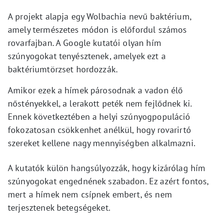
A projekt alapja egy Wolbachia nevű baktérium,
amely természetes módon is előfordul számos
rovarfajban. A Google kutatói olyan hím
szúnyogokat tenyésztenek, amelyek ezt a
baktériumtörzset hordozzák.
Amikor ezek a hímek párosodnak a vadon élő
nőstényekkel, a lerakott peték nem fejlődnek ki.
Ennek következtében a helyi szúnyogpopuláció
fokozatosan csökkenhet anélkül, hogy rovarirtó
szereket kellene nagy mennyiségben alkalmazni.
A kutatók külön hangsúlyozzák, hogy kizárólag hím
szúnyogokat engednének szabadon. Ez azért fontos,
mert a hímek nem csípnek embert, és nem
terjesztenek betegségeket.