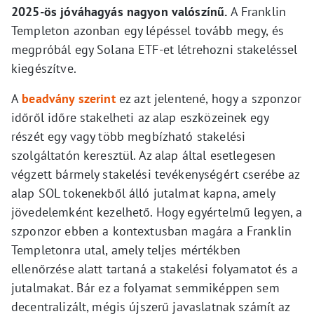
2025-ös jóváhagyás nagyon valószínű.
A Franklin
Templeton azonban egy lépéssel tovább megy, és
megpróbál egy Solana ETF-et létrehozni stakeléssel
kiegészítve.
A
beadvány szerint
ez azt jelentené, hogy a szponzor
időről időre stakelheti az alap eszközeinek egy
részét egy vagy több megbízható stakelési
szolgáltatón keresztül. Az alap által esetlegesen
végzett bármely stakelési tevékenységért cserébe az
alap SOL tokenekből álló jutalmat kapna, amely
jövedelemként kezelhető. Hogy egyértelmű legyen, a
szponzor ebben a kontextusban magára a Franklin
Templetonra utal, amely teljes mértékben
ellenőrzése alatt tartaná a stakelési folyamatot és a
jutalmakat. Bár ez a folyamat semmiképpen sem
decentralizált, mégis újszerű javaslatnak számít az