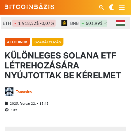
H
1 918,52$ -0,07%
BNB
603,99$ +1,56%
SO
ALTCOINOK
SZABÁLYOZÁS
KÜLÖNLEGES SOLANA ETF
LÉTREHOZÁSÁRA
NYÚJTOTTAK BE KÉRELMET
Tomasito
2025. február 22.
15:48
109