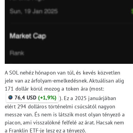
A SOL nehéz hónapon van túl, és kevés közvetlen
jele van az árfolyam-emelkedésnek. Aktuálisan alig
171 dollár körül mozog a token ára (most:
76,4 USD
(+1,9%)
). Ez a 2025 januárjában
elért 294 dolláros történelmi csúcsától nagyon
messze van. És nem is látszik most olyan tényező a
piacon, ami visszalökné felfelé az árat. Hacsak nem
a Franklin ETF-je lesz ez a tényező.