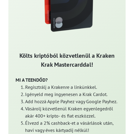
Költs kriptóból közvetlenül a Kraken
Krak Mastercarddal!
MI A TEENDŐD?
Regisztrálj a Krakenre a linkünkkel.
Igényeld meg ingyenesen a Krak Cardot.
Add hozzá Apple Payhez vagy Google Payhez.
Vásárolj közvetlenül Kraken egyenlegedről
akár 400+ kripto- és fiat eszközzel.
Élvezd a 2% cashback-et a vásárlások után,
havi vagy éves kártyadíj nélkül!