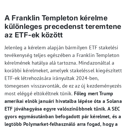
A Franklin Templeton kérelme
különleges precedenst teremtene
az ETF-ek között
Jelenleg a kérelem alapján bármilyen ETF stakelési
tevékenység teljes egészében a Franklin Templeton
kérelmének hatálya alá tartozna. Mindazonáltal a
korábbi kérelmeket, amelyek stakeléssel kiegészített
ETF-ek létrehozására irányultak 2024-ben,
tömegesen visszavonták, de ez az új kezdeményezés
most eléggé eltökéltnek tűnik.
Főleg mert Trump
amerikai elnök januári hivatalba lépése óta a Solana
ETF jóváhagyása egyre valószínűbbnek tűnik. A SEC
gyors egymásutánban befogadott pár kérelmet, és a
legtöbb Polymarket-felhasználó arra fogad, hogy a