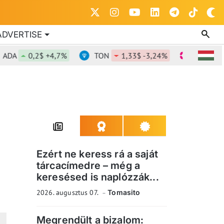
ADVERTISE
0,2$ +4,7%
TON
1,33$ -3,24%
DOT
0,816
Ezért ne keress rá a saját
tárcacímedre – még a
keresésed is naplózzák...
2026. augusztus 07.
Tomasito
Megrendült a bizalom: