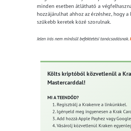
minden esetben átlátható a végfelhaszná
hozzájárulhat ahhoz az érzéshez, hogy 
szűkebb keretek közé szorulnak.
Jelen írás nem minősül befektetési tanácsadásnak.
Költs kriptóból közvetlenül a Kr
Mastercarddal!
MI A TEENDŐD?
Regisztrálj a Krakenre a linkünkkel.
Igényeld meg ingyenesen a Krak Card
Add hozzá Apple Payhez vagy Google
Vásárolj közvetlenül Kraken egyenleg