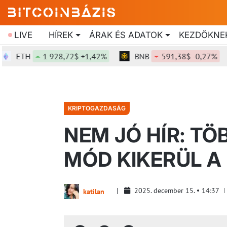
LIVE
HÍREK
ÁRAK ÉS ADATOK
KEZDŐKNE
ETH
1 928,72$ +1,42%
BNB
591,38$ -0,27%
KRIPTOGAZDASÁG
NEM JÓ HÍR: TÖ
MÓD KIKERÜL A
2025. december 15.
14:37
katilan