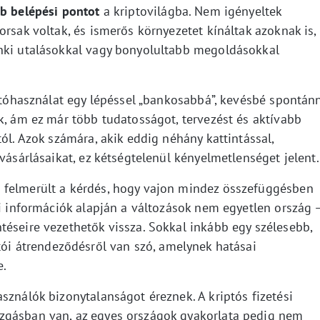
b belépési pontot
a kriptovilágba. Nem igényeltek
orsak voltak, és ismerős környezetet kínáltak azoknak is,
anki utalásokkal vagy bonyolultabb megoldásokkal
iptóhasználat egy lépéssel „bankosabbá”, kevésbé spontán
k, ám ez már több tudatosságot, tervezést és aktívabb
ól. Azok számára, akik eddig néhány kattintással,
vásárlásaikat, ez kétségtelenül kényelmetlenséget jelent.
 felmerült a kérdés, hogy vajon mindez összefüggésben
gi információk alapján a változások nem egyetlen ország 
téseire vezethetők vissza. Sokkal inkább egy szélesebb,
tói átrendeződésről van szó, amelynek hatásai
e.
sználók bizonytalanságot éreznek. A kriptós fizetési
zgásban van, az egyes országok gyakorlata pedig nem