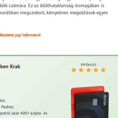
lók számára. Ez az átláthatatlanság önmagában is
a korábban megszokott, kényelmes megoldások egyre
Részletes jogi információ
ÉRTÉKELÉS
aken Krak
ot.
 Payhez.
edről akár 400+ kripto- és