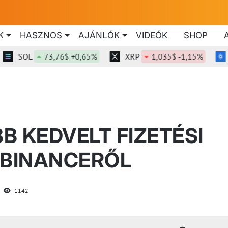
K
HASZNOS
AJÁNLÓK
VIDEÓK
SHOP
SOL
73,76$ +0,65%
XRP
1,035$ -1,15%
ADA
BB KEDVELT FIZETÉSI
 BINANCERŐL
1142