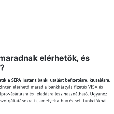
maradnak elérhetők, és
g?
ik a SEPA Instant banki utalást befizetésre, kiutalásra,
intén elérhető marad a bankkártyás fizetés VISA és
iptovásárlásra és -eladásra lesz használható. Ugyanez
szolgáltatásokra is, amelyek a buy és sell funkcióknál