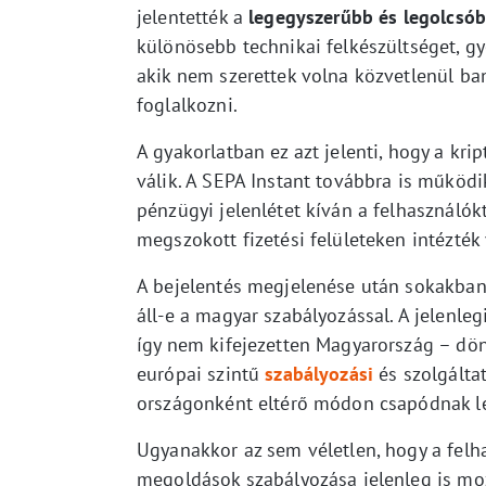
jelentették a
legegyszerűbb és legolcsób
különösebb technikai felkészültséget, gy
akik nem szerettek volna közvetlenül b
foglalkozni.
A gyakorlatban ez azt jelenti, hogy a kr
válik. A SEPA Instant továbbra is működi
pénzügyi jelenlétet kíván a felhasználókt
megszokott fizetési felületeken intézték 
A bejelentés megjelenése után sokakban
áll-e a magyar szabályozással. A jelenle
így nem kifejezetten Magyarország – dön
európai szintű
szabályozási
és szolgálta
országonként eltérő módon csapódnak l
Ugyanakkor az sem véletlen, hogy a felha
megoldások szabályozása jelenleg is mo