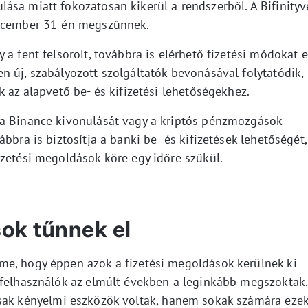
ása miatt fokozatosan kikerül a rendszerből. A Bifinityv
december 31-én megszűnnek.
a fent felsorolt, továbbra is elérhető fizetési módokat e
 új, szabályozott szolgáltatók bevonásával folytatódik,
k az alapvető be- és kifizetési lehetőségekhez.
 a Binance kivonulását vagy a kriptós pénzmozgások
bbra is biztosítja a banki be- és kifizetések lehetőségét,
izetési megoldások köre egy időre szűkül.
ok tűnnek el
me, hogy éppen azok a fizetési megoldások kerülnek ki
 felhasználók az elmúlt években a leginkább megszoktak.
k kényelmi eszközök voltak, hanem sokak számára eze