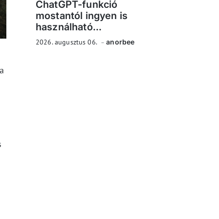
ChatGPT-funkció
mostantól ingyen is
használható...
2026. augusztus 06.
anorbee
 a
s