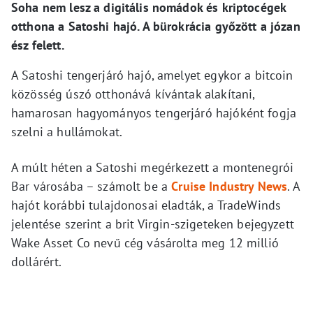
Soha nem lesz a digitális nomádok és kriptocégek
otthona a Satoshi hajó. A bürokrácia győzött a józan
ész felett.
A Satoshi tengerjáró hajó, amelyet egykor a bitcoin
közösség úszó otthonává kívántak alakítani,
hamarosan hagyományos tengerjáró hajóként fogja
szelni a hullámokat.
A múlt héten a Satoshi megérkezett a montenegrói
Bar városába – számolt be a
Cruise Industry News
. A
hajót korábbi tulajdonosai eladták, a TradeWinds
jelentése szerint a brit Virgin-szigeteken bejegyzett
Wake Asset Co nevű cég vásárolta meg 12 millió
dollárért.