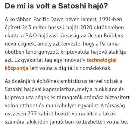
De mi is volt a Satoshi hajó?
A korábban Pacific Dawn néven ismert, 1991-ben
épített 245 méter hosszú hajót 2020 októberében
eladta a P&O hajózási társaság az Ocean Builders
nevű cégnek, amely azt tervezte, hogy a Panama-
öbölben lehorgonyzott kriptovaluta hajóvá alakítja
azt. Ez gyakorlatilag egy innovatív
technológiai
központja
lett volna a digitális nomádoknak.
Az óceánjáró építőinek ambiciózus tervei voltak a
Satoshi hajóval kapcsolatban, mely a blokklánc és
kriptovaluta cégek és támogatók számára biztosított
volna otthont és munkahelyet egyaránt. A társaság
összesen 777 kabint hozott volna létre a lakók
számára, akik idén januárban költözhettek volna be.