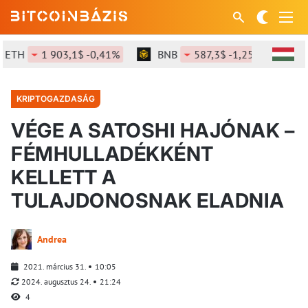
ETH
1 903,1$ -0,41%
BNB
587,3$ -1,25%
SO
KRIPTOGAZDASÁG
VÉGE A SATOSHI HAJÓNAK –
FÉMHULLADÉKKÉNT
KELLETT A
TULAJDONOSNAK ELADNIA
Andrea
2021. március 31.
10:05
2024. augusztus 24.
21:24
4