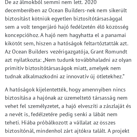
De az álmokból semmi nem lett. 2020
decemberében az Ocean Builders-nek nem sikerült
biztosítást kötniük egyetlen biztosítótársasággal
sem a volt tengerjáró hajó fedélzetén élő közösség
koncepcióhoz. A hajó nem hagyhatta el a panamai
kikötőt sem, hiszen a hatóságok feltartóztatták azt.
Az Ocean Builders vezérigazgatója, Grant Romundt
azt nyilatkozta: „Nem tudunk továbbhaladni az olyan
primitív biztosítótársaságok miatt, amelyek nem
tudnak alkalmazkodni az innovatív új ötletekhez.”
A hatóságok kijelentették, hogy amennyiben nincs
biztosítása a hajónak az üzemeltető társasság nem
vehet fel személyzetet, a hajó elveszíti a zászlaját és
a nevét is, fedélzetére pedig senki a lábát nem
teheti. Hiába próbálkozott a vállalat az összes
biztosítónál, mindenhol zárt ajtókra talált. A projekt