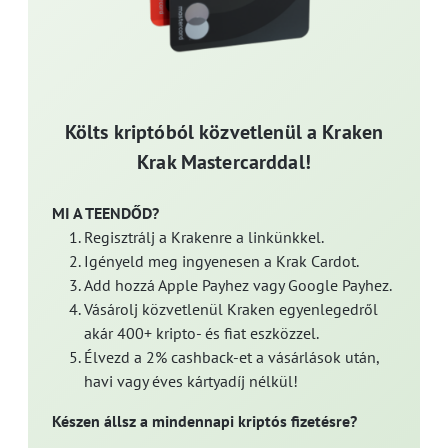
Költs kriptóból közvetlenül a Kraken
Krak Mastercarddal!
MI A TEENDŐD?
Regisztrálj a Krakenre a linkünkkel.
Igényeld meg ingyenesen a Krak Cardot.
Add hozzá Apple Payhez vagy Google Payhez.
Vásárolj közvetlenül Kraken egyenlegedről
akár 400+ kripto- és fiat eszközzel.
Élvezd a 2% cashback-et a vásárlások után,
havi vagy éves kártyadíj nélkül!
Készen állsz a mindennapi kriptós fizetésre?