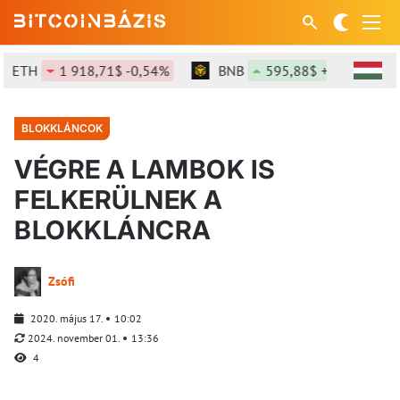
ETH
1 918,71$ -0,54%
BNB
595,88$ +0,73%
BLOKKLÁNCOK
VÉGRE A LAMBOK IS
FELKERÜLNEK A
BLOKKLÁNCRA
Zsófi
2020. május 17.
10:02
2024. november 01.
13:36
4