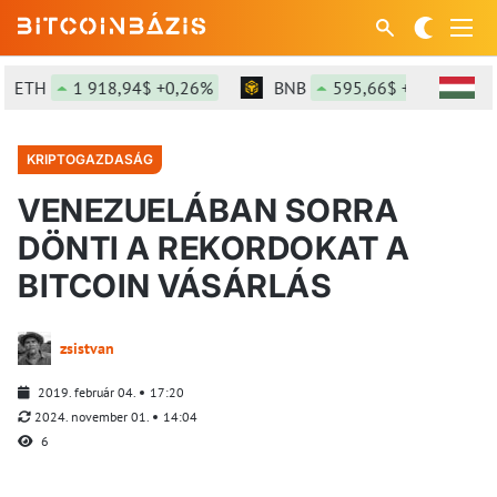
H
1 918,94$ +0,26%
BNB
595,66$ +0,87%
S
KRIPTOGAZDASÁG
VENEZUELÁBAN SORRA
DÖNTI A REKORDOKAT A
BITCOIN VÁSÁRLÁS
zsistvan
2019. február 04.
17:20
2024. november 01.
14:04
6