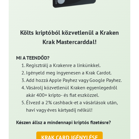
Költs kriptóból közvetlenül a Kraken
Krak Mastercarddal!
MI A TEENDŐD?
Regisztrálj a Krakenre a linkünkkel.
Igényeld meg ingyenesen a Krak Cardot.
Add hozzá Apple Payhez vagy Google Payhez.
Vásárolj közvetlenül Kraken egyenlegedről
akár 400+ kripto- és fiat eszközzel.
Élvezd a 2% cashback-et a vásárlások után,
havi vagy éves kártyadíj nélkül!
Készen állsz a mindennapi kriptós fizetésre?
KRAK CARD IGÉNYLÉSE