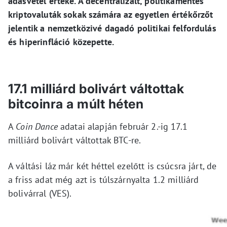
adásvétel értéke. A decentralizált, politikamentes
kriptovaluták sokak számára az egyetlen értékőrzőt
jelentik a nemzetközivé dagadó politikai felfordulás
és hiperinfláció közepette.
17.1 milliárd bolivárt váltottak
bitcoinra a múlt héten
A
Coin Dance
adatai alapján február 2.-ig 17.1
milliárd bolivárt váltottak BTC-re.
A váltási láz már két héttel ezelőtt is csúcsra járt, de
a friss adat még azt is túlszárnyalta 1.2 milliárd
bolivárral (VES).