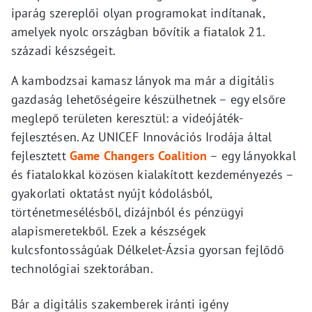
iparág szereplői olyan programokat indítanak,
amelyek nyolc országban bővítik a fiatalok 21.
századi készségeit.
A kambodzsai kamasz lányok ma már a digitális
gazdaság lehetőségeire készülhetnek – egy elsőre
meglepő területen keresztül: a videójáték-
fejlesztésen. Az UNICEF Innovációs Irodája által
fejlesztett
Game Changers Coalition
– egy lányokkal
és fiatalokkal közösen kialakított kezdeményezés –
gyakorlati oktatást nyújt kódolásból,
történetmesélésből, dizájnból és pénzügyi
alapismeretekből. Ezek a készségek
kulcsfontosságúak Délkelet-Ázsia gyorsan fejlődő
technológiai szektorában.
Bár a digitális szakemberek iránti igény