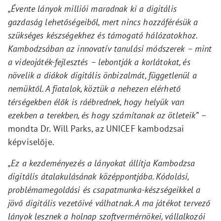
„Évente lányok milliói maradnak ki a digitális
gazdaság lehetőségeiből, mert nincs hozzáférésük a
szükséges készségekhez és támogató hálózatokhoz.
Kambodzsában az innovatív tanulási módszerek – mint
a videojáték-fejlesztés – lebontják a korlátokat, és
növelik a diákok digitális önbizalmát, függetlenül a
nemüktől. A fiatalok, köztük a nehezen elérhető
térségekben élők is ráébrednek, hogy helyük van
ezekben a terekben, és hogy számítanak az ötleteik”
–
mondta Dr. Will Parks, az UNICEF kambodzsai
képviselője.
„Ez a kezdeményezés a lányokat állítja Kambodzsa
digitális átalakulásának középpontjába. Kódolási,
problémamegoldási és csapatmunka-készségeikkel a
jövő digitális vezetőivé válhatnak. A ma játékot tervező
lányok lesznek a holnap szoftvermérnökei, vállalkozói