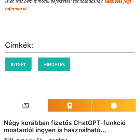
Jelen írás nem minősül befektetési tanácsadásnak.
Részletes jogi
információ
Címkék:
BITGET
HIRDETÉS
Négy korábban fizetős ChatGPT-funkció
mostantól ingyen is használható...
2026. augusztus 06.
anorbee