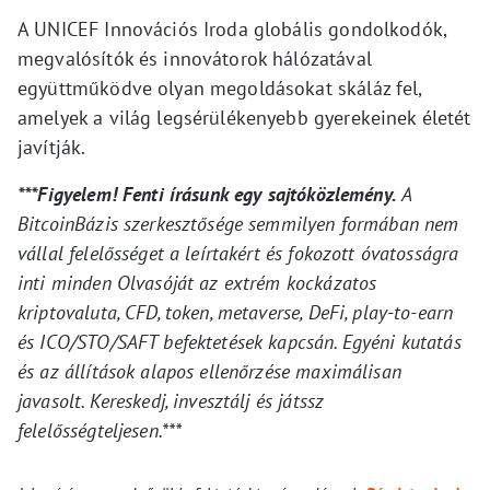
A UNICEF Innovációs Iroda globális gondolkodók,
megvalósítók és innovátorok hálózatával
együttműködve olyan megoldásokat skáláz fel,
amelyek a világ legsérülékenyebb gyerekeinek életét
javítják.
***Figyelem! Fenti írásunk egy sajtóközlemény.
A
BitcoinBázis szerkesztősége semmilyen formában nem
vállal felelősséget a leírtakért és fokozott óvatosságra
inti minden Olvasóját az extrém kockázatos
kriptovaluta, CFD, token, metaverse, DeFi, play-to-earn
és ICO/STO/SAFT befektetések kapcsán. Egyéni kutatás
és az állítások alapos ellenőrzése maximálisan
javasolt. Kereskedj, invesztálj és játssz
felelősségteljesen.***