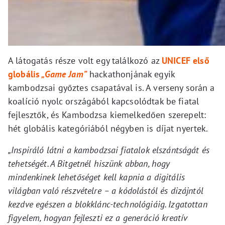
A látogatás része volt egy találkozó az
UNICEF első
globális
„Game Jam”
hackathonjának egyik
kambodzsai győztes csapatával is. A verseny során a
koalíció nyolc országából kapcsolódtak be fiatal
fejlesztők, és Kambodzsa kiemelkedően szerepelt:
hét globális kategóriából négyben is díjat nyertek.
„Inspiráló látni a kambodzsai fiatalok elszántságát és
tehetségét. A Bitgetnél hiszünk abban, hogy
mindenkinek lehetőséget kell kapnia a digitális
világban való részvételre – a kódolástól és dizájntól
kezdve egészen a blokklánc-technológiáig. Izgatottan
figyelem, hogyan fejleszti ez a generáció kreatív