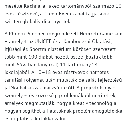
mesélte Rachna, a Takeo tartományból származó 16
éves résztvevő, a Green Ever csapat tagja, akik
szintén globális díjat nyertek.
A Phnom Penhben megrendezett Nemzeti Game Jam
– amelyet az UNICEF és a Kambodzsai Oktatási,
Ifjúsági és Sportminisztérium közösen szervezett –
több mint 600 diákot hozott össze (köztük több
mint 65%-ban lányokat) 11 tartomány 14
iskolájából. A 10–18 éves résztvevők hathetes
tanulási folyamat után mutatták be saját fejlesztésű
játékaikat a szakmai zsűri előtt. A projektek olyan
személyes és közösségi problémákból merítettek,
amelyek megmutatják, hogy a kreatív technológia
hogyan segíthet a fiataloknak problémamegoldókká
és digitális alkotókká válni.