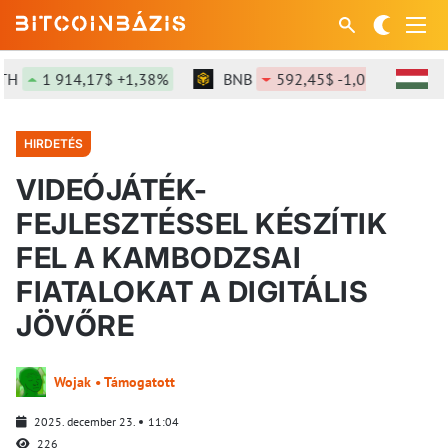
 914,17$ +1,38%
BNB
592,45$ -1,02%
SOL
7
HIRDETÉS
VIDEÓJÁTÉK-
FEJLESZTÉSSEL KÉSZÍTIK
FEL A KAMBODZSAI
FIATALOKAT A DIGITÁLIS
JÖVŐRE
Wojak • Támogatott
2025. december 23.
11:04
226