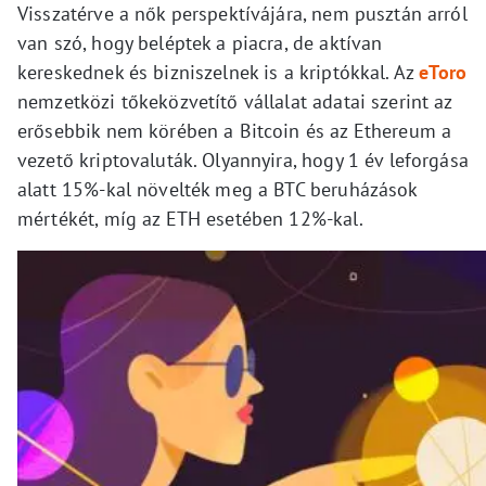
Visszatérve a nők perspektívájára, nem pusztán arról
van szó, hogy beléptek a piacra, de aktívan
kereskednek és bizniszelnek is a kriptókkal. Az
eToro
nemzetközi tőkeközvetítő vállalat adatai szerint az
erősebbik nem körében a Bitcoin és az Ethereum a
vezető kriptovaluták. Olyannyira, hogy 1 év leforgása
alatt 15%-kal növelték meg a BTC beruházások
mértékét, míg az ETH esetében 12%-kal.