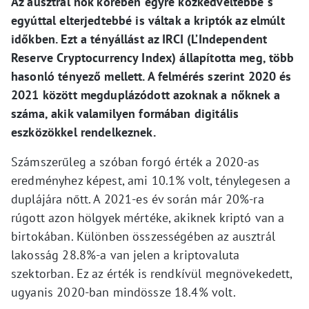
Az ausztrál nők körében egyre közkedveltebbé s
egyúttal elterjedtebbé is váltak a kriptók az elmúlt
időkben. Ezt a tényállást az IRCI (L’Independent
Reserve Cryptocurrency Index) állapította meg, több
hasonló tényező mellett. A felmérés szerint 2020 és
2021 között megduplázódott azoknak a nőknek a
száma, akik valamilyen formában digitális
eszközökkel rendelkeznek.
Számszerűleg a szóban forgó érték a 2020-as
eredményhez képest, ami 10.1% volt, ténylegesen a
duplájára nőtt. A 2021-es év során már 20%-ra
rúgott azon hölgyek mértéke, akiknek kriptó van a
birtokában. Különben összességében az ausztrál
lakosság 28.8%-a van jelen a kriptovaluta
szektorban. Ez az érték is rendkívül megnövekedett,
ugyanis 2020-ban mindössze 18.4% volt.