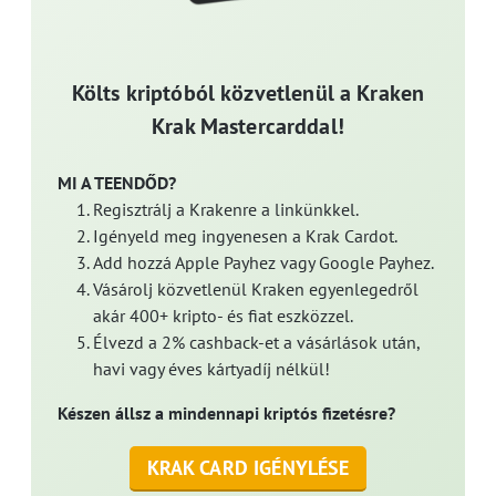
Költs kriptóból közvetlenül a Kraken
Krak Mastercarddal!
MI A TEENDŐD?
Regisztrálj a Krakenre a linkünkkel.
Igényeld meg ingyenesen a Krak Cardot.
Add hozzá Apple Payhez vagy Google Payhez.
Vásárolj közvetlenül Kraken egyenlegedről
akár 400+ kripto- és fiat eszközzel.
Élvezd a 2% cashback-et a vásárlások után,
havi vagy éves kártyadíj nélkül!
Készen állsz a mindennapi kriptós fizetésre?
KRAK CARD IGÉNYLÉSE