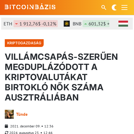
TH
1 912,76$ -0,12%
BNB
601,32$ +1,46%
S
KRIPTOGAZDASÁG
VILLÁMCSAPÁS-SZERŰEN
MEGDUPLÁZÓDOTT A
KRIPTOVALUTÁKAT
BIRTOKLÓ NŐK SZÁMA
AUSZTRÁLIÁBAN
Tünde
2021. december 09.
12:36
2024. augusztus 25.
12:46