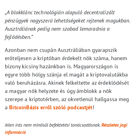
„A blokklánc technológián alapuló decentralizált
pénzügyek nagyszerű lehetőségeket rejtenek magukban.
Ausztráliának pedig nem szabad lemaradnia a
fejlődésben.”
Azonban nem csupán Ausztráliában gyarapszik
erőteljesen a kriptóban érdekelt nők száma, hanem
bizony kicsiny hazánkban is. Magyarországon is
egyre több hölgy szánja el magát a kriptovalutákba
való beruházásra. Akinek felkeltette az érdeklődését
a magyar nők helyzete és úgy ámblokk a nők
szerepe a kriptotérben, az okvetlenül hallgassa meg
a
BitcoinBázis erről szóló podcastjét
!
Jelen írás nem minősül befektetési tanácsadásnak.
Részletes jogi
információ