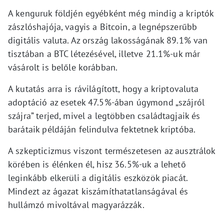
A kenguruk földjén egyébként még mindig a kriptók
zászlóshajója, vagyis a Bitcoin, a legnépszerűbb
digitális valuta. Az ország lakosságának 89.1% van
tisztában a BTC létezésével, illetve 21.1%-uk már
vásárolt is belőle korábban.
A kutatás arra is rávilágított, hogy a kriptovaluta
adoptáció az esetek 47.5%-ában úgymond „szájról
szájra” terjed, mivel a legtöbben családtagjaik és
barátaik példáján felindulva fektetnek kriptóba.
A szkepticizmus viszont természetesen az ausztrálok
körében is élénken él, hisz 36.5%-uk a lehető
leginkább elkerüli a digitális eszközök piacát.
Mindezt az ágazat kiszámíthatatlanságával és
hullámzó mivoltával magyarázzák.