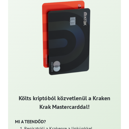
Költs kriptóból közvetlenül a Kraken
Krak Mastercarddal!
MI A TEENDŐD?
Regisztrálj a Krakenre a linkünkkel.