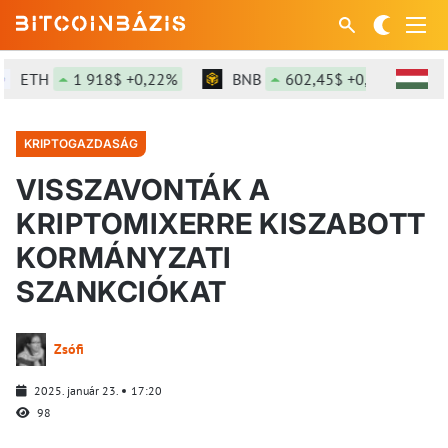
ETH
1 918$ +0,22%
BNB
602,45$ +0,25%
S
KRIPTOGAZDASÁG
VISSZAVONTÁK A
KRIPTOMIXERRE KISZABOTT
KORMÁNYZATI
SZANKCIÓKAT
Zsófi
2025. január 23.
17:20
98