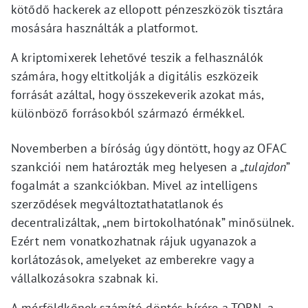
kötődő hackerek az ellopott pénzeszközök tisztára
mosására használták a platformot.
A kriptomixerek lehetővé teszik a felhasználók
számára, hogy eltitkolják a digitális eszközeik
forrását azáltal, hogy összekeverik azokat más,
különböző forrásokból származó érmékkel.
Novemberben a bíróság úgy döntött, hogy az OFAC
szankciói nem határozták meg helyesen a „
tulajdon
”
fogalmát a szankciókban. Mivel az intelligens
szerződések megváltoztathatatlanok és
decentralizáltak, „nem birtokolhatónak” minősülnek.
Ezért nem vonatkozhatnak rájuk ugyanazok a
korlátozások, amelyeket az emberekre vagy a
vállalkozásokra szabnak ki.
A mérföldkőnek számító döntés hírére a TORN, a