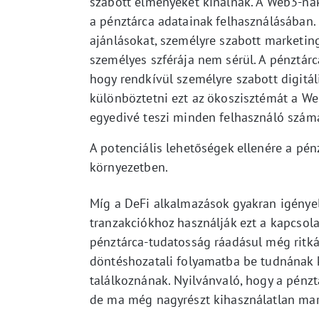
szabott élményeket kínálnak. A Web3-na
a pénztárca adatainak felhasználásában. 
ajánlásokat, személyre szabott marketing
személyes szférája nem sérül. A pénztár
hogy rendkívül személyre szabott digitál
különböztetni ezt az ökoszisztémát a Web
egyedivé teszi minden felhasználó szám
A potenciális lehetőségek ellenére a pé
környezetben.
Míg a DeFi alkalmazások gyakran igényel
tranzakciókhoz használják ezt a kapcsol
pénztárca-tudatosság ráadásul még ritkább
döntéshozatali folyamatba be tudnának 
találkoznának. Nyilvánvaló, hogy a pénzt
de ma még nagyrészt kihasználatlan mar