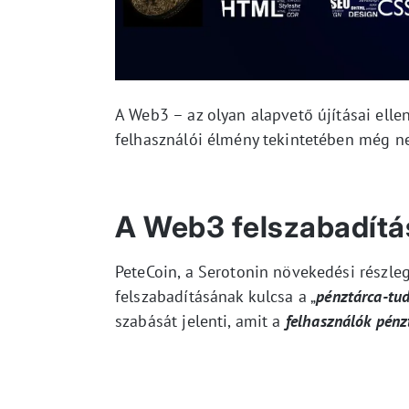
A Web3 – az olyan alapvető újításai elle
felhasználói élmény tekintetében még n
A Web3 felszabadítá
PeteCoin, a Serotonin növekedési részl
felszabadításának kulcsa a „
pénztárca-tu
szabását jelenti, amit a
felhasználók pénz