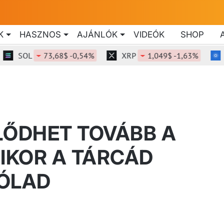
K
HASZNOS
AJÁNLÓK
VIDEÓK
SHOP
SOL
73,68$ -0,54%
XRP
1,049$ -1,63%
AD
LŐDHET TOVÁBB A
MIKOR A TÁRCÁD
RÓLAD