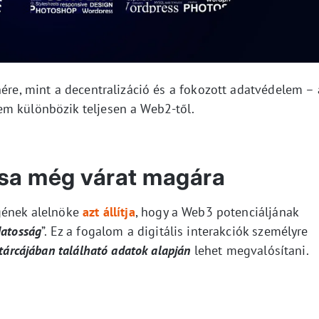
nére, mint a decentralizáció és a fokozott adatvédelem – 
em különbözik teljesen a Web2-től.
sa még várat magára
egének alelnöke
azt állítja
, hogy a Web3 potenciáljának
datosság
”. Ez a fogalom a digitális interakciók személyre
tárcájában található adatok alapján
lehet megvalósítani.