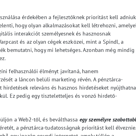
sználása érdekében a fejlesztőknek prioritást kell adniuk
elenti, hogy olyan alkalmazásokat kell létrehozni, amelye
gitális interakciót személyesnek és hasznosnak
arpcast és az olyan cégek eszközei, mint a Spindl, a
dték bemutatni, hogy mi lehetséges. Azonban még mindig
ez.
íni felhasználói élményt javítaná, hanem
zését a láncon belüli marketing révén. A pénztárca-
 hirdetések releváns és hasznos hirdetéseket nyújthatn
ül. Ez pedig egy tiszteletteljes és vonzó hirdető-
üljön a Web2-től, és beválthassa
egy személyre szabottabb
éretét, a pénztárca-tudatosságnak prioritást kell élveznie
eb3 egy igazán egyedi internetet, amely túllép a