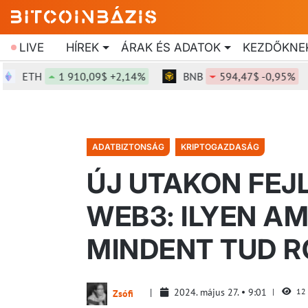
LIVE
HÍREK
ÁRAK ÉS ADATOK
KEZDŐKNE
ETH
1 910,09$ +2,14%
BNB
594,47$ -0,95%
ADATBIZTONSÁG
KRIPTOGAZDASÁG
ÚJ UTAKON FEJ
WEB3: ILYEN A
MINDENT TUD 
2024. május 27.
9:01
12
Zsófi