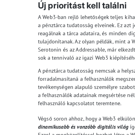
Új prioritást kell találni
A Web3-ban rejlő lehetőségek teljes kiha
a pénztárca tudatosság elveinek. Ez azt j
reagálnak a tárca adataira, és minden di
tulajdonítanak. Az olyan példák, mint a W
Serotonin és az Addressable, már elkez
sok a tennivaló az igazi Web3 kiépítéséh
A pénztárca tudatosság nemcsak a helysz
forradalmasítaná a felhasználók megszer
tevékenységen alapuló személyre szabott
a felhasználók adatainak megsértése nélk
felhasználó kapcsolatot teremtene.
Végső soron ahhoz, hogy a Web3 elkülön
dinamikusabb és vonzóbb digitális világ
íg
Ezzel a megközelítéssel hozhat létre a W