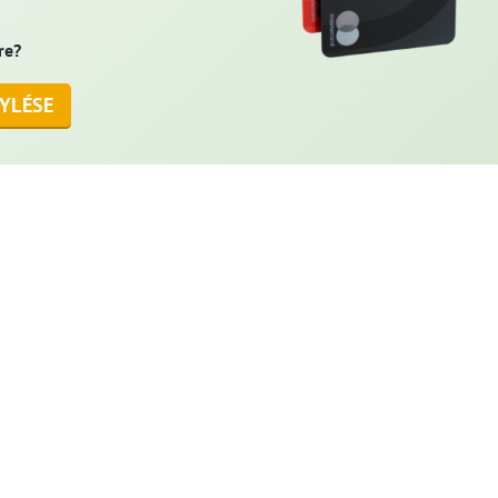
re?
YLÉSE