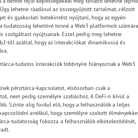
k a benne rejlő képességekkel még tovább lehetne lépni
Úgy lehetne ráadásul az összegyűjtött tartalmat, célzott
et és gyakorlati betekintést nyújtani, hogy az egyén
ca-tudatosság lehetővé tenné a Web3 platformok számára
is szolgáltast nyújtsanak. Ezzel pedig meg lehetne
2-től azáltal, hogy az interakciókat dinamikussá és
ára.
nztárca-tudatos interakciók többnyire hiányoznak a Web3
nek pénztárca-kapcsolatot, elsősorban csak a
atot, nem pedig személyre szabáshoz. A DeFi-n kívül a
. Szinte alig fordul elő, hogy a felhasználók a teljes
kapcsolódni anélkül, hogy személyre szabott élményekke
árca-tudatosság fokozza a felhasználók elköteleződését,
adt.