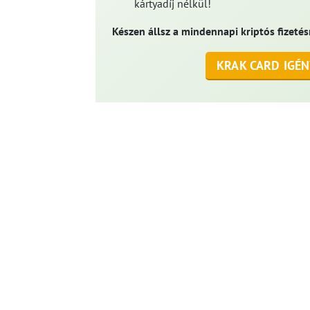
kártyadíj nélkül!
Készen állsz a mindennapi kriptós fizetés
KRAK CARD IGÉN