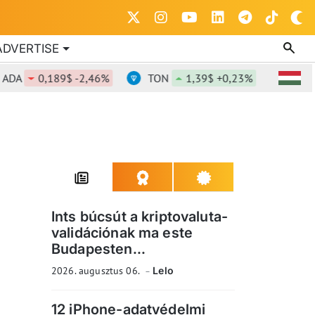
ADVERTISE
A
0,189$ -2,46%
TON
1,39$ +0,23%
DOT
0,
Ints búcsút a kriptovaluta-
validációnak ma este
Budapesten...
2026. augusztus 06.
Lelo
12 iPhone-adatvédelmi