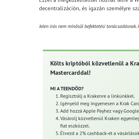
decentralizáción, és igazán személyre sza
Jelen írás nem minősül befektetési tanácsadásnak.
Költs kriptóból közvetlenül a Kr
Mastercarddal!
MI A TEENDŐD?
Regisztrálj a Krakenre a linkünkkel.
Igényeld meg ingyenesen a Krak Card
Add hozzá Apple Payhez vagy Google
Vásárolj közvetlenül Kraken egyenleg
fiat eszközzel.
Élvezd a 2% cashback-et a vásárlások