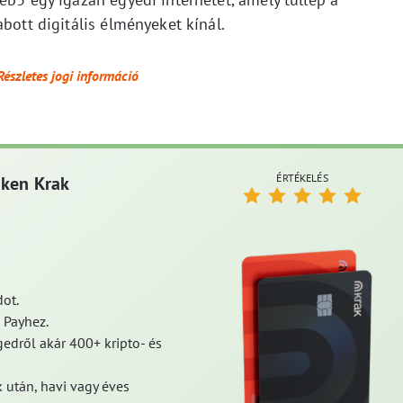
bott digitális élményeket kínál.
Részletes jogi információ
ÉRTÉKELÉS
aken Krak
ot.
 Payhez.
edről akár 400+ kripto- és
 után, havi vagy éves