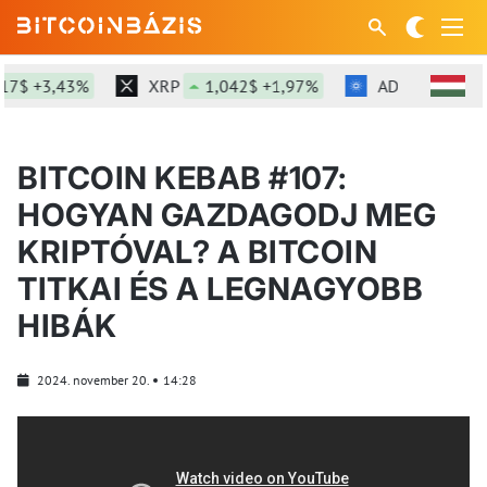
7$ +3,43%
XRP
1,042$ +1,97%
ADA
0,2$ -0,
BITCOIN KEBAB #107:
HOGYAN GAZDAGODJ MEG
KRIPTÓVAL? A BITCOIN
TITKAI ÉS A LEGNAGYOBB
HIBÁK
2024. november 20.
14:28