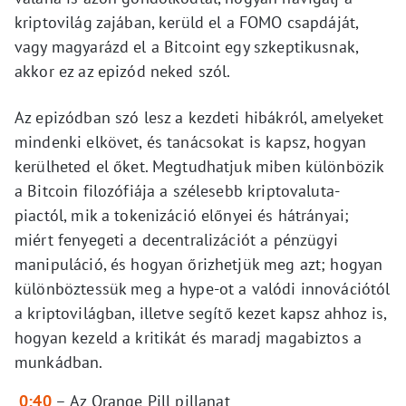
kriptovilág zajában, kerüld el a FOMO csapdáját,
vagy magyarázd el a Bitcoint egy szkeptikusnak,
akkor ez az epizód neked szól.
Az epizódban szó lesz a kezdeti hibákról, amelyeket
mindenki elkövet, és tanácsokat is kapsz, hogyan
kerülheted el őket. Megtudhatjuk miben különbözik
a Bitcoin filozófiája a szélesebb kriptovaluta-
piactól, mik a tokenizáció előnyei és hátrányai;
miért fenyegeti a decentralizációt a pénzügyi
manipuláció, és hogyan őrizhetjük meg azt; hogyan
különböztessük meg a hype-ot a valódi innovációtól
a kriptovilágban, illetve segítő kezet kapsz ahhoz is,
hogyan kezeld a kritikát és maradj magabiztos a
munkádban.
0:40
–
Az Orange Pill pillanat