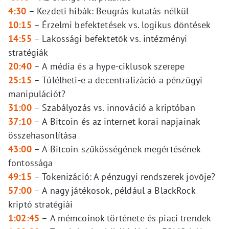
4:30
–
Kezdeti hibák: Beugrás kutatás nélkül
10:15
–
Érzelmi befektetések vs. logikus döntések
14:55
–
Lakossági befektetők vs. intézményi
stratégiák
20:40
–
A média és a hype-ciklusok szerepe
25:15
–
Túlélheti-e a decentralizáció a pénzügyi
manipulációt?
31:00
–
Szabályozás vs. innováció a kriptóban
37:10
–
A Bitcoin és az internet korai napjainak
összehasonlítása
43:00
–
A Bitcoin szűkösségének megértésének
fontossága
49:15
–
Tokenizáció: A pénzügyi rendszerek jövője?
57:00
–
A nagy játékosok, például a BlackRock
kriptó stratégiái
1:02:45
–
A mémcoinok története és piaci trendek