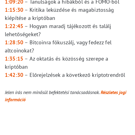
1:09:20
–
Tanulságok a hibákból és a FOMO-ból
1:15:30
–
Kritika leküzdése és magabiztosság
kiépítése a kriptóban
1:22:45
–
Hogyan maradj tájékozott és találj
lehetőségeket?
1:28:50
–
Bitcoinra fókuszálj, vagy fedezz fel
altcoinokat?
1:35:15
–
Az oktatás és közösség szerepe a
kriptóban
1:42:30
–
Előrejelzések a következő kriptotrendről
Jelen írás nem minősül befektetési tanácsadásnak.
Részletes jogi
információ