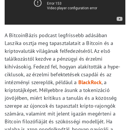
A BitcoinBázis podcast legfrissebb adásában
Laszika osztja meg tapasztalatait a Bitcoin és a
kriptovaluták világának felfedezéséről. Az első
találkozástól kezdve a pénzügyi és érzelmi
kihívásokig. Fedezd fel, hogyan alakították a hype-
ciklusok, az érzelmi befektetések csapdái és az
intézményi szereplők, például a
BlackRock
, a
kriptotájképet. Mélyebbre ásunk a tokenizáció
jövőjében, miért kritikus a tanulás és a közösség
szerepe az újoncok és tapasztalt kripto-rajongók
számára, valamint mit jelent igazán megérteni a
Bitcoin filozófiáját és szűkösségi modelljét. Ha
valaha is azon gondolkodtál, hogyan navigálj a