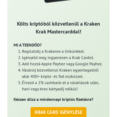
Költs kriptóból közvetlenül a Kraken
Krak Mastercarddal!
MI A TEENDŐD?
Regisztrálj a Krakenre a linkünkkel.
Igényeld meg ingyenesen a Krak Cardot.
Add hozzá Apple Payhez vagy Google Payhez.
Vásárolj közvetlenül Kraken egyenlegedről
akár 400+ kripto- és fiat eszközzel.
Élvezd a 2% cashback-et a vásárlások után,
havi vagy éves kártyadíj nélkül!
Készen állsz a mindennapi kriptós fizetésre?
KRAK CARD IGÉNYLÉSE