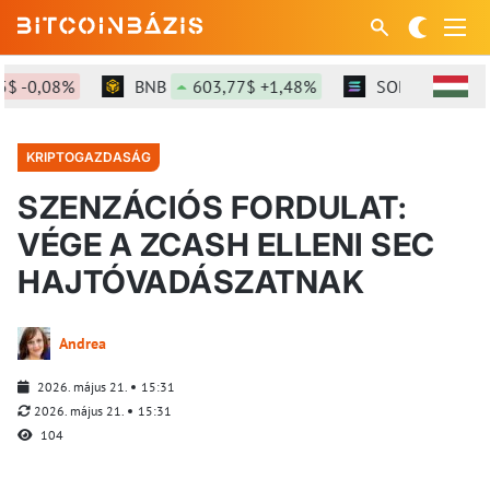
 -0,08%
BNB
603,77$ +1,48%
SOL
76,39$ +1
KRIPTOGAZDASÁG
SZENZÁCIÓS FORDULAT:
VÉGE A ZCASH ELLENI SEC
HAJTÓVADÁSZATNAK
Andrea
2026. május 21.
15:31
2026. május 21.
15:31
104