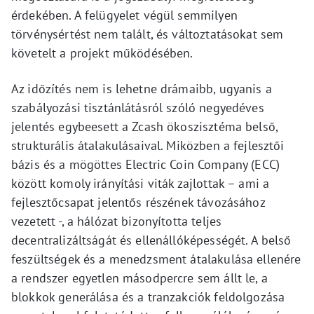
érdekében. A felügyelet végül semmilyen
törvénysértést nem talált, és változtatásokat sem
követelt a projekt működésében.
Az időzítés nem is lehetne drámaibb, ugyanis a
szabályozási tisztánlátásról szóló negyedéves
jelentés egybeesett a Zcash ökoszisztéma belső,
strukturális átalakulásaival. Miközben a fejlesztői
bázis és a mögöttes Electric Coin Company (ECC)
között komoly irányítási viták zajlottak – ami a
fejlesztőcsapat jelentős részének távozásához
vezetett -, a hálózat bizonyította teljes
decentralizáltságát és ellenállóképességét. A belső
feszültségek és a menedzsment átalakulása ellenére
a rendszer egyetlen másodpercre sem állt le, a
blokkok generálása és a tranzakciók feldolgozása