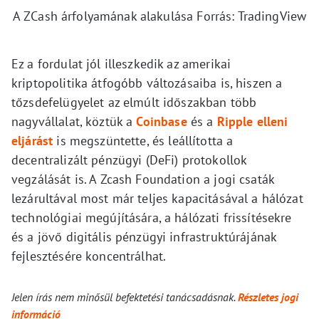
A ZCash árfolyamának alakulása Forrás: TradingView
Ez a fordulat jól illeszkedik az amerikai
kriptopolitika átfogóbb változásaiba is, hiszen a
tőzsdefelügyelet az elmúlt időszakban több
nagyvállalat, köztük a
Coinbase
és a
Ripple elleni
eljárást
is megszüntette, és leállította a
decentralizált pénzügyi (DeFi) protokollok
vegzálását is. A Zcash Foundation a jogi csaták
lezárultával most már teljes kapacitásával a hálózat
technológiai megújítására, a hálózati frissítésekre
és a jövő digitális pénzügyi infrastruktúrájának
fejlesztésére koncentrálhat.
Jelen írás nem minősül befektetési tanácsadásnak.
Részletes jogi
információ