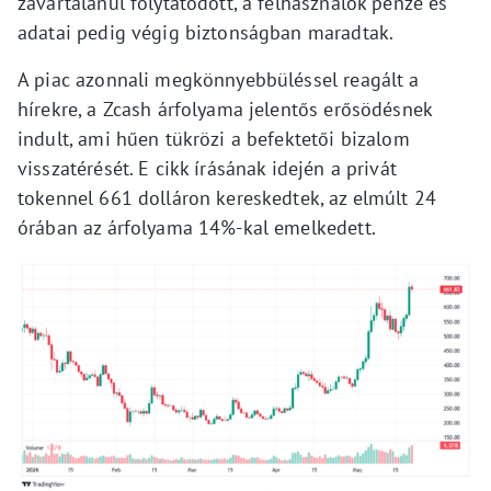
zavartalanul folytatódott, a felhasználók pénze és
adatai pedig végig biztonságban maradtak.
A piac azonnali megkönnyebbüléssel reagált a
hírekre, a Zcash árfolyama jelentős erősödésnek
indult, ami hűen tükrözi a befektetői bizalom
visszatérését. E cikk írásának idején a privát
tokennel 661 dolláron kereskedtek, az elmúlt 24
órában az árfolyama 14%-kal emelkedett.