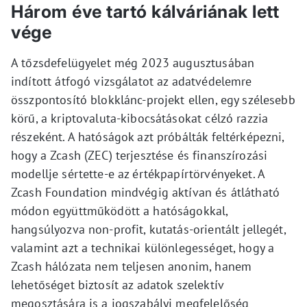
Három éve tartó kálváriának lett
vége
A tőzsdefelügyelet még 2023 augusztusában
indított átfogó vizsgálatot az adatvédelemre
összpontosító blokklánc-projekt ellen, egy szélesebb
körű, a kriptovaluta-kibocsátásokat célzó razzia
részeként. A hatóságok azt próbálták feltérképezni,
hogy a Zcash (ZEC) terjesztése és finanszírozási
modellje sértette-e az értékpapírtörvényeket. A
Zcash Foundation mindvégig aktívan és átlátható
módon együttműködött a hatóságokkal,
hangsúlyozva non-profit, kutatás-orientált jellegét,
valamint azt a technikai különlegességet, hogy a
Zcash hálózata nem teljesen anonim, hanem
lehetőséget biztosít az adatok szelektív
megosztására is a jogszabályi megfelelőség