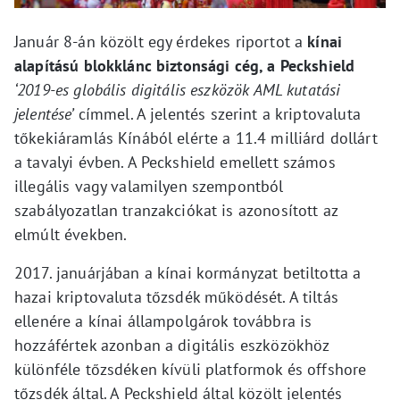
Január 8-án közölt egy érdekes riportot a
kínai
alapítású blokklánc biztonsági cég, a Peckshield
‘2019-es globális digitális eszközök AML kutatási
jelentése’
címmel. A jelentés szerint a kriptovaluta
tőkekiáramlás Kínából elérte a 11.4 milliárd dollárt
a tavalyi évben. A Peckshield emellett számos
illegális vagy valamilyen szempontból
szabályozatlan tranzakciókat is azonosított az
elmúlt években.
2017. januárjában a kínai kormányzat betiltotta a
hazai kriptovaluta tőzsdék működését. A tiltás
ellenére a kínai állampolgárok továbbra is
hozzáfértek azonban a digitális eszközökhöz
különféle tőzsdéken kívüli platformok és offshore
tőzsdék által. A Peckshield által közölt jelentés