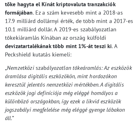
tőke hagyta el Kínát kriptovaluta tranzakciók
formájában
. Ez a szám kevesebb mint a 2018-as
17.9 milliárd dollárnyi érték, de több mint a 2017-es
10.1 milliárd dollár. A 2019-es szabályozatlan
tőkekiáramlás Kínában az ország külföldi
devizatartalékának több mint 1%-át teszi ki
. A
Peckshield kutatás kiemeli:
„
Nemzetközi
szab
ályozatlan tőkeáramlás: Az eszközök
áramlása digitális eszközökön, mint hordozókon
keresztül jelentős nemzetközi mértékben. A digitális
eszközök jogi definíciója még eléggé homályos a
különböző országokban, így ezek a likvid eszközök
jogszabályi megfelelése még eléggé gyenge lábakon
áll
.”