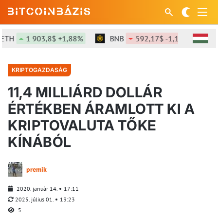
1 903,8$ +1,88%
BNB
592,17$ -1,16%
SOL
KRIPTOGAZDASÁG
11,4 MILLIÁRD DOLLÁR
ÉRTÉKBEN ÁRAMLOTT KI A
KRIPTOVALUTA TŐKE
KÍNÁBÓL
premik
2020. január 14.
17:11
2025. július 01.
13:23
5