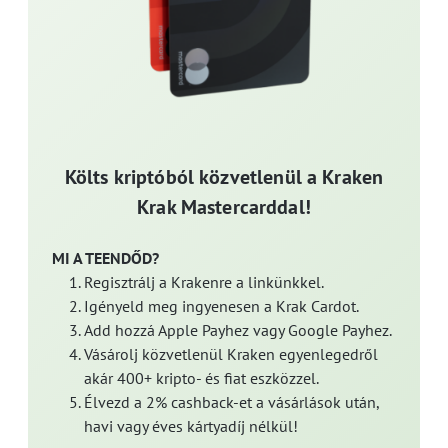
Költs kriptóból közvetlenül a Kraken
Krak Mastercarddal!
MI A TEENDŐD?
Regisztrálj a Krakenre a linkünkkel.
Igényeld meg ingyenesen a Krak Cardot.
Add hozzá Apple Payhez vagy Google Payhez.
Vásárolj közvetlenül Kraken egyenlegedről
akár 400+ kripto- és fiat eszközzel.
Élvezd a 2% cashback-et a vásárlások után,
havi vagy éves kártyadíj nélkül!