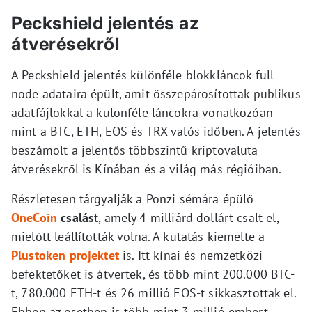
Peckshield jelentés az
átverésekről
A Peckshield jelentés különféle blokkláncok full
node adataira épült, amit összepárosítottak publikus
adatfájlokkal a különféle láncokra vonatkozóan
mint a BTC, ETH, EOS és TRX valós időben. A jelentés
beszámolt a jelentős többszintű kriptovaluta
átverésekről is Kínában és a világ más régióiban.
Részletesen tárgyalják a Ponzi sémára épülő
OneCoin
csalás
t, amely 4 milliárd dollárt csalt el,
mielőtt leállították volna. A kutatás kiemelte a
Plustoken projektet
is. Itt kínai és nemzetközi
befektetőket is átvertek, és több mint 200.000 BTC-
t, 780.000 ETH-t és 26 millió EOS-t sikkasztottak el.
Ebben az esetben is több mint 3 millió embert