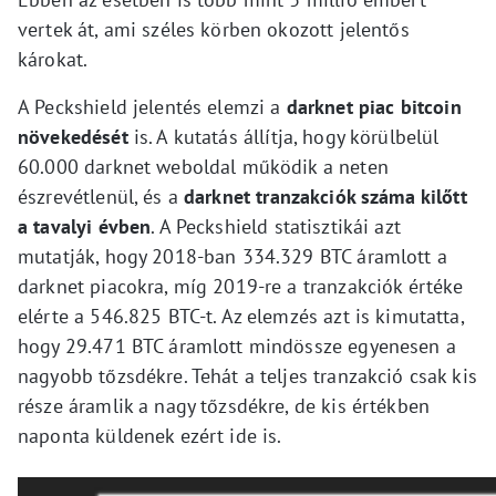
vertek át, ami széles körben okozott jelentős
károkat.
A Peckshield jelentés elemzi a
darknet piac bitcoin
növekedését
is. A kutatás állítja, hogy körülbelül
60.000 darknet weboldal működik a neten
észrevétlenül, és a
darknet tranzakciók száma kilőtt
a tavalyi évben
. A Peckshield statisztikái azt
mutatják, hogy 2018-ban 334.329 BTC áramlott a
darknet piacokra, míg 2019-re a tranzakciók értéke
elérte a 546.825 BTC-t. Az elemzés azt is kimutatta,
hogy 29.471 BTC áramlott mindössze egyenesen a
nagyobb tőzsdékre. Tehát a teljes tranzakció csak kis
része áramlik a nagy tőzsdékre, de kis értékben
naponta küldenek ezért ide is.