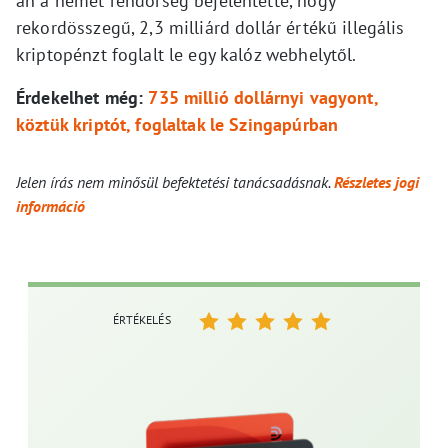
án a német rendőrség bejelentette, hogy
rekordösszegű, 2,3 milliárd dollár értékű illegális
kriptopénzt foglalt le egy kalóz webhelytől.
Érdekelhet még:
735 millió dollárnyi vagyont,
köztük kriptót, foglaltak le Szingapúrban
Jelen írás nem minősül befektetési tanácsadásnak.
Részletes jogi
információ
ÉRTÉKELÉS