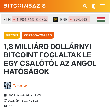
ETH
1 904,26$ -0,03%
BNB
593,33$ -0,14%
BITCOIN
KRIPTOGAZDASÁG
1,8 MILLIÁRD DOLLÁRNYI
BITCOINT FOGLALTAK LE
EGY CSALÓTÓL AZ ANGOL
HATÓSÁGOK
Tomasito
2024. február 01.
19:03
2025. április 17.
16:26
10