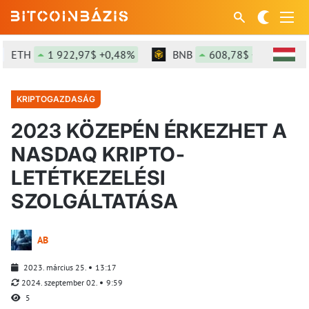
ETH
1 922,97$ +0,48%
BNB
608,78$ +3,1%
KRIPTOGAZDASÁG
2023 KÖZEPÉN ÉRKEZHET A
NASDAQ KRIPTO-
LETÉTKEZELÉSI
SZOLGÁLTATÁSA
AB
2023. március 25.
13:17
2024. szeptember 02.
9:59
5