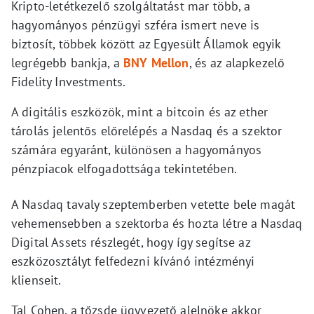
Kripto-letétkezelő szolgáltatást mar több, a
hagyományos pénzügyi szféra ismert neve is
biztosít, többek között az Egyesült Államok egyik
legrégebb bankja, a
BNY Mellon
, és az alapkezelő
Fidelity Investments.
A digitális eszközök, mint a bitcoin és az ether
tárolás jelentős előrelépés a Nasdaq és a szektor
számára egyaránt, különösen a hagyományos
pénzpiacok elfogadottsága tekintetében.
A Nasdaq tavaly szeptemberben vetette bele magát
vehemensebben a szektorba és hozta létre a Nasdaq
Digital Assets részlegét, hogy így segítse az
eszközosztályt felfedezni kívánó intézményi
klienseit.
Tal Cohen, a tőzsde ügyvezető alelnöke akkor