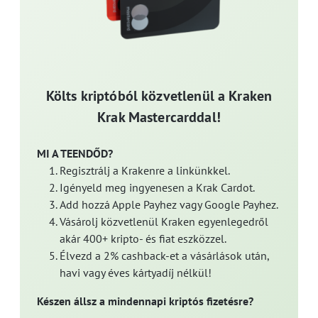
Költs kriptóból közvetlenül a Kraken
Krak Mastercarddal!
MI A TEENDŐD?
Regisztrálj a Krakenre a linkünkkel.
Igényeld meg ingyenesen a Krak Cardot.
Add hozzá Apple Payhez vagy Google Payhez.
Vásárolj közvetlenül Kraken egyenlegedről
akár 400+ kripto- és fiat eszközzel.
Élvezd a 2% cashback-et a vásárlások után,
havi vagy éves kártyadíj nélkül!
Készen állsz a mindennapi kriptós fizetésre?