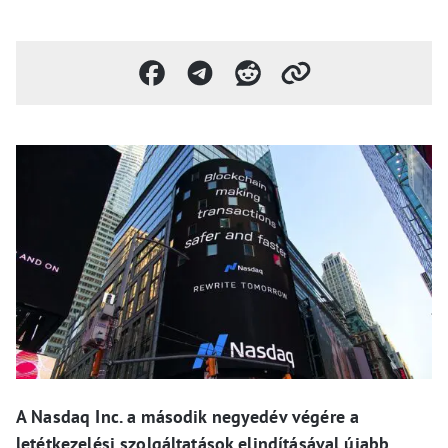
A Nasdaq Inc. a második negyedév végére a
letétkezelési szolgáltatások elindításával újabb