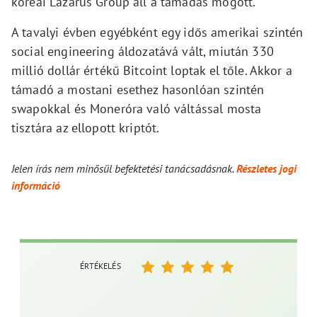
koreai Lazarus Group áll a támadás mögött.
A tavalyi évben egyébként egy idős amerikai szintén
social engineering áldozatává vált, miután 330
millió dollár értékű Bitcoint loptak el tőle. Akkor a
támadó a mostani esethez hasonlóan szintén
swapokkal és Moneróra való váltással mosta
tisztára az ellopott kriptót.
Jelen írás nem minősül befektetési tanácsadásnak.
Részletes jogi
információ
ÉRTÉKELÉS