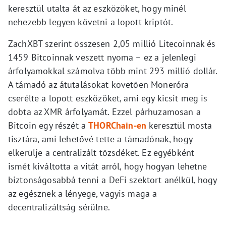
keresztül utalta át az eszközöket, hogy minél
nehezebb legyen követni a lopott kriptót.
ZachXBT szerint összesen 2,05 millió Litecoinnak és
1459 Bitcoinnak veszett nyoma – ez a jelenlegi
árfolyamokkal számolva több mint 293 millió dollár.
A támadó az átutalásokat követően Moneróra
cserélte a lopott eszközöket, ami egy kicsit meg is
dobta az XMR árfolyamát. Ezzel párhuzamosan a
Bitcoin egy részét a
THORChain-en
keresztül mosta
tisztára, ami lehetővé tette a támadónak, hogy
elkerülje a centralizált tőzsdéket. Ez egyébként
ismét kiváltotta a vitát arról, hogy hogyan lehetne
biztonságosabbá tenni a DeFi szektort anélkül, hogy
az egésznek a lényege, vagyis maga a
decentralizáltság sérülne.