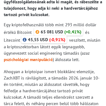
ügyfélszolgálatosának adta ki magát, és rábeszélte a
tulajdonost, hogy adja ki neki a hardvertárcájához
tartozó privát kulcsokat.
Egy kriptofelhasználó több mint 293 millió dollár
65 081 USD
(+0,41%)
értékű Bitcoint
és
45,55 USD
(-0,91%)
Litecoint
veszített, miután
a kriptoszektorban látott egyik legnagyobb,
úgynevezett social engineering támadás (azaz
pszichológiai manipuláció
) áldozata lett.
Ahogyan a kriptoipar ismert blokklánc-elemzője,
ZachXBT is rávilágított, a támadás 2026. január 10-
én történt, miután az áldozatot rávették, hogy
felfedje a hardvertárcájához tartozó privát
kulcsokat. A támadó teljes ellenőrzést szerzett a
tárca felett, és néhány percen belül több hálózaton