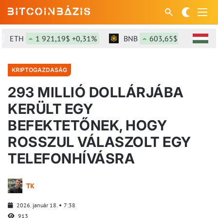
ETH
1 921,19$ +0,31%
BNB
603,65$ +0,49%
KRIPTOGAZDASÁG
293 MILLIÓ DOLLÁRJÁBA
KERÜLT EGY
BEFEKTETŐNEK, HOGY
ROSSZUL VÁLASZOLT EGY
TELEFONHÍVÁSRA
TK
2026. január 18.
7:38
913