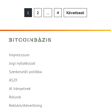
Bejegyzések
1
2
…
4
Következő
lapozása
Impresszum
Jogi nyilatkozat
Szerkesztői politika
ÁSZF
AI irányelvek
Rólunk
Reklám/Advertising