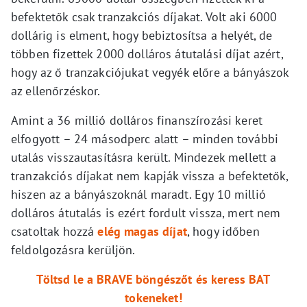
befektetők csak tranzakciós díjakat. Volt aki 6000
dollárig is elment, hogy bebiztosítsa a helyét, de
többen fizettek 2000 dolláros átutalási díjat azért,
hogy az ő tranzakciójukat vegyék előre a bányászok
az ellenőrzéskor.
Amint a 36 millió dolláros finanszírozási keret
elfogyott – 24 másodperc alatt – minden további
utalás visszautasításra került. Mindezek mellett a
tranzakciós díjakat nem kapják vissza a befektetők,
hiszen az a bányászoknál maradt. Egy 10 millió
dolláros átutalás is ezért fordult vissza, mert nem
csatoltak hozzá
elég magas díjat
, hogy időben
feldolgozásra kerüljön.
Töltsd le a BRAVE böngészőt és keress BAT
tokeneket!