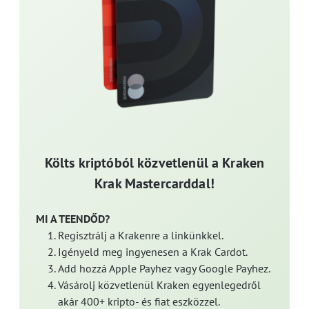
Költs kriptóból közvetlenül a Kraken
Krak Mastercarddal!
MI A TEENDŐD?
Regisztrálj a Krakenre a linkünkkel.
Igényeld meg ingyenesen a Krak Cardot.
Add hozzá Apple Payhez vagy Google Payhez.
Vásárolj közvetlenül Kraken egyenlegedről
akár 400+ kripto- és fiat eszközzel.