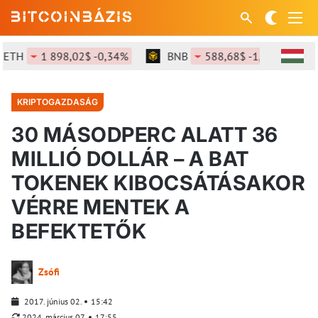
TH
1 898,02$ -0,34%
BNB
588,68$ -1,03%
S
KRIPTOGAZDASÁG
30 MÁSODPERC ALATT 36
MILLIÓ DOLLÁR – A BAT
TOKENEK KIBOCSÁTÁSAKOR
VÉRRE MENTEK A
BEFEKTETŐK
Zsófi
2017. június 02.
15:42
2024. március 07.
17:55