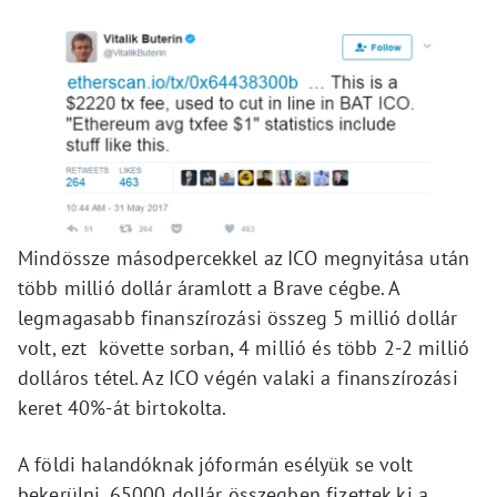
Mindössze másodpercekkel az ICO megnyitása után
több millió dollár áramlott a Brave cégbe. A
legmagasabb finanszírozási összeg 5 millió dollár
volt, ezt követte sorban, 4 millió és több 2-2 millió
dolláros tétel. Az ICO végén valaki a finanszírozási
keret 40%-át birtokolta.
A földi halandóknak jóformán esélyük se volt
bekerülni. 65000 dollár összegben fizettek ki a