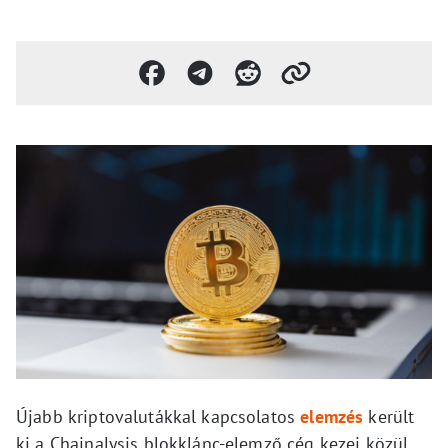
Újabb kriptovalutákkal kapcsolatos
elemzés
került
ki a Chainalysis blokklánc-elemző cég kezei közül,