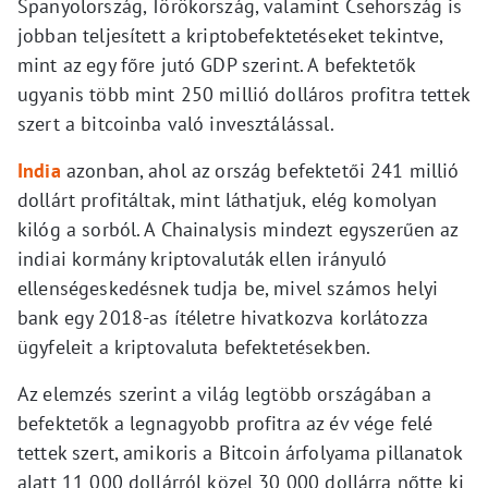
Spanyolország, Törökország, valamint Csehország is
jobban teljesített a kriptobefektetéseket tekintve,
mint az egy főre jutó GDP szerint. A befektetők
ugyanis több mint 250 millió dolláros profitra tettek
szert a bitcoinba való invesztálással.
India
azonban, ahol az ország befektetői 241 millió
dollárt profitáltak, mint láthatjuk, elég komolyan
kilóg a sorból. A Chainalysis mindezt egyszerűen az
indiai kormány kriptovaluták ellen irányuló
ellenségeskedésnek tudja be, mivel számos helyi
bank egy 2018-as ítéletre hivatkozva korlátozza
ügyfeleit a kriptovaluta befektetésekben.
Az elemzés szerint a világ legtöbb országában a
befektetők a legnagyobb profitra az év vége felé
tettek szert, amikoris a Bitcoin árfolyama pillanatok
alatt 11 000 dollárról közel 30 000 dollárra nőtte ki