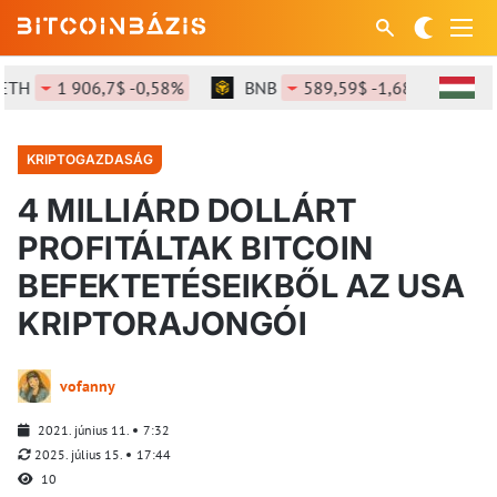
TH
1 906,7$ -0,58%
BNB
589,59$ -1,68%
SO
KRIPTOGAZDASÁG
4 MILLIÁRD DOLLÁRT
PROFITÁLTAK BITCOIN
BEFEKTETÉSEIKBŐL AZ USA
KRIPTORAJONGÓI
vofanny
2021. június 11.
7:32
2025. július 15.
17:44
10