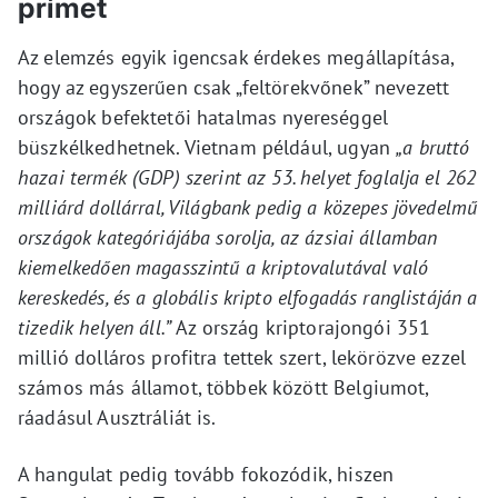
prímet
Az elemzés egyik igencsak érdekes megállapítása,
hogy az egyszerűen csak „feltörekvőnek” nevezett
országok befektetői hatalmas nyereséggel
büszkélkedhetnek. Vietnam például, ugyan
„a bruttó
hazai termék (GDP) szerint az 53. helyet foglalja el 262
milliárd dollárral, Világbank pedig a közepes jövedelmű
országok kategóriájába sorolja, az ázsiai államban
kiemelkedően magasszintű a kriptovalutával való
kereskedés, és a globális kripto elfogadás ranglistáján a
tizedik helyen áll.”
Az ország kriptorajongói 351
millió dolláros profitra tettek szert, lekörözve ezzel
számos más államot, többek között Belgiumot,
ráadásul Ausztráliát is.
A hangulat pedig tovább fokozódik, hiszen