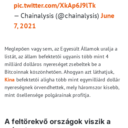
pic.twitter.com/XkAp6J9lTk
— Chainalysis (@chainalysis)
June
7, 2021
Meglepően vagy sem, az Egyesült Államok uralja a
listát, az állam befektetői ugyanis több mint 4
milliárd dolláros nyereséget zsebeltek be a
Bitcoinnak köszönhetően. Ahogyan azt láthatjuk,
Kína
befektetői aligha több mint egymilliárd dollár
nyereségnek örvendhettek, mely háromszor kisebb,
mint ősellensége polgárainak profitja.
A feltörekvő országok viszik a