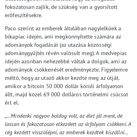
fokozatosan zajlik, de szükség van a gyorsított
erőfeszítésekre.
Paco szerint az emberek általában nagylelkűek a
bikapiac idején, ami megkönnyítette számára az
adományok fogadását (az utazása közösségi
adománygyűjtés révén valósult meg). A medvepiac
idején azonban nehezebbé váltak a dolgok, ami az
adományok csökkenését eredményezte. Figyelemre
méltó, hogy az utazó akkor kezdte meg az útját,
amikor a bitcoin 50 000 dollár körüli árfolyamon
állt, majd közel 69 000 dolláros történelmi csúcsot
ért el.
„…Mindenki nagyon boldog volt, az élet jól ment, de
lassan és fokozatosan elkezdett az árfolyam csökkeni. A
cég kezdett visszalépni, az emberek kezdtek kiszállni…