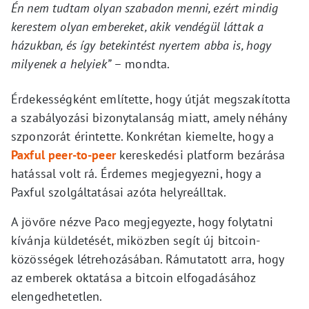
Én nem tudtam olyan szabadon menni, ezért mindig
kerestem olyan embereket, akik vendégül láttak a
házukban, és így betekintést nyertem abba is, hogy
milyenek a helyiek”
– mondta.
Érdekességként említette, hogy útját megszakította
a szabályozási bizonytalanság miatt, amely néhány
szponzorát érintette. Konkrétan kiemelte, hogy a
Paxful peer-to-peer
kereskedési platform bezárása
hatással volt rá. Érdemes megjegyezni, hogy a
Paxful szolgáltatásai azóta helyreálltak.
A jövőre nézve Paco megjegyezte, hogy folytatni
kívánja küldetését, miközben segít új bitcoin-
közösségek létrehozásában. Rámutatott arra, hogy
az emberek oktatása a bitcoin elfogadásához
elengedhetetlen.