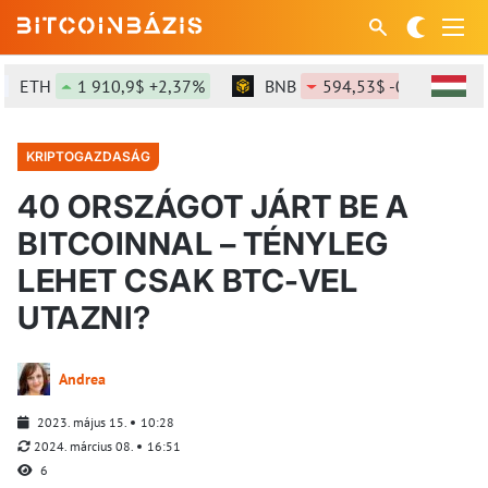
ETH
1 910,9$ +2,37%
BNB
594,53$ -0,99%
KRIPTOGAZDASÁG
40 ORSZÁGOT JÁRT BE A
BITCOINNAL – TÉNYLEG
LEHET CSAK BTC-VEL
UTAZNI?
Andrea
2023. május 15.
10:28
2024. március 08.
16:51
6