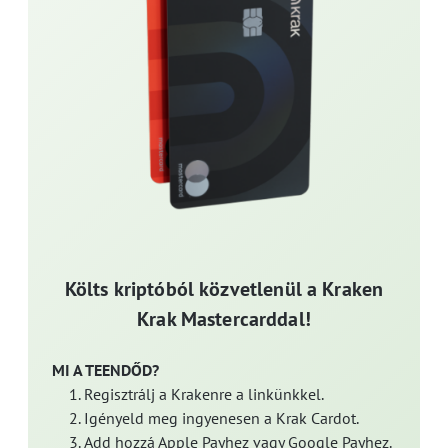
Költs kriptóból közvetlenül a Kraken
Krak Mastercarddal!
MI A TEENDŐD?
Regisztrálj a Krakenre a linkünkkel.
Igényeld meg ingyenesen a Krak Cardot.
Add hozzá Apple Payhez vagy Google Payhez.