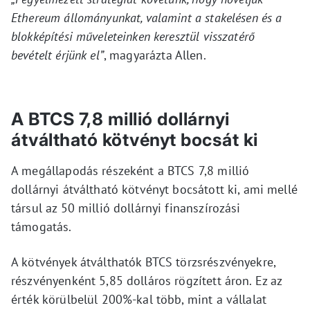
Ethereum állományunkat, valamint a stakelésen és a
blokképítési műveleteinken keresztül visszatérő
bevételt érjünk el”
, magyarázta Allen.
A BTCS 7,8 millió dollárnyi
átváltható kötvényt bocsát ki
A megállapodás részeként a BTCS 7,8 millió
dollárnyi átváltható kötvényt bocsátott ki, ami mellé
társul az 50 millió dollárnyi finanszírozási
támogatás.
A kötvények átválthatók BTCS törzsrészvényekre,
részvényenként 5,85 dolláros rögzített áron. Ez az
érték körülbelül 200%-kal több, mint a vállalat