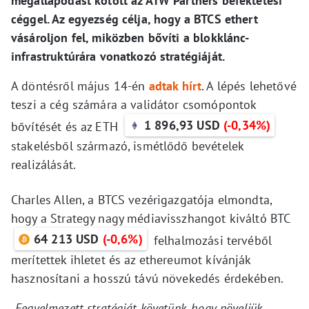
megállapodást kötött az ATW Partners befektetési
céggel. Az egyezség célja, hogy a BTCS ethert
vásároljon fel, miközben bővíti a blokklánc-
infrastruktúrára vonatkozó stratégiáját.
A döntésről május 14-én
adtak hírt
. A lépés lehetővé
teszi a cég számára a validátor csomópontok
1 896,93 USD
(-0,34%)
bővítését és az ETH
stakelésből származó, ismétlődő bevételek
realizálását.
Charles Allen, a BTCS vezérigazgatója elmondta,
hogy a Strategy nagy médiavisszhangot kiváltó BTC
64 213 USD
(-0,6%)
felhalmozási tervéből
merítettek ihletet és az ethereumot kívánják
hasznosítani a hosszú távú növekedés érdekében.
„Fegyelmezett stratégiát követünk, hogy növeljük