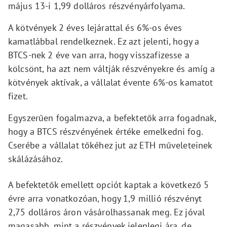
május 13-i 1,99 dolláros részvényárfolyama.
A kötvények 2 éves lejárattal és 6%-os éves
kamatlábbal rendelkeznek. Ez azt jelenti, hogy a
BTCS-nek 2 éve van arra, hogy visszafizesse a
kölcsönt, ha azt nem váltják részvényekre és amíg a
kötvények aktívak, a vállalat évente 6%-os kamatot
fizet.
Egyszerűen fogalmazva, a befektetők arra fogadnak,
hogy a BTCS részvényének értéke emelkedni fog.
Cserébe a vállalat tőkéhez jut az ETH műveleteinek
skálázásához.
A befektetők emellett opciót kaptak a következő 5
évre arra vonatkozóan, hogy 1,9 millió részvényt
2,75 dolláros áron vásárolhassanak meg. Ez jóval
magasabb, mint a részvények jelenlegi ára, de