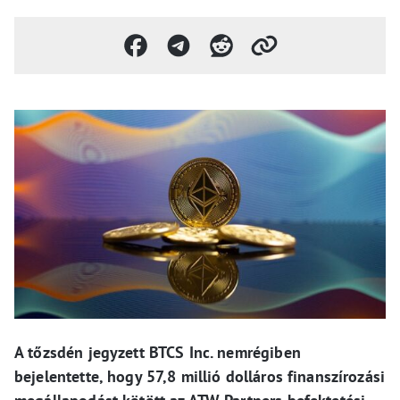
A tőzsdén jegyzett BTCS Inc. nemrégiben
bejelentette, hogy 57,8 millió dolláros finanszírozási