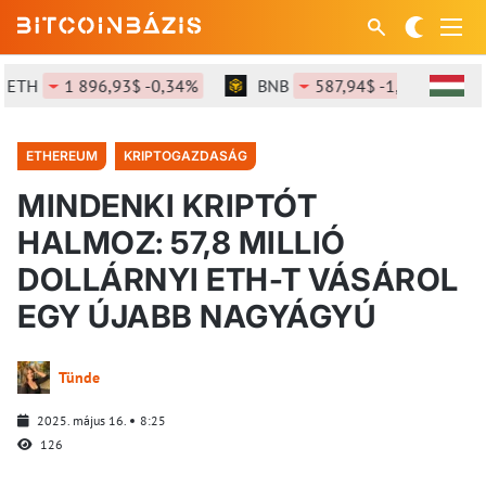
ETH
1 896,93$ -0,34%
BNB
587,94$ -1,1%
S
ETHEREUM
KRIPTOGAZDASÁG
MINDENKI KRIPTÓT
HALMOZ: 57,8 MILLIÓ
DOLLÁRNYI ETH-T VÁSÁROL
EGY ÚJABB NAGYÁGYÚ
Tünde
2025. május 16.
8:25
126