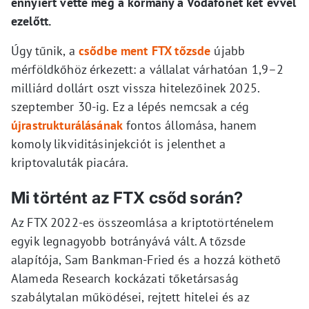
ennyiért vette meg a kormány a Vodafonet két évvel
ezelőtt.
Úgy tűnik, a
csődbe ment FTX tőzsde
újabb
mérföldkőhöz érkezett: a vállalat várhatóan 1,9–2
milliárd dollárt oszt vissza hitelezőinek 2025.
szeptember 30-ig. Ez a lépés nemcsak a cég
újrastrukturálásának
fontos állomása, hanem
komoly likviditásinjekciót is jelenthet a
kriptovaluták piacára.
Mi történt az FTX csőd során?
Az FTX 2022-es összeomlása a kriptotörténelem
egyik legnagyobb botrányává vált. A tőzsde
alapítója, Sam Bankman-Fried és a hozzá köthető
Alameda Research kockázati tőketársaság
szabálytalan működései, rejtett hitelei és az