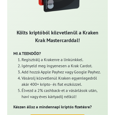
Költs kriptóból közvetlenül a Kraken
Krak Mastercarddal!
MI A TEENDŐD?
Regisztrálj a Krakenre a linkünkkel.
Igényeld meg ingyenesen a Krak Cardot.
Add hozzá Apple Payhez vagy Google Payhez.
Vásárolj közvetlenül Kraken egyenlegedről
akár 400+ kripto- és fiat eszközzel.
Élvezd a 2% cashback-et a vásárlások után,
havi vagy éves kártyadíj nélkül!
Készen állsz a mindennapi kriptós fizetésre?