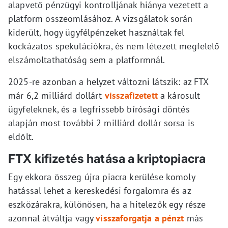
alapvető pénzügyi kontrolljának hiánya vezetett a
platform összeomlásához. A vizsgálatok során
kiderült, hogy ügyfélpénzeket használtak fel
kockázatos spekulációkra, és nem létezett megfelelő
elszámoltathatóság sem a platformnál.
2025-re azonban a helyzet változni látszik: az FTX
már 6,2 milliárd dollárt
visszafizetett
a károsult
ügyfeleknek, és a legfrissebb bírósági döntés
alapján most további 2 milliárd dollár sorsa is
eldőlt.
FTX kifizetés hatása a kriptopiacra
Egy ekkora összeg újra piacra kerülése komoly
hatással lehet a kereskedési forgalomra és az
eszközárakra, különösen, ha a hitelezők egy része
azonnal átváltja vagy
visszaforgatja a pénzt
más