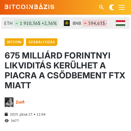
ETH
1 910,36$ +2,36%
BNB
594,63$ -0,98%
BITCOIN
SZABÁLYOZÁS
675 MILLIÁRD FORINTNYI
LIKVIDITÁS KERÜLHET A
PIACRA A CSŐDBEMENT FTX
MIATT
Zsófi
2025. július 27.
12:04
3477