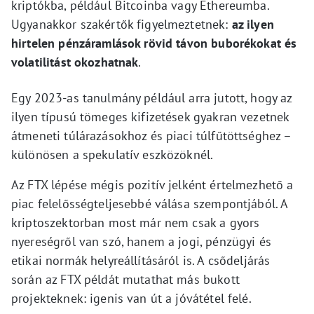
kriptókba, például Bitcoinba vagy Ethereumba.
Ugyanakkor szakértők figyelmeztetnek:
az ilyen
hirtelen pénzáramlások rövid távon buborékokat és
volatilitást okozhatnak
.
Egy 2023-as tanulmány például arra jutott, hogy az
ilyen típusú tömeges kifizetések gyakran vezetnek
átmeneti túlárazásokhoz és piaci túlfűtöttséghez –
különösen a spekulatív eszközöknél.
Az FTX lépése mégis pozitív jelként értelmezhető a
piac felelősségteljesebbé válása szempontjából. A
kriptoszektorban most már nem csak a gyors
nyereségről van szó, hanem a jogi, pénzügyi és
etikai normák helyreállításáról is. A csődeljárás
során az FTX példát mutathat más bukott
projekteknek: igenis van út a jóvátétel felé.