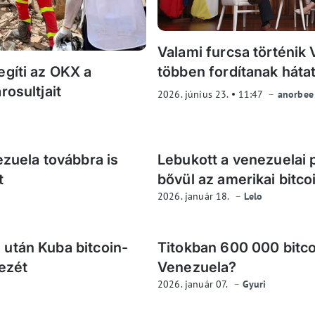
Valami furcsa történik
egíti az OKX a
többen fordítanak hátat
rosultjait
2026. június 23.
11:47
anorbee
ezuela továbbra is
Lebukott a venezuelai
t
bővül az amerikai bitcoi
2026. január 18.
Lelo
után Kuba bitcoin-
Titokban 600 000 bitco
kezét
Venezuela?
2026. január 07.
Gyuri