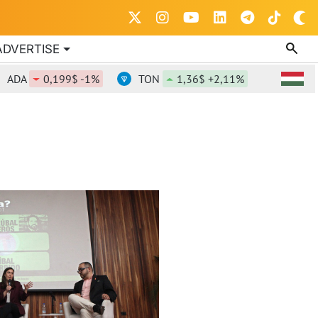
ADVERTISE
ADA
0,199$ -1%
TON
1,36$ +2,11%
DOT
0