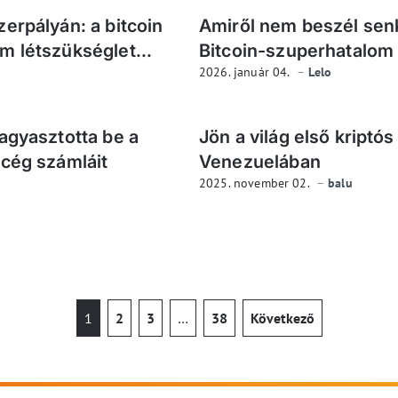
erpályán: a bitcoin
Amiről nem beszél senk
m létszükséglet...
Bitcoin-szuperhatalom
2026. január 04.
Lelo
agyasztotta be a
Jön a világ első kript
-cég számláit
Venezuelában
2025. november 02.
balu
1
2
3
…
38
Következő