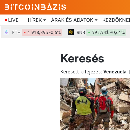
LIVE
HÍREK
ÁRAK ÉS ADATOK
KEZDŐKNE
ETH
1 918,89$ -0,6%
BNB
595,54$ +0,61%
Keresés
Keresett kifejezés:
Venezuela