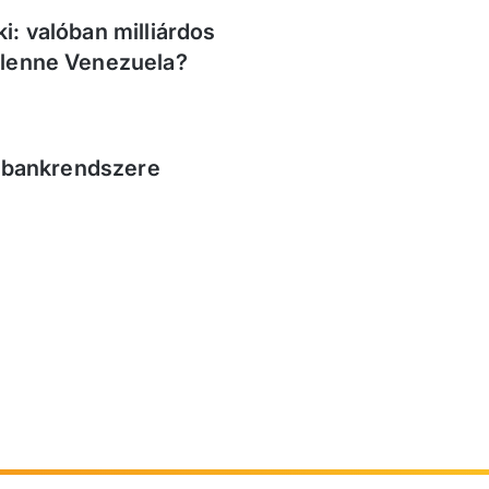
i: valóban milliárdos
 lenne Venezuela?
ós bankrendszere