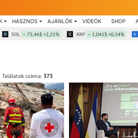
K
HASZNOS
AJÁNLÓK
VIDEÓK
SHOP
SOL
75,46$ +2,21%
XRP
1,041$ +0,54%
Találatok száma:
373