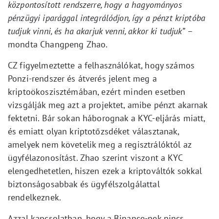
központosított rendszerre, hogy a hagyományos
pénzügyi iparággal integrálódjon, így a pénzt kriptóba
tudjuk vinni, és ha akarjuk venni, akkor ki tudjuk”
–
mondta Changpeng Zhao.
CZ figyelmeztette a felhasználókat, hogy számos
Ponzi-rendszer és átverés jelent meg a
kriptoökoszisztémában, ezért minden esetben
vizsgálják meg azt a projektet, amibe pénzt akarnak
fektetni. Bár sokan háborognak a KYC-eljárás miatt,
és emiatt olyan kriptotőzsdéket választanak,
amelyek nem követelik meg a regisztrálóktól az
ügyfélazonosítást. Zhao szerint viszont a KYC
elengedhetetlen, hiszen ezek a kriptováltók sokkal
biztonságosabbak és ügyfélszolgálattal
rendelkeznek.
Azzal kapcsolatban, hogy a Binance-nek nincs