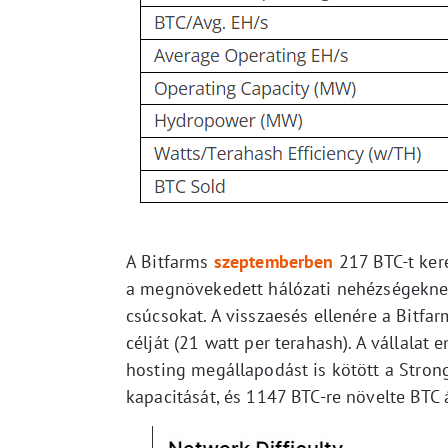
A Bitfarms
szeptemberben
217 BTC-t ker
a megnövekedett hálózati nehézségeknek
csúcsokat. A visszaesés ellenére a Bitfa
célját (21 watt per terahash). A vállalat
hosting megállapodást is kötött a Stron
kapacitását, és 1147 BTC-re növelte BTC 