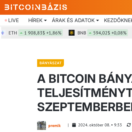
LIVE
HÍREK
ÁRAK ÉS ADATOK
KEZDŐKNE
ETH
1 908,83$ +1,86%
BNB
594,02$ +0,08%
BÁNYÁSZAT
A BITCOIN BÁN
TELJESÍTMÉNY
SZEPTEMBERBE
2024. október 08.
9:33
premik