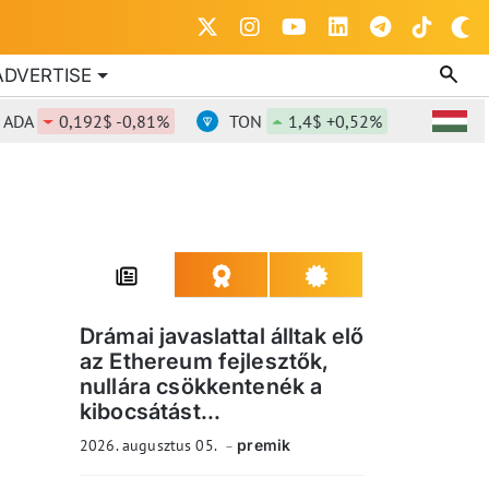
ADVERTISE
0,192$ -0,81%
TON
1,4$ +0,52%
DOT
0,8
Drámai javaslattal álltak elő
az Ethereum fejlesztők,
nullára csökkentenék a
kibocsátást...
2026. augusztus 05.
premik