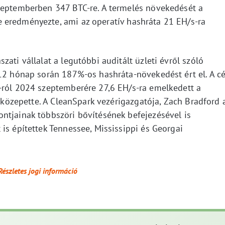
zeptemberben 347 BTC-re. A termelés növekedését a
 eredményezte, ami az operatív hashráta 21 EH/s-ra
ati vállalat a legutóbbi auditált üzleti évről szóló
 12 hónap során 187%-os hashráta-növekedést ért el. A c
-ról 2024 szeptemberére 27,6 EH/s-ra emelkedett a
a közepette. A CleanSpark vezérigazgatója, Zach Bradford 
ntjainak többszöri bővítésének befejezésével is
is építettek Tennessee, Mississippi és Georgai
Részletes jogi információ