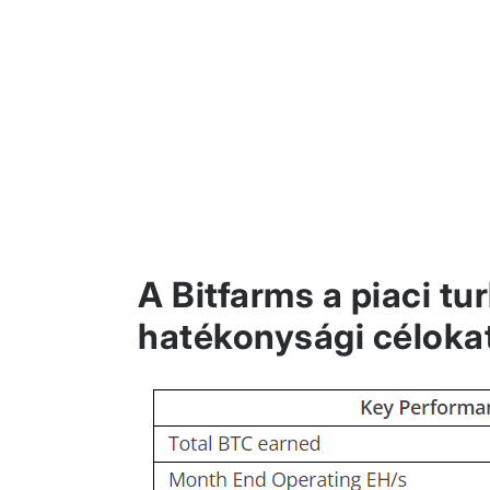
A Bitfarms a piaci tu
hatékonysági céloka