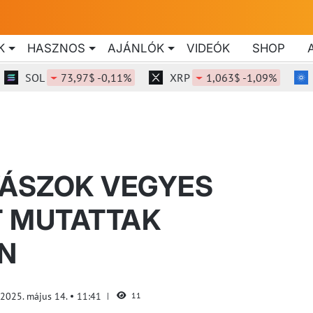
K
HASZNOS
AJÁNLÓK
VIDEÓK
SHOP
SOL
73,97$ -0,11%
XRP
1,063$ -1,09%
ADA
YÁSZOK VEGYES
T MUTATTAK
N
2025. május 14.
11:41
11