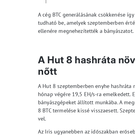
A cég BTC generálásának csökkenése így
tudható be, amelyek szeptemberben érték
ellenére megnehezítették a bányászatot.
A Hut 8 hashráta növe
nőtt
A Hut 8 szeptemberben enyhe hashráta
hónap végére 19,5 EH/s-ra emelkedett. 
bányászgépeket állított munkába. A meg
8 BTC termelése kissé visszaesett. Szep
vel.
Az Iris ugyanebben az időszakban erőse