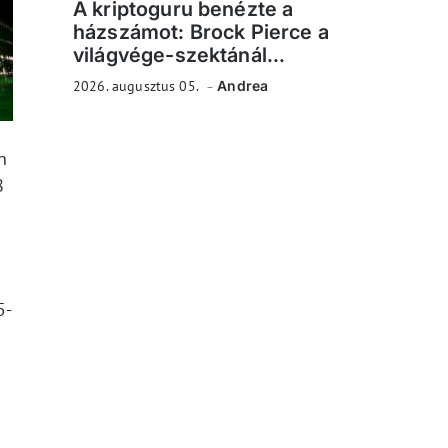
A kriptoguru benézte a
házszámot: Brock Pierce a
világvége-szektánál...
2026. augusztus 05.
Andrea
n
8
i
5-