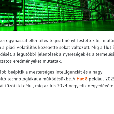
ei egymással ellentétes teljesítményt festettek le, miutá
 a piaci volatilitás közepette sokat változott. Míg a Hut 
dését, a legutóbbi jelentések a nyereségek és a termelés
ozatos eredményeket mutattak.
kább beépítik a mesterséges intelligenciát és a nagy
osító technológiákat a működésükbe. A
Hut 8
például 202
 tűzött ki célul, míg az Iris 2024 negyedik negyedévére