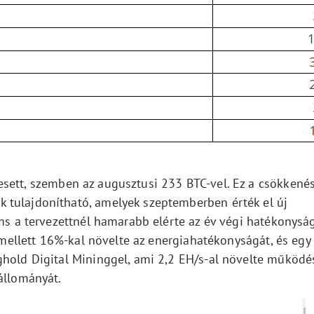
esett, szemben az augusztusi 233 BTC-vel. Ez a csökkené
 tulajdonítható, amelyek szeptemberben érték el új
rms a tervezettnél hamarabb elérte az év végi hatékonysá
 emellett 16%-kal növelte az energiahatékonyságát, és egy
ghold Digital Mininggel, ami 2,2 EH/s-al növelte működé
állományát.