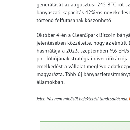
generálását az augusztusi 245 BTC-ről s
bányászati kapacitás 42%-os növekedése
történő felfutásának köszönhető.
Október 4-én a CleanSpark Bitcoin bányász
jelentésében közzétette, hogy az elmúlt
hashrátája a 2023. szeptemberi 9,6 EH/s
portfóliójának stratégiai diverzifikációj
emelkedést a vállalat meglévő adatközpo
magyarázta. Több új bányászlétesítményt 
államokban.
Jelen írás nem minősül befektetési tanácsadásnak.