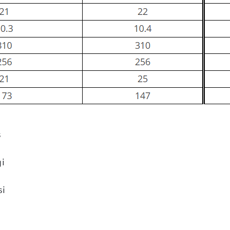
s
gi
si