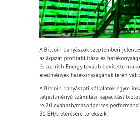
A Bitcoin bányászok szeptemberi jelentés
az ágazat profitabilitása és hatékonysága
és az Irish Energy tovább bővítette műkö
eredmények hatékonyságának terén vált
A Bitcoin bányászati vállalatok egyre in
teljesítményű számítási kapacitást bizt
re 20 exahash/másodperces performanciát
31 EH/s elérésére törekszik.