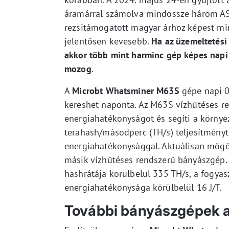
áramárral számolva mindössze három ASI
rezsitámogatott magyar árhoz képest mi
jelentősen kevesebb.
Ha az üzemeltetési
akkor több mint harminc gép képes napi n
mozog
.
A
Microbt Whatsminer M63S
gépe napi 0
kereshet naponta. Az M63S vízhűtéses re
energiahatékonyságot és segíti a környe
terahash/másodperc (TH/s) teljesítményt 
energiahatékonysággal. Aktuálisan mögö
másik vízhűtéses rendszerű bányászgép. A
hashrátája körülbelül 335 TH/s, a fogya
energiahatékonysága körülbelül 16 J/T.
További bányászgépek a 