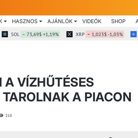
K
HASZNOS
AJÁNLÓK
VIDEÓK
SHOP
SOL
73,69$ +1,19%
XRP
1,023$ -1,03%
ADA
N A VÍZHŰTÉSES
 TAROLNAK A PIACON
210