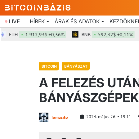
LIVE
HÍREK
ÁRAK ÉS ADATOK
KEZDŐKNE
ETH
1 912,93$ +0,36%
BNB
592,32$ +0,11%
BITCOIN
BÁNYÁSZAT
A FELEZÉS UTÁ
BÁNYÁSZGÉPEK
2024. május 26.
19:11
Tomasito