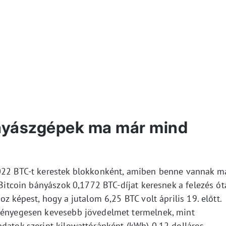
ányászgépek ma már mind
3022 BTC-t kerestek blokkonként, amiben benne vannak m
 Bitcoin bányászok 0,1772 BTC-díjat keresnek a felezés ót
oz képest, hogy a jutalom 6,25 BTC volt április 19. előtt.
 lényegesen kevesebb jövedelmet termelnek, mint
adatok szerint kilowattóránként (kWh) 0,12 dolláros