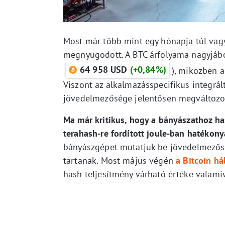
Most már több mint egy hónapja túl vagy
megnyugodott. A BTC árfolyama nagyjából
64 958 USD
(+0,84%)
), miközben a
Viszont az alkalmazásspecifikus integrá
jövedelmezősége jelentősen megváltozott
Ma már kritikus, hogy a bányászathoz ha
terahash-re fordított joule-ban hatékony
bányászgépet mutatjuk be jövedelmezősé
tartanak. Most május végén
a Bitcoin há
hash teljesítmény várható értéke valamiv