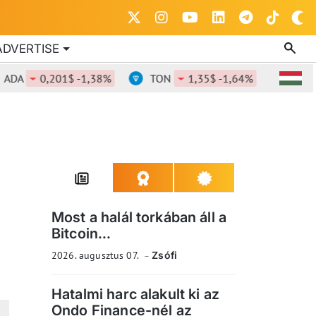
ADVERTISE
0,201$ -1,38%
TON
1,35$ -1,64%
DOT
0,
Most a halál torkában áll a
Bitcoin...
2026. augusztus 07.
Zsófi
Hatalmi harc alakult ki az
Ondo Finance-nél az