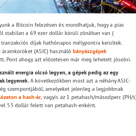
unk a Bitcoin felezésen és mondhatjuk, hogy a piac
 stabilan a 69 ezer dollár körüli zónában van (
 tranzakciós díjak hathónapos mélypontra kerültek.
lt áramköröket (ASIC) használó
bányászgépek
. Pont ahogy azt előzetesen már meg lehetett jósolni.
sznált energia olcsó legyen, a gépek pedig az egy
ak legyenek.
A következőkben most azt a néhány ASIC-
g szempontjából, amelyeket jelenleg a legjobbnak
lózaton a hash-ár
, vagyis az 1 petahash/másodperc (PH/s
el 53 dollár felett van petahash-enként.