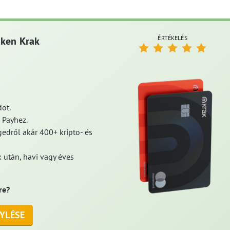
ÉRTÉKELÉS
aken Krak
ot.
 Payhez.
edről akár 400+ kripto- és
 után, havi vagy éves
re?
YLÉSE