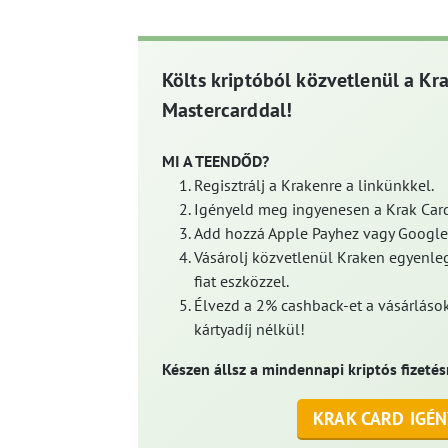
Költs kriptóból közvetlenül a Kr
Mastercarddal!
MI A TEENDŐD?
Regisztrálj a Krakenre a linkünkkel.
Igényeld meg ingyenesen a Krak Card
Add hozzá Apple Payhez vagy Google
Vásárolj közvetlenül Kraken egyenleg
fiat eszközzel.
Élvezd a 2% cashback-et a vásárlások
kártyadíj nélkül!
Készen állsz a mindennapi kriptós fizetés
KRAK CARD IGÉN