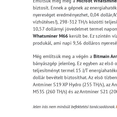
Említsük meg még a
Microbt Whatsmine
biztosít. Ennek a gépnek az energiahaték
nyereséget eredményezhet, 0,04 dollár/
vízhűtéses!), 298-312 TH/s közötti teljes
10,57 dollárnyi jövedelmet termel napon
Whatsminer M66
került be. Ez szintén v
produkál, ami napi 9,56 dolláros nyeres
Még említsük meg a végén a
Bitmain An
bányászgép jelenleg. Ez egyben az első o
teljesítményt termel 15 J/T energiahatéko
dollár bevételt biztosíthat. Az első tíz
Antminer S19 XP Hydro (255 TH/s), az A
M53S (260 TH/s) és az Antminer S21 (200
Jelen írás nem minősül befektetési tanácsadásnak.