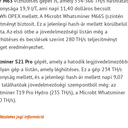
r M63
vízhűtéses gépét is, amely 334-366 TH/s hashrátát
onysága 19,9 J/T, ami napi 11,40 dolláros becsült
kWh OPEX mellett. A Microbt Whatsminer M66S (szintén
ítményt biztosít. Ez a jelenlegi hash-ár mellett körülbelül
ta. Az első ötbe a jövedelmezőségi listán még a
ízhűtéses és becslések szerint 280 TH/s teljesítményt
éget eredményezhet.
tminer S21 Pro
gépét, amely a hatodik legjövedelmezőbb
lyan gép a listán, amely léghűtéses. Ez a gép 234 TH/s
nyság mellett, és a jelenlegi hash-ár mellett napi 9,07
ben találhatóak jövedelmezőségi szempontból még: az
ntminer T19 Pro Hydro (235 TH/s), a Microbt Whatsminer
 TH/s).
Részletes jogi információ