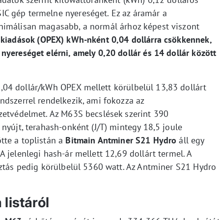
C gép termelne nyereséget. Ez az áramár a
nimálisan magasabb, a normál árhoz képest viszont
 kiadások (OPEX) kWh-nként 0,04 dollárra csökkennek,
yereséget elérni, amely 0,20 dollár és 14 dollár között
,04 dollár/kWh OPEX mellett körülbelül 13,83 dollárt
ndszerrel rendelkezik, ami fokozza az
zetvédelmet. Az M63S becslések szerint 390
nyújt, terahash-onként (J/T) mintegy 18,5 joule
tte a toplistán a
Bitmain Antminer S21 Hydro
áll egy
 jelenlegi hash-ár mellett 12,69 dollárt termel. A
sztás pedig körülbelül 5360 watt. Az Antminer S21 Hydro
listáról