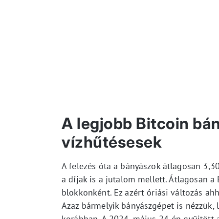
A legjobb Bitcoin b
vízhűtésesek
A felezés óta a bányászok átlagosan 3,
a díjak is a jutalom mellett. Átlagosan a
blokkonként. Ez azért óriási változás ahh
Azaz bármelyik bányászgépet is nézzük,
korábban. A 2024. május 24-én gyűjtött 