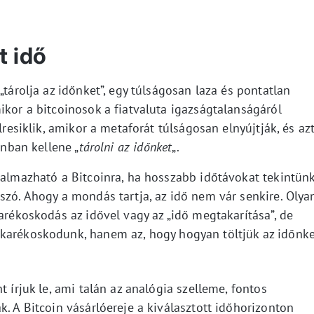
t idő
„tárolja az időnket”, egy túlságosan laza és pontatlan
ikor a bitcoinosok a fiatvaluta igazságtalanságáról
lresiklik, amikor a metaforát túlságosan elnyújtják, és az
inban kellene „
tárolni az időnket
„.
kalmazható a Bitcoinra, ha hosszabb időtávokat tekintünk
szó. Ahogy a mondás tartja, az idő nem vár senkire. Olya
karékoskodás az idővel vagy az „idő megtakarítása”, de
karékoskodunk, hanem az, hogy hogyan töltjük az időnke
t írjuk le, ami talán az analógia szelleme, fontos
k. A Bitcoin vásárlóereje a kiválasztott időhorizonton