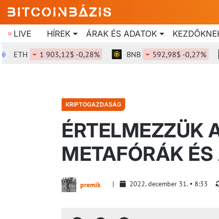
LIVE
HÍREK
ÁRAK ÉS ADATOK
KEZDŐKNE
TH
1 903,12$ -0,28%
BNB
592,98$ -0,27%
S
KRIPTOGAZDASÁG
ÉRTELMEZZÜK A
METAFÓRÁK ÉS 
2022. december 31.
8:33
premik