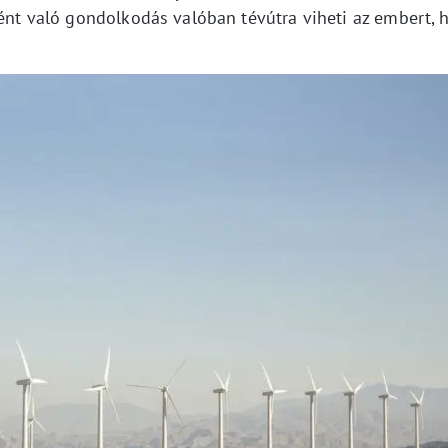
ként való gondolkodás valóban tévútra viheti az embert, 