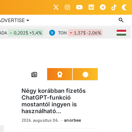
ADVERTISE
0,202$ +5,4%
TON
1,37$ -2,06%
DOT
0,822
Négy korábban fizetős
ChatGPT-funkció
mostantól ingyen is
használható...
2026. augusztus 06.
anorbee