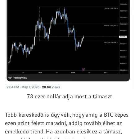
78 ezer dollár adja most a támaszt
Több kereskedő is úgy véli, hogy amíg a BTC képes
ezen szint felett maradni, addig tovább élhet az
emelkedő trend. Ha azonban elesik ez a támasz,