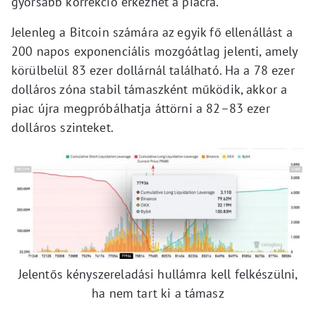
gyorsabb korrekció érkezhet a piacra.
Jelenleg a Bitcoin számára az egyik fő ellenállást a
200 napos exponenciális mozgóátlag jelenti, amely
körülbelül 83 ezer dollárnál található. Ha a 78 ezer
dolláros zóna stabil támaszként működik, akkor a
piac újra megpróbálhatja áttörni a 82–83 ezer
dolláros szinteket.
Jelentős kényszereladási hullámra kell felkészülni,
ha nem tart ki a támasz