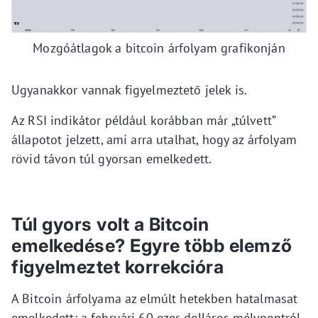
Mozgóátlagok a bitcoin árfolyam grafikonján
Ugyanakkor vannak figyelmeztető jelek is.
Az RSI indikátor például korábban már „túlvett”
állapotot jelzett, ami arra utalhat, hogy az árfolyam
rövid távon túl gyorsan emelkedett.
Túl gyors volt a Bitcoin
emelkedése? Egyre több elemző
figyelmeztet korrekcióra
A Bitcoin árfolyama az elmúlt hetekben hatalmasat
emelkedett: a februári 60 ezer dolláros mélypontról