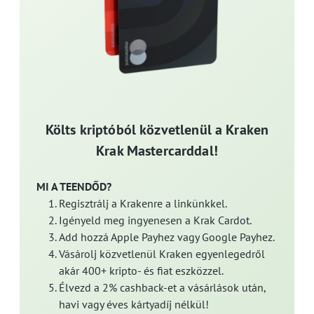
Költs kriptóból közvetlenül a Kraken
Krak Mastercarddal!
MI A TEENDŐD?
Regisztrálj a Krakenre a linkünkkel.
Igényeld meg ingyenesen a Krak Cardot.
Add hozzá Apple Payhez vagy Google Payhez.
Vásárolj közvetlenül Kraken egyenlegedről
akár 400+ kripto- és fiat eszközzel.
Élvezd a 2% cashback-et a vásárlások után,
havi vagy éves kártyadíj nélkül!