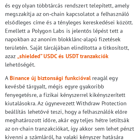
és egy olyan többtárcás rendszert telepített, amely
megszakítja az on‑chain kapcsolatot a felhasználó
elsődleges címe és a tényleges kereskedései között.
Emellett a Polygon Labs is jelentős lépést tett a
napokban az anoním blokklánc-alapú fizetések
területén. Saját tárcájában elindította a titkosított,
azaz
„shielded” USDC és USDT tranzakciók
lehetőségét.
A
Binance
új biztonsági funkcióval
reagál egy
kevésbé tárgyalt, mégis egyre gyakoribb
fenyegetésre, a fizikai kényszerrel kikényszerített
kiutalásokra. Az úgynevezett Withdraw Protection
beállítás lehetővé teszi, hogy a felhasználók előre
meghatározott időre, akár egy teljes hétre letiltsák
az on-chain tranzakciókat, így akkor sem lehet pénzt
kivenni a számláról, ha valaki kényszer hatására