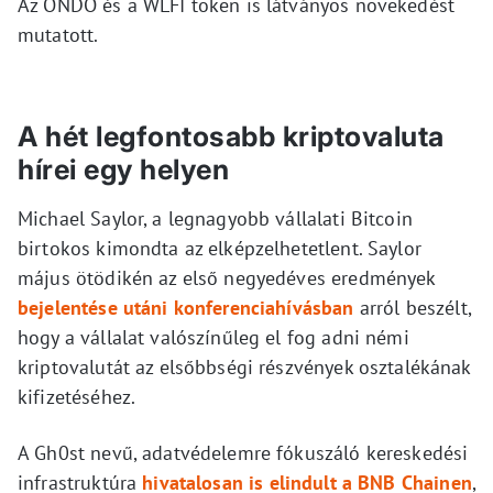
Az ONDO és a WLFI token is látványos növekedést
mutatott.
A hét legfontosabb kriptovaluta
hírei egy helyen
Michael Saylor, a legnagyobb vállalati Bitcoin
birtokos kimondta az elképzelhetetlent. Saylor
május ötödikén az első negyedéves eredmények
bejelentése utáni konferenciahívásban
arról beszélt,
hogy a vállalat valószínűleg el fog adni némi
kriptovalutát az elsőbbségi részvények osztalékának
kifizetéséhez.
A Gh0st nevű, adatvédelemre fókuszáló kereskedési
infrastruktúra
hivatalosan is elindult a BNB Chainen
,