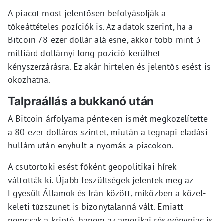
A piacot most jelentősen befolyásolják a
tőkeáttételes pozíciók is. Az adatok szerint, ha a
Bitcoin 78 ezer dollár alá esne, akkor több mint 3
milliárd dollárnyi long pozíció kerülhet
kényszerzárásra. Ez akár hirtelen és jelentős esést is
okozhatna.
Talpraállás a bukkanó után
A Bitcoin árfolyama pénteken ismét megközelítette
a 80 ezer dolláros szintet, miután a tegnapi eladási
hullám után enyhült a nyomás a piacokon.
A csütörtöki esést főként geopolitikai hírek
váltották ki. Újabb feszültségek jelentek meg az
Egyesült Államok és Irán között, miközben a közel-
keleti tűzszünet is bizonytalanná vált. Emiatt
nemcsak a kriptó, hanem az amerikai részvénypiac is