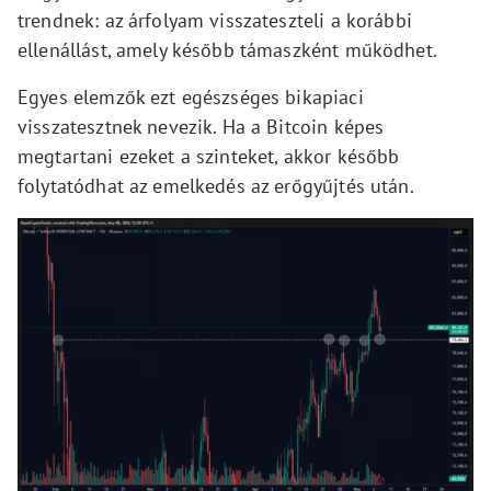
trendnek: az árfolyam visszateszteli a korábbi
ellenállást, amely később támaszként működhet.
Egyes elemzők ezt egészséges bikapiaci
visszatesztnek nevezik. Ha a Bitcoin képes
megtartani ezeket a szinteket, akkor később
folytatódhat az emelkedés az erőgyűjtés után.