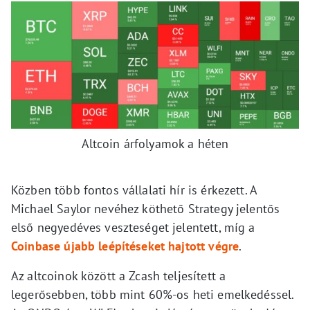
Altcoin árfolyamok a héten
Közben több fontos vállalati hír is érkezett. A
Michael Saylor nevéhez köthető Strategy jelentős
első negyedéves veszteséget jelentett, míg a
Coinbase újabb leépítéseket hajtott végre
.
Az altcoinok között a Zcash teljesített a
legerősebben, több mint 60%-os heti emelkedéssel.