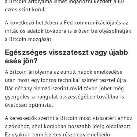
a Bitcoin árfolyama ismét ingadozni kezdett a 80
ezres szint körül.
A következő hetekben a Fed kommunikációja és az
inflációs adatok továbbra is erősen befolyásolhatják
a Bitcoin mozgását.
Egészséges visszateszt vagy újabb
esés jön?
A Bitcoin árfolyama az elmúlt napok emelkedése
után most egy fontos technikai szintet tesztel újra.
Bár néhány elemző szerint rövid távon jöhet még
gyengülés, a hangulat összességében továbbra is
óvatosan optimista.
A kereskedők szerint a Bitcoin most visszatért ahhoz
a zónához, ahol korábban hosszabb ideig oldalazott.
Ez gyakran természetes része egy emelkedő