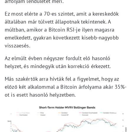
árfolyam lendületét méri.
Ez most elérte a 70-es szintet, amit a kereskedők
általában már túlvett állapotnak tekintenek. A
múltban, amikor a Bitcoin RSI-je ilyen magasra
emelkedett, gyakran következett kisebb-nagyobb
visszaesés.
Az elmúlt évben négyszer fordult elő hasonló
helyzet, és mindegyik után korrekció érkezett.
Más szakértők arra hívták fel a figyelmet, hogy az
előző két alkalommal a Bitcoin árfolyama akár 35%-
ot is esett hasonló helyzetben.