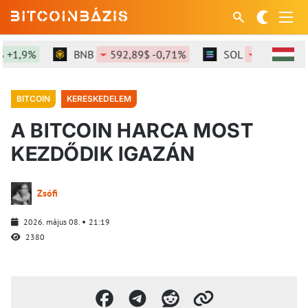
9%
BNB
592,89$ -0,71%
SOL
73,36$ -0,69%
BITCOIN
KERESKEDELEM
A BITCOIN HARCA MOST
KEZDŐDIK IGAZÁN
Zsófi
2026. május 08.
21:19
2380