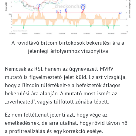
A rövidtávú bitcoin birtokosok bekerülési ára a
jelenlegi árfolyamhoz viszonyítva
Nemcsak az RSI, hanem az úgynevezett MVRV
mutató is figyelmeztető jelet küld. Ez azt vizsgálja,
hogy a Bitcoin túlértékelt-e a befektetők átlagos
bekerülési ára alapján. A mutató most ismét az
„overheated”, vagyis túlfűtött zónába lépett.
Ez nem feltétlenül jelenti azt, hogy vége az
emelkedésnek, de arra utalhat, hogy rövid távon nő
a profitrealizálás és egy korrekció esélye.