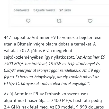
447 nappal az Antminer E9 terveinek a bejelentése
után a Bitmain végre piacra dobta a terméket. A
vállalat 2022. július 6-án megjelent
sajtóközleményében így nyilatkozott. “
Az Antminer E9
2400 MH/s hashrátával, 1920W-os teljesítménnyel és
0,8J/M energiahatékonysággal rendelkezik.
Az E9 egy
fejlett Ethereum bányászgép, amely tovább növeli az
ETH/ETC bányászati műveletek hatékonyságát”.
Az új Antminer E9 az Ethhash konszenzusos
algoritmust használja, a 2400 MH/s hashráta pedig
2,4 GH/s-nak felel meg. Az E9 modell 9 999 dolláros