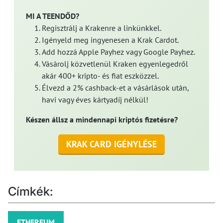
MI A TEENDŐD?
Regisztrálj a Krakenre a linkünkkel.
Igényeld meg ingyenesen a Krak Cardot.
Add hozzá Apple Payhez vagy Google Payhez.
Vásárolj közvetlenül Kraken egyenlegedről
akár 400+ kripto- és fiat eszközzel.
Élvezd a 2% cashback-et a vásárlások után,
havi vagy éves kártyadíj nélkül!
Készen állsz a mindennapi kriptós fizetésre?
KRAK CARD IGÉNYLÉSE
Címkék:
ETHEREUM