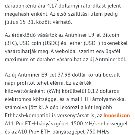
darabonkénti ára 4,17 dollárnyi ráfordítást jelent
megahash-enként. Az első szállítási ütem pedig
július 15-31. között várható.
Az érdeklődő vásárlók az Antminer E9-et Bitcoin
(BTC), USD coin (USDC) és Tether (USDT) tokenekkel
vásárolhatják meg. A weboldal szerint egy ügyfél
maximum öt darabot vásárolhat az új Antminerből.
Az új Antminer E9-cel 37,98 dollár körüli becsült
napi profitot lehet elérni. Ez az érték
kilowattóránként (kWh) körülbelül 0,12 dolláros
elektromos költséggel és a mai ETH árfolyamokkal
számolva jött ki. A gép lekörözi a két legjobb
Ethhash-kompatibilis versenytársat is, az
Innosilicon
A11 Pro ETH-bányászgépet 1500 MH/s sebességgel
és az A10 Pro+ ETH-bányászgépet 750 MH/s