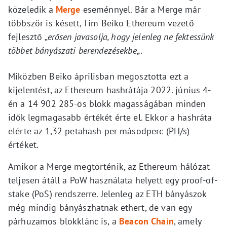
közeledik a
Merge
eseménnyel. Bár a Merge már
többször is késett, Tim Beiko Ethereum vezető
fejlesztő „
erősen javasolja, hogy jelenleg ne fektessünk
többet bányászati berendezésekbe
„.
Miközben Beiko áprilisban megosztotta ezt a
kijelentést, az Ethereum hashrátája 2022. június 4-
én a 14 902 285-ös blokk magasságában minden
idők legmagasabb értékét érte el. Ekkor a hashráta
elérte az 1,32 petahash per másodperc (PH/s)
értéket.
Amikor a Merge megtörténik, az Ethereum-hálózat
teljesen átáll a PoW használata helyett egy proof-of-
stake (PoS) rendszerre. Jelenleg az ETH bányászok
még mindig bányászhatnak ethert, de van egy
párhuzamos blokklánc is, a
Beacon Chain
, amely