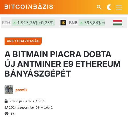
H
1 915,76$ +0,25%
BNB
593,84$ +0,83%
S
KRIPTOGAZDASÁG
A BITMAIN PIACRA DOBTA
ÚJ ANTMINER E9 ETHEREUM
BÁNYÁSZGÉPÉT
premik
2022. július 07.
13:03
2024. szeptember 09.
16:42
16