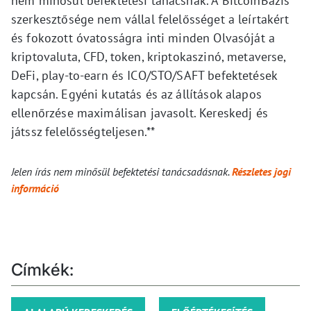
nem minősül befektetési tanácsnak. A BitcoinBázis
szerkesztősége nem vállal felelősséget a leírtakért
és fokozott óvatosságra inti minden Olvasóját a
kriptovaluta, CFD, token, kriptokaszinó, metaverse,
DeFi, play-to-earn és ICO/STO/SAFT befektetések
kapcsán. Egyéni kutatás és az állítások alapos
ellenőrzése maximálisan javasolt. Kereskedj és
játssz felelősségteljesen.**
Jelen írás nem minősül befektetési tanácsadásnak.
Részletes jogi
információ
Címkék: