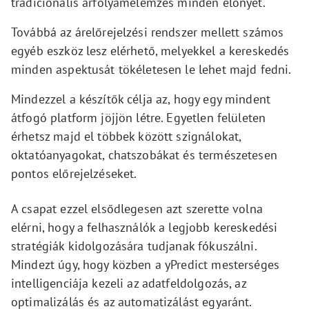
tradicionális árfolyamelemzés minden előnyét.
Továbbá az árelőrejelzési rendszer mellett számos
egyéb eszköz lesz elérhető, melyekkel a kereskedés
minden aspektusát tökéletesen le lehet majd fedni.
Mindezzel a készítők célja az, hogy egy mindent
átfogó platform jöjjön létre. Egyetlen felületen
érhetsz majd el többek között szignálokat,
oktatóanyagokat, chatszobákat és természetesen
pontos előrejelzéseket.
A csapat ezzel elsődlegesen azt szerette volna
elérni, hogy a felhasználók a legjobb kereskedési
stratégiák kidolgozására tudjanak fókuszálni.
Mindezt úgy, hogy közben a yPredict mesterséges
intelligenciája kezeli az adatfeldolgozás, az
optimalizálás és az automatizálást egyaránt.