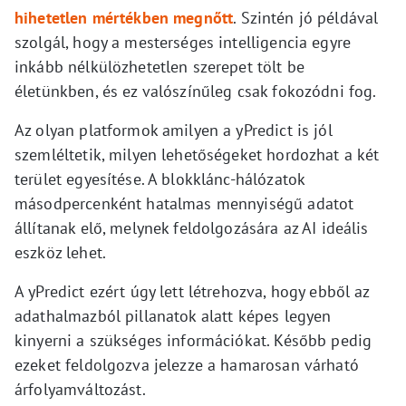
hihetetlen mértékben megnőtt
. Szintén jó példával
szolgál, hogy a mesterséges intelligencia egyre
inkább nélkülözhetetlen szerepet tölt be
életünkben, és ez valószínűleg csak fokozódni fog.
Az olyan platformok amilyen a yPredict is jól
szemléltetik, milyen lehetőségeket hordozhat a két
terület egyesítése. A blokklánc-hálózatok
másodpercenként hatalmas mennyiségű adatot
állítanak elő, melynek feldolgozására az AI ideális
eszköz lehet.
A yPredict ezért úgy lett létrehozva, hogy ebből az
adathalmazból pillanatok alatt képes legyen
kinyerni a szükséges információkat. Később pedig
ezeket feldolgozva jelezze a hamarosan várható
árfolyamváltozást.