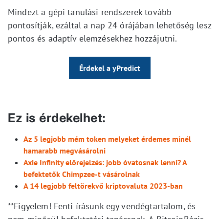
Mindezt a gépi tanulási rendszerek tovább
pontosítják, ezáltal a nap 24 órájában lehetőség lesz
pontos és adaptív elemzésekhez hozzájutni.
Érdekel a yPredict
Ez is érdekelhet:
Az 5 legjobb mém token melyeket érdemes minél
hamarabb megvásárolni
Axie Infinity előrejelzés: jobb óvatosnak lenni? A
befektetők Chimpzee-t vásárolnak
A 14 legjobb feltörekvő kriptovaluta 2023-ban
**Figyelem! Fenti írásunk egy vendégtartalom, és