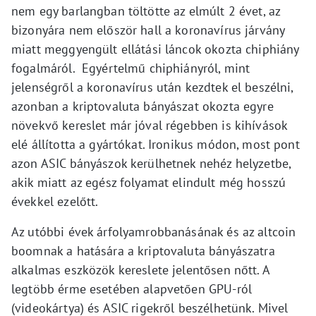
nem egy barlangban töltötte az elmúlt 2 évet, az
bizonyára nem először hall a koronavírus járvány
miatt meggyengült ellátási láncok okozta chiphiány
fogalmáról. Egyértelmű chiphiányról, mint
jelenségről a koronavírus után kezdtek el beszélni,
azonban a kriptovaluta bányászat okozta egyre
növekvő kereslet már jóval régebben is kihívások
elé állította a gyártókat. Ironikus módon, most pont
azon ASIC bányászok kerülhetnek nehéz helyzetbe,
akik miatt az egész folyamat elindult még hosszú
évekkel ezelőtt.
Az utóbbi évek árfolyamrobbanásának és az altcoin
boomnak a hatására a kriptovaluta bányászatra
alkalmas eszközök kereslete jelentősen nőtt. A
legtöbb érme esetében alapvetően GPU-ról
(videokártya) és ASIC rigekről beszélhetünk. Mivel