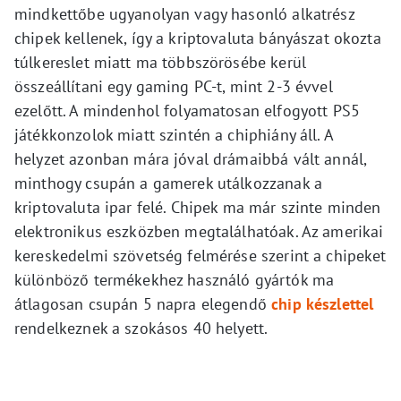
mindkettőbe ugyanolyan vagy hasonló alkatrész
chipek kellenek, így a kriptovaluta bányászat okozta
túlkereslet miatt ma többszörösébe kerül
összeállítani egy gaming PC-t, mint 2-3 évvel
ezelőtt. A mindenhol folyamatosan elfogyott PS5
játékkonzolok miatt szintén a chiphiány áll. A
helyzet azonban mára jóval drámaibbá vált annál,
minthogy csupán a gamerek utálkozzanak a
kriptovaluta ipar felé. Chipek ma már szinte minden
elektronikus eszközben megtalálhatóak. Az amerikai
kereskedelmi szövetség felmérése szerint a chipeket
különböző termékekhez használó gyártók ma
átlagosan csupán 5 napra elegendő
chip készlettel
rendelkeznek a szokásos 40 helyett.