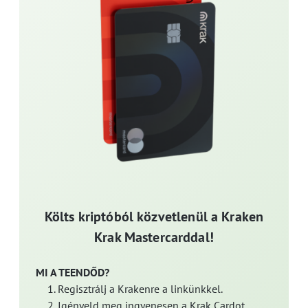
Költs kriptóból közvetlenül a Kraken
Krak Mastercarddal!
MI A TEENDŐD?
Regisztrálj a Krakenre a linkünkkel.
Igényeld meg ingyenesen a Krak Cardot.