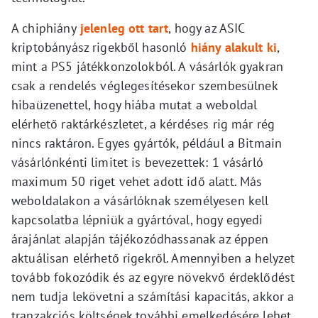
A chiphiány
jelenleg ott tart
, hogy az ASIC
kriptobányász rigekből hasonló
hiány alakult ki
,
mint a PS5 játékkonzolokból. A vásárlók gyakran
csak a rendelés véglegesítésekor szembesülnek
hibaüzenettel, hogy hiába mutat a weboldal
elérhető raktárkészletet, a kérdéses rig már rég
nincs raktáron. Egyes gyártók, például a Bitmain
vásárlónkénti limitet is bevezettek: 1 vásárló
maximum 50 riget vehet adott idő alatt. Más
weboldalakon a vásárlóknak személyesen kell
kapcsolatba lépniük a gyártóval, hogy egyedi
árajánlat alapján tájékozódhassanak az éppen
aktuálisan elérhető rigekről. Amennyiben a helyzet
tovább fokozódik és az egyre növekvő érdeklődést
nem tudja lekövetni a számítási kapacitás, akkor a
tranzakciós költségek további emelkedésére lehet