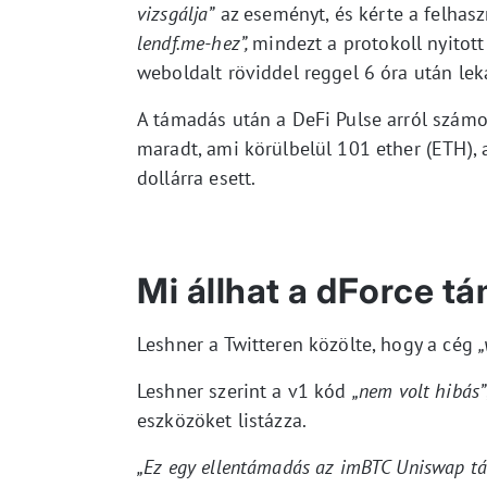
vizsgálja”
az eseményt, és kérte a felhas
lendf.me-hez”,
mindezt
a protokoll nyitot
weboldalt röviddel reggel 6 óra után lek
A támadás után a DeFi Pulse arról számo
maradt, ami körülbelül 101 ether (ETH),
dollárra esett.
Mi állhat a dForce 
Leshner a Twitteren közölte, hogy a cég
„
Leshner szerint a v1 kód
„nem volt hibás”
eszközöket listázza.
„Ez egy ellentámadás az imBTC Uniswap t