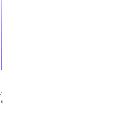
e-
 a