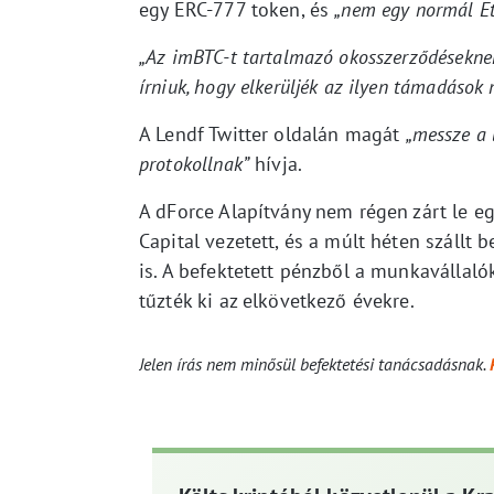
egy ERC-777 token, és
„nem egy normál E
„Az imBTC-t tartalmazó okosszerződéseknek 
írniuk, hogy elkerüljék az ilyen támadások 
A Lendf Twitter oldalán magát
„messze a 
protokollnak”
hívja.
A dForce Alapítvány nem régen zárt le egy
Capital vezetett, és a múlt héten szállt 
is. A befektetett pénzből a munkavállaló
tűzték ki az elkövetkező évekre.
Jelen írás nem minősül befektetési tanácsadásnak.