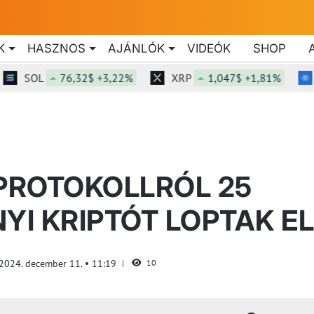
K
HASZNOS
AJÁNLÓK
VIDEÓK
SHOP
SOL
76,32$ +3,22%
XRP
1,047$ +1,81%
ADA
 PROTOKOLLRÓL 25
YI KRIPTÓT LOPTAK EL
2024. december 11.
11:19
10