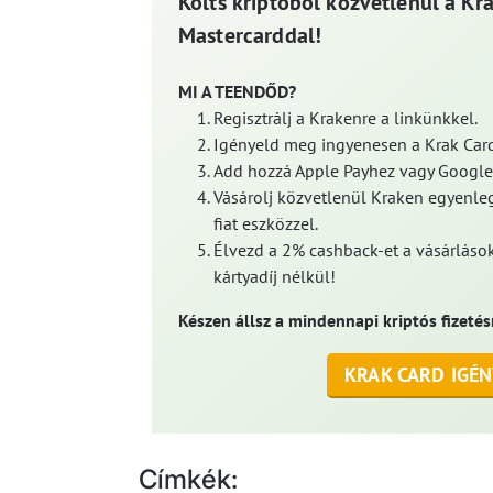
Költs kriptóból közvetlenül a Kr
Mastercarddal!
MI A TEENDŐD?
Regisztrálj a Krakenre a linkünkkel.
Igényeld meg ingyenesen a Krak Card
Add hozzá Apple Payhez vagy Google
Vásárolj közvetlenül Kraken egyenleg
fiat eszközzel.
Élvezd a 2% cashback-et a vásárlások
kártyadíj nélkül!
Készen állsz a mindennapi kriptós fizetés
KRAK CARD IGÉN
Címkék: