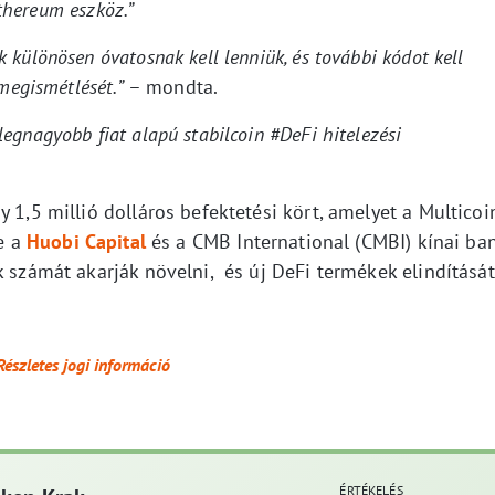
thereum eszköz.”
különösen óvatosnak kell lenniük, és további kódot kell
megismétlését.”
– mondta.
legnagyobb fiat alapú stabilcoin #DeFi hitelezési
 1,5 millió dolláros befektetési kört, amelyet a Multicoi
be a
Huobi Capital
és a CMB International (CMBI) kínai ba
k számát akarják növelni, és új DeFi termékek elindítását
Részletes jogi információ
ÉRTÉKELÉS