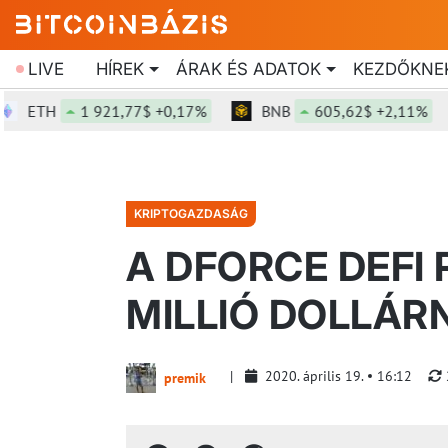
LIVE
HÍREK
ÁRAK ÉS ADATOK
KEZDŐKNE
TH
1 921,77$ +0,17%
BNB
605,62$ +2,11%
KRIPTOGAZDASÁG
A DFORCE DEFI
MILLIÓ DOLLÁRN
2020. április 19.
16:12
premik