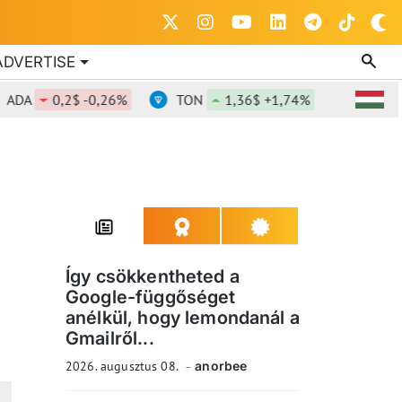
ADVERTISE
0,2$ -0,26%
TON
1,36$ +1,74%
DOT
0,81
Így csökkentheted a
Google-függőséget
anélkül, hogy lemondanál a
Gmailről...
2026. augusztus 08.
anorbee