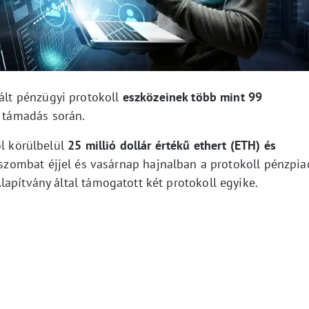
ált pénzügyi protokoll
eszközeinek több mint 99
 támadás során.
ól körülbelül
25 millió dollár értékű ethert (ETH) és
 szombat éjjel és vasárnap hajnalban a protokoll pénzpia
apítvány által támogatott két protokoll egyike.