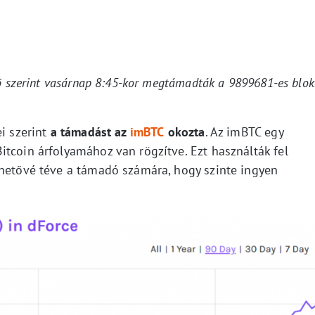
dő szerint vasárnap 8:45-kor megtámadták a 9899681-es blok
ei szerint
a támadást az
imBTC
okozta
. Az imBTC egy
tcoin árfolyamához van rögzítve. Ezt használták fel
ehetővé téve a támadó számára, hogy szinte ingyen