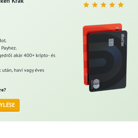
aken Krak
ot.
 Payhez.
edről akár 400+ kripto- és
 után, havi vagy éves
re?
YLÉSE