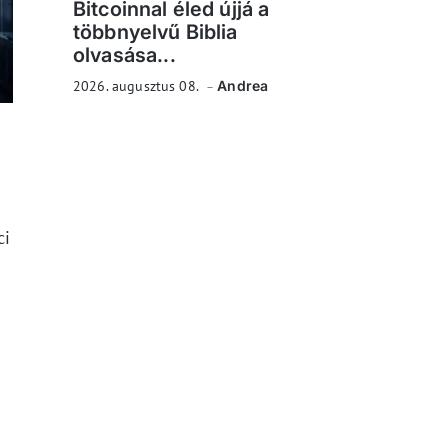
Bitcoinnal éled újjá a
többnyelvű Biblia
olvasása...
2026. augusztus 08.
Andrea
ci