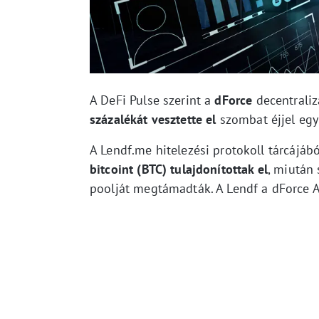
A DeFi Pulse szerint a
dForce
decentraliz
százalékát vesztette el
szombat éjjel egy
A Lendf.me hitelezési protokoll tárcájáb
bitcoint (BTC) tulajdonítottak el
, miután
poolját megtámadták. A Lendf a dForce Al