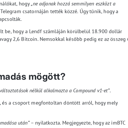
ználókat, hogy
„ne adjanak hozzá semmilyen eszközt a
t Telegram csatornáján tették közzé. Úgy tűnik, hogy a
apcsolták.
lt be, hogy a Lendf számláján körülbelül 18.900 dollár
 avagy 2,6 Bitcoin. Nemsokkal később pedig ez az összeg 
támadás mögött?
változtatások nélkül alkalmazta a Compound v1-et”
.
, és a csoport megfontoltan döntött arról, hogy mely
ámadása után”
– nyilatkozta. Megjegyezte, hogy az imBTC