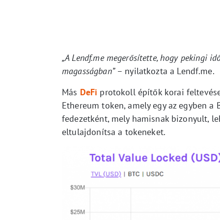
„A Lendf.me megerősítette, hogy pekingi i
magasságban”
– nyilatkozta a Lendf.me.
Más
DeFi
protokoll építők korai feltevés
Ethereum token, amely egy az egyben a Bi
fedezetként, mely hamisnak bizonyult, l
eltulajdonítsa a tokeneket.