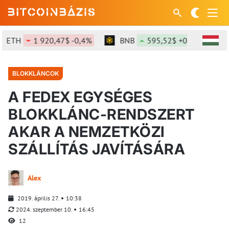
TH
1 920,47$ -0,4%
BNB
595,52$ +0,67%
SO
BLOKKLÁNCOK
A FEDEX EGYSÉGES
BLOKKLÁNC-RENDSZERT
AKAR A NEMZETKÖZI
SZÁLLÍTÁS JAVÍTÁSÁRA
Alex
2019. április 27.
10:38
2024. szeptember 10.
16:45
12