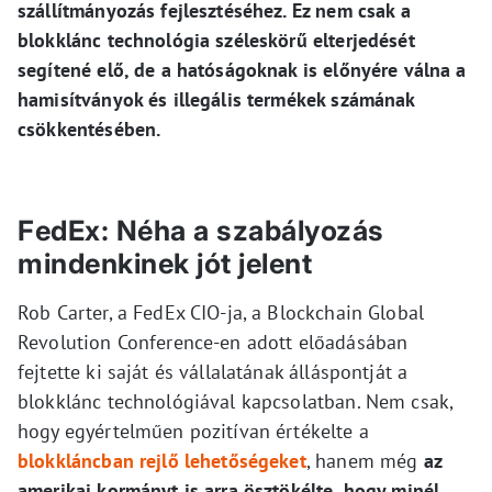
szállítmányozás fejlesztéséhez. Ez nem csak a
blokklánc technológia széleskörű elterjedését
segítené elő, de a hatóságoknak is előnyére válna a
hamisítványok és illegális termékek számának
csökkentésében.
FedEx: Néha a szabályozás
mindenkinek jót jelent
Rob Carter, a FedEx CIO-ja, a Blockchain Global
Revolution Conference-en adott előadásában
fejtette ki saját és vállalatának álláspontját a
blokklánc technológiával kapcsolatban. Nem csak,
hogy egyértelműen pozitívan értékelte a
blokkláncban rejlő lehetőségeket
, hanem még
az
amerikai kormányt is arra ösztökélte, hogy minél