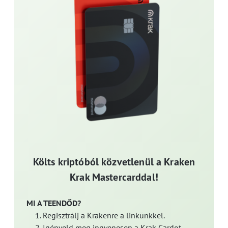
Költs kriptóból közvetlenül a Kraken
Krak Mastercarddal!
MI A TEENDŐD?
Regisztrálj a Krakenre a linkünkkel.
Igényeld meg ingyenesen a Krak Cardot.