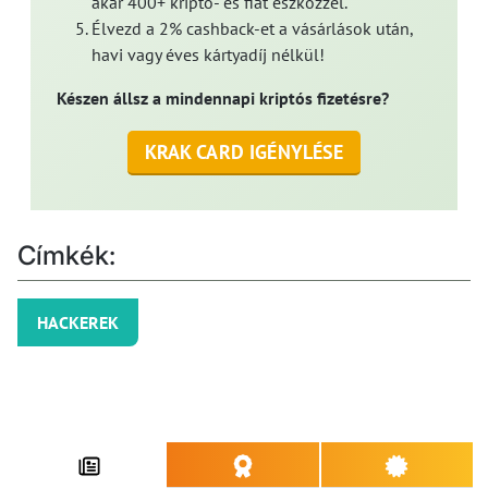
akár 400+ kripto- és fiat eszközzel.
Élvezd a 2% cashback-et a vásárlások után,
havi vagy éves kártyadíj nélkül!
Készen állsz a mindennapi kriptós fizetésre?
KRAK CARD IGÉNYLÉSE
Címkék:
HACKEREK