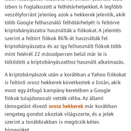
ízben is foglalkozott a felhőtárhelyekkel. A legfőbb
veszélyforrást jelenleg azok a hekkerek jelentik, akik
több Google felhasználó felhőtárhelyét is feltörve
kriptobányászatra használták a fiókokat. A jelentés
szerint a feltört fiókok 86%-át használták fel
kriptobányászatra és az így felhasznált fiókok több
mint felénél 22 másodpercen belül már le is
töltődött a kriptobányászathoz használt alkalmazás.
A kriptobányászok után a korábban a Yahoo fiókokat
is feltörő orosz hekkerek következtek a listán, akik
most egy átfogó kampány keretében a Google
fiókok tulajdonosait vették célba. Az állami
támogatást élvező
orosz hekkerek
már korábban
rengeteg gondot okoztak világszerte, és a jelek
szerint a továbbiakban is megőrzik kétes
hírnevüket.