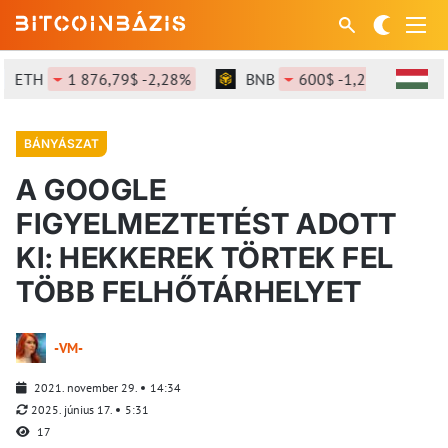
ETH
1 876,79$ -2,28%
BNB
600$ -1,22%
SO
BÁNYÁSZAT
A GOOGLE
FIGYELMEZTETÉST ADOTT
KI: HEKKEREK TÖRTEK FEL
TÖBB FELHŐTÁRHELYET
-VM-
2021. november 29.
14:34
2025. június 17.
5:31
17