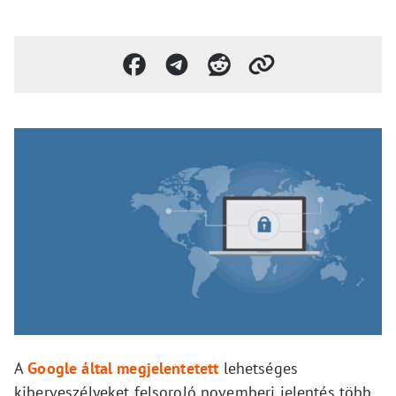
A
Google által megjelentetett
lehetséges
kiberveszélyeket felsoroló novemberi jelentés több